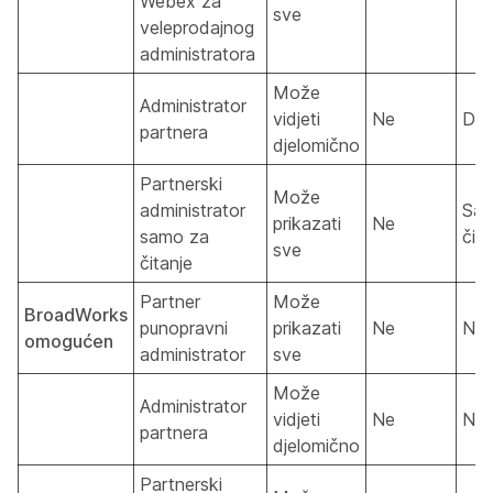
Webex za
sve
veleprodajnog
administratora
Može
Administrator
vidjeti
Ne
Da
partnera
djelomično
Partnerski
Može
administrator
Sam
prikazati
Ne
samo za
čita
sve
čitanje
Partner
Može
BroadWorks
punopravni
prikazati
Ne
Ne
omogućen
administrator
sve
Može
Administrator
vidjeti
Ne
Ne
partnera
djelomično
Partnerski