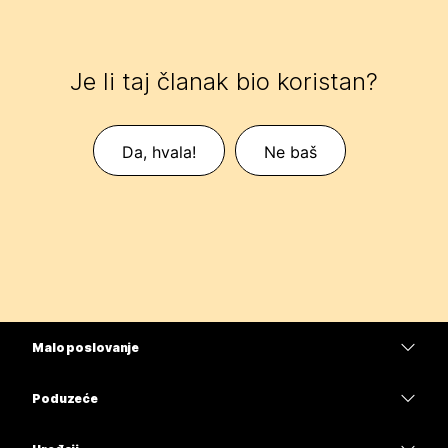
Je li taj članak bio koristan?
Da, hvala!
Ne baš
Malo poslovanje
Cijene
Poduzeće
Aplikacija Webex
Webex Suite