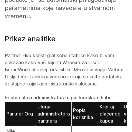
parametrima koje navedete u stvarnom
vremenu.
Prikaz analitike
Partner Hub koristi grafikone i tablice kako bi vam
pokazao kako vaši klijenti Webexa za Cisco
BroadWorks ili veleprodajnih RTM-ova usvajaju Webex.
U sljedećoj tablici navedeno je koje su vrste podataka
dostupne kojim administratorskim ulogama.
Pristup ulozi administratora u partnerskom hubu
Uloga
Kreiraj
Upr
Popis
Partner Org
administratora
plaćenog
vel
korisnika
partnera
kupca
kup
Nije