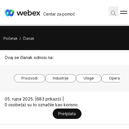
Centar za pomoć
Početak
/
Članak
Ovaj se članak odnosi na:
Proizvodi
Industrije
Uloge
Operacijski
05. rujna 2025. |
683 prikaz(i) |
0 osobe(a) su to označile kao korisno
Pretplata