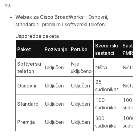
su:
Webex za Cisco BroadWorks
—Osnovni,
standardni, premium i softverski telefon.
Usporedba paketa
Svemirski
Sastan
Paket
Pozivanje
Poruke
sastanci
PMR-a
Softverski
Nije
Uključen
Ništa
Ništa
telefon
uključeno
25
Osnovni
Uključen
Uključen
Ništa
sudionika*
100
100
Standard
Uključen
Uključen
sudionika
sudion
300
1000
Premija
Uključen
Uključen
sudionika
sudion