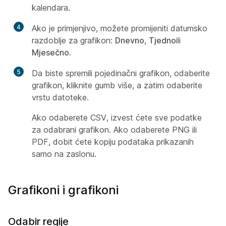
kalendara.
4
Ako je primjenjivo, možete promijeniti datumsko
razdoblje za grafikon:
Dnevno
,
Tjedno
ili
Mjesečno
.
5
Da biste spremili pojedinačni grafikon, odaberite
grafikon, kliknite gumb više, a zatim odaberite
vrstu datoteke.
Ako odaberete CSV, izvest ćete sve podatke
za odabrani grafikon. Ako odaberete PNG ili
PDF, dobit ćete kopiju podataka prikazanih
samo na zaslonu.
Grafikoni i grafikoni
Odabir regije