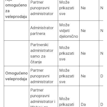
Partner
Može
omogućeno
punopravni
prikazati
Ne
Ne
za
administrator
sve
veleprodaju
Može
Administrator
vidjeti
Ne
Ne
partnera
djelomično
Partnerski
Može
administrator
prikazati
Ne
Ne
samo za
sve
čitanje
Partner
Može
Omogućeno
punopravni
prikazati
Ne
Da
veleprodaja
administrator
sve
Partner
punopravni
Može
administrator i
prikazati
Da
Da