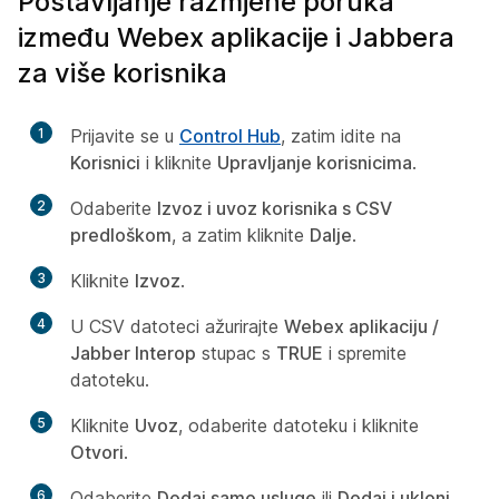
Postavljanje razmjene poruka
između Webex aplikacije i Jabbera
za više korisnika
1
Prijavite se u
Control Hub
, zatim idite na
Korisnici
i kliknite
Upravljanje korisnicima
.
2
Odaberite
Izvoz i uvoz korisnika s CSV
predloškom
, a zatim kliknite
Dalje
.
3
Kliknite
Izvoz
.
4
U CSV datoteci ažurirajte
Webex aplikaciju /
Jabber Interop
stupac s
TRUE
i spremite
datoteku.
5
Kliknite
Uvoz
, odaberite datoteku i kliknite
Otvori
.
6
Odaberite
Dodaj samo usluge
ili
Dodaj i ukloni