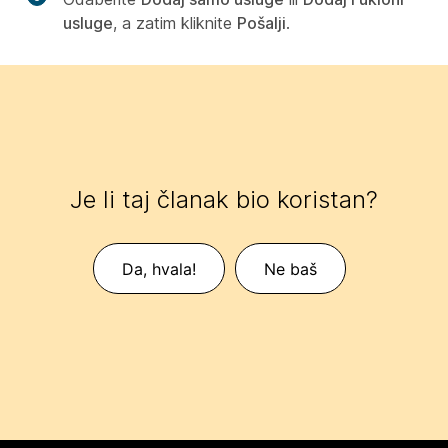
usluge
, a zatim kliknite
Pošalji
.
Je li taj članak bio koristan?
Da, hvala!
Ne baš