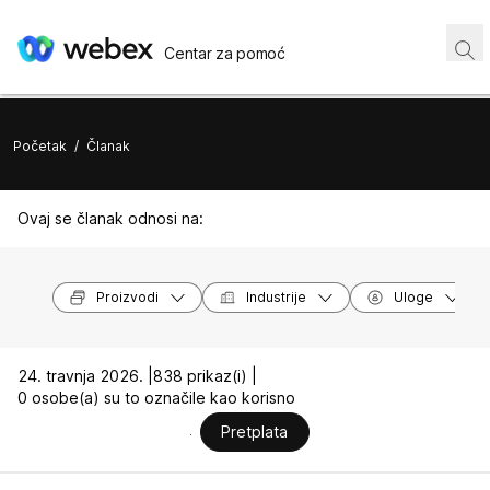
Centar za pomoć
Početak
/
Članak
Ovaj se članak odnosi na:
Proizvodi
Industrije
Uloge
24. travnja 2026. |
838 prikaz(i) |
0 osobe(a) su to označile kao korisno
Pretplata