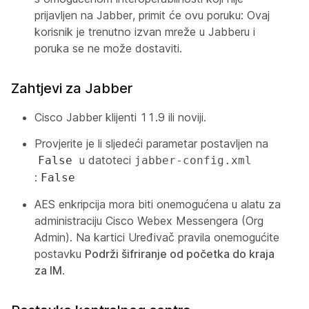
prijavljen na Jabber, primit će ovu poruku:
Ovaj
korisnik je trenutno izvan mreže u Jabberu i
poruka se ne može dostaviti
.
Zahtjevi za Jabber
Cisco Jabber klijenti 11.9 ili noviji.
Provjerite je li sljedeći parametar postavljen na
u datoteci
False
jabber-config.xml
:
False
AES enkripcija mora biti onemogućena u alatu za
administraciju Cisco Webex Messengera (Org
Admin). Na kartici Uređivač pravila onemogućite
postavku
Podrži šifriranje od početka do kraja
za IM
.