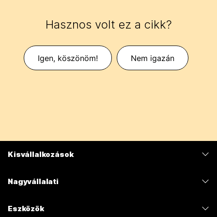
Hasznos volt ez a cikk?
Igen, köszönöm!
Nem igazán
Kisvállalkozások
Díjszabás
Nagyvállalati
Webex alkalmazás
Webex Suite
Eszközök
Meetings