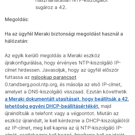
sugároz a
42.
Megoldás
:
Ha az ügyfél Meraki biztonsági megoldást használ a
hálózatán:
Az egyik kerülő megoldás a Meraki eszköz
újrakonfigurálása, hogy érvényes NTP-kiszolgáló IP-
címet hirdessen. Javasoljuk, hogy az ügyfél először
futtassa az
nslookup parancsot
0.tandberg.pool.ntp.org, és másolja az első IP-címet,
amelyet a DNS-kiszolgáló visszaad. Ezután követhetik
a Meraki dokumentált utasításait, hogy beállítsák a 42.
lehetőség egyéni DHCP-beállításértékét,
majd
újraindítsák a telefont vagy a végpontot. Miután az
eszköz újraindult, le kell kérdeznie a DHCP-kiszolgálótól
az IP-címet, meg kell kapnia az új NTP-kiszolgáló IP-
címét, csatlakoznia kell hozzá, frissítenie kell az idejét,