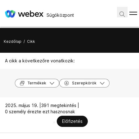
Súgóközpont
Kezdőlap
/
Cikk
A cikk a következőre vonatkozik:
Termékek
Szerepkörök
2025. május 19. |
391 megtekintés |
0 személy érezte ezt hasznosnak
Előfizetés