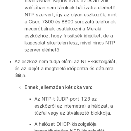
beállításban. Sajnos ezek az eszközök
valójában nem tárolnak hálózatra elérhető
NTP szervert, így az olyan eszközök, mint
a Cisco 7800 és 8800 sorozatú telefonok
megpróbálnak csatlakozni a Meraki
eszközhöz, hogy frissítsék idejüket, de a
kapcsolat sikertelen lesz, mivel nincs NTP
szerver elérhető.
Az eszköz nem tudja elérni az NTP-kiszolgálót,
és az idejét a megfelelő időpontra és dátumra
állítja.
Ennek jellemzően két oka van
:
Az NTP-t (UDP-port 123 az
eszközről az internetre) a hálózat, a
tűzfal vagy az útválasztó blokkolja.
A hálózat DHCP-kiszolgálója
használhatatlan NTP-kiszolgálót