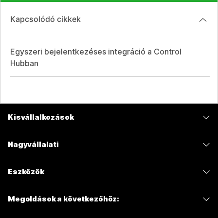
Kapcsolódó cikkek
Egyszeri bejelentkezéses integráció a Control
Hubban
Kisvállalkozások
Díjszabás
Nagyvállalati
Webex alkalmazás
Webex Suite
Eszközök
Meetings
Calling
Mikrofonos fejhallgatók
Calling
Megoldások a következőhöz:
Meetings
Kamerák
Üzenetküldés
Oktatás