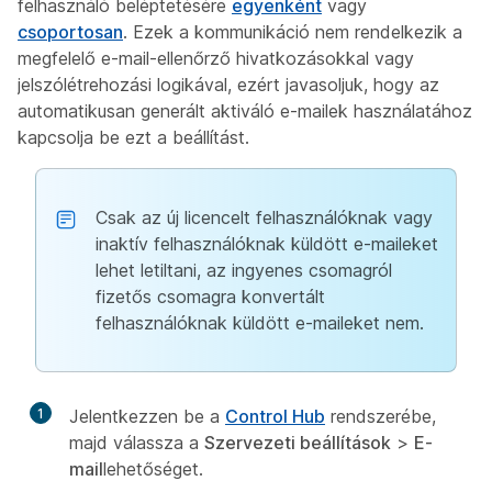
felhasználó beléptetésére
egyenként
vagy
csoportosan
. Ezek a kommunikáció nem rendelkezik a
megfelelő e-mail-ellenőrző hivatkozásokkal vagy
jelszólétrehozási logikával, ezért javasoljuk, hogy az
automatikusan generált aktiváló e-mailek használatához
kapcsolja be ezt a beállítást.
Csak az új licencelt felhasználóknak vagy
inaktív felhasználóknak küldött e-maileket
lehet letiltani, az ingyenes csomagról
fizetős csomagra konvertált
felhasználóknak küldött e-maileket nem.
1
Jelentkezzen be a
Control Hub
rendszerébe,
majd válassza a
Szervezeti beállítások
>
E-
mail
lehetőséget.