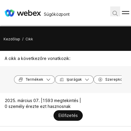
Súgóközpont
Kezdőlap
/
Cikk
A cikk a következőre vonatkozik:
Termékek
Iparágak
Szerepkörök
2025. március 07. |
1593 megtekintés |
0 személy érezte ezt hasznosnak
Előfizetés