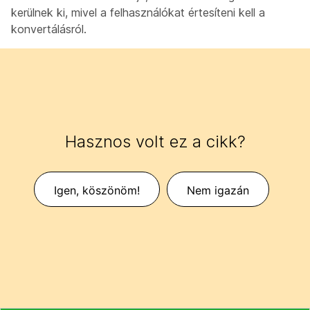
kerülnek ki, mivel a felhasználókat értesíteni kell a
konvertálásról.
Hasznos volt ez a cikk?
Igen, köszönöm!
Nem igazán