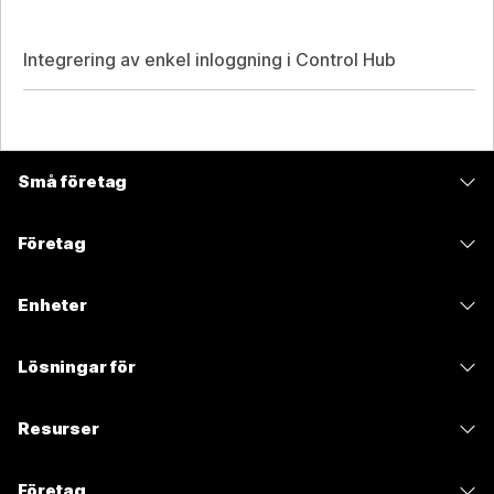
Integrering av enkel inloggning i Control Hub
Små företag
Prissättning
Företag
Webex-appen
Webex Suite
Enheter
Möten
Calling
Headset
Calling
Lösningar för
Möten
Kameror
Meddelanden
Utbildning
Meddelanden
Resurser
Skrivbordsserie
Skärmdelning
Hälso- och sjukvård
Slido
Hämtningar
Room-serien
Företag