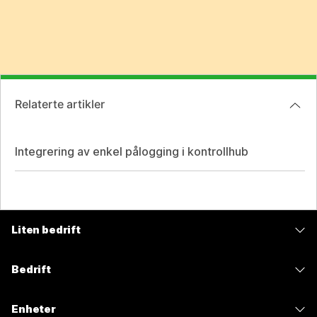
Relaterte artikler
Integrering av enkel pålogging i kontrollhub
Liten bedrift
Priser
Bedrift
Webex-app
Webex Suite
Enheter
Møter