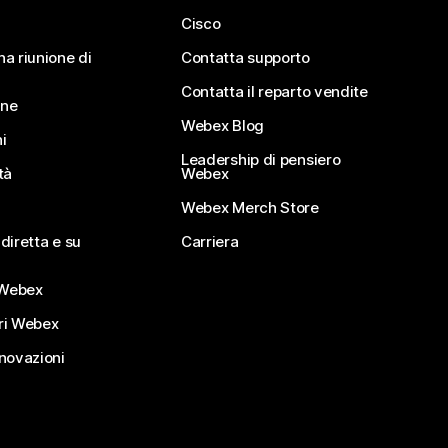
Cisco
na riunione di
Contatta supporto
Contatta il reparto vendite
ine
Webex Blog
i
Leadership di pensiero
tà
Webex
Webex Merch Store
diretta e su
Carriera
Webex
ri Webex
nnovazioni