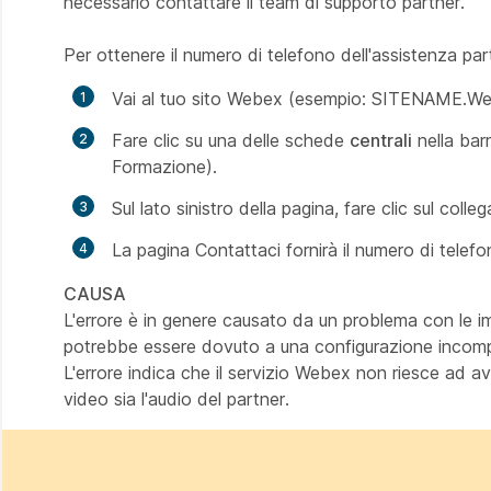
necessario contattare il team di supporto partner.
Per ottenere il numero di telefono dell'assistenza part
Vai al tuo sito Webex (esempio: SITENAME.W
Fare clic su una delle schede
centrali
nella bar
Formazione).
Sul lato sinistro della pagina, fare clic sul col
La pagina
Contattaci
fornirà il numero di telefo
CAUSA
L'errore è in genere causato da un problema con le im
potrebbe essere dovuto a una configurazione incomple
L'errore indica che il servizio Webex non riesce ad avvi
video sia l'audio del partner.