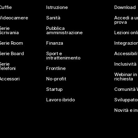
Cuffie
Istruzione
Download
Videocamere
Sanità
Accedi a u
prova
Serie
Pubblica
Scrivania
amministrazione
Lezioni onl
Serie Room
Finanza
Integrazion
Serie Board
Sport e
Accessibili
intrattenimento
Serie
Inclusività
Telefoni
Frontline
Webinar in 
Accessori
No-profit
richiesta
Startup
Comunità 
Lavoro ibrido
Sviluppato
Novità e i