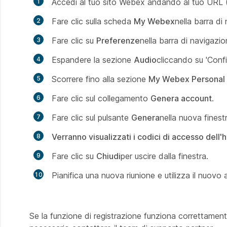
Accedi al tuo sito Webex andando al tuo UR
Fare clic sulla scheda
My Webex
nella barra di
Fare clic su
Preferenze
nella barra di navigazion
Espandere la sezione
Audio
cliccando su 'Confi
Scorrere fino alla sezione
My Webex Personal
Fare clic sul collegamento
Genera account
.
Fare clic sul pulsante
Genera
nella nuova finestr
Verranno visualizzati i codici di accesso dell'
Fare clic su
Chiudi
per uscire dalla finestra.
Pianifica una nuova riunione e utilizza il nuovo
Se la funzione di registrazione funziona correttamente,