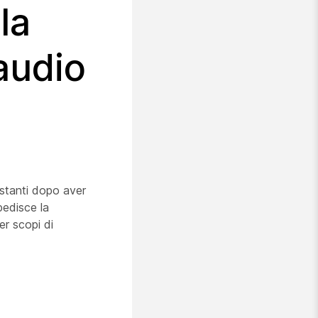
la
audio
 istanti dopo aver
pedisce la
er scopi di