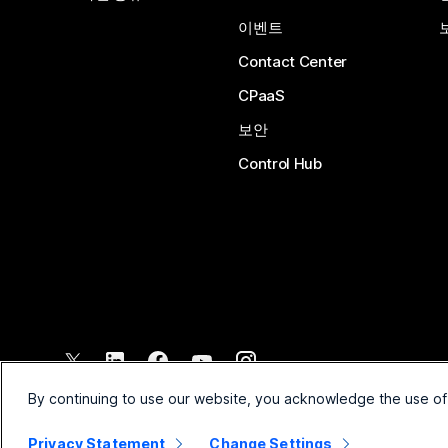
이벤트
Contact Center
CPaaS
보안
Control Hub
©
2026
Cisco 및/또는 관련 제휴. All rights reserved.
By continuing to use our website, you acknowledge the use of
Privacy Statement
Change Settings