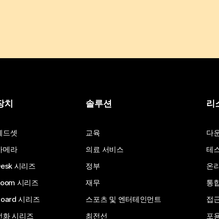
장치
솔루션
리
헤드셋
교육
다
카메라
의료 서비스
테스
Desk 시리즈
정부
온라
Room 시리즈
재무
통
Board 시리즈
스포츠 및 엔터테인먼트
접
전화 시리즈
최전선
포