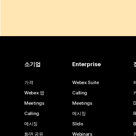
소기업
Enterprise
가격
Webex Suite
Webex 앱
Calling
Meetings
Meetings
Calling
메시징
메시징
Slido
화면 공유
Webinars