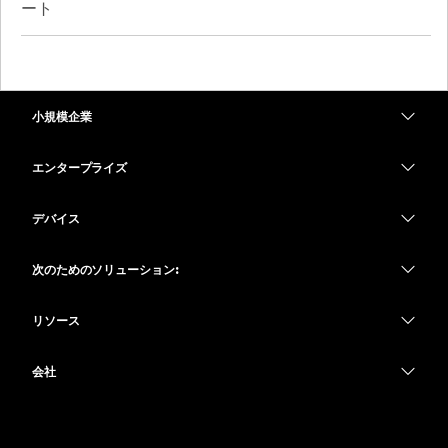
ート
小規模企業
価格
エンタープライズ
Webex アプリ
Webex スイート
デバイス
Meetings
Calling
ヘッドセット
Calling
次のためのソリューション:
Meetings
カメラ
教育
メッセージング
メッセージング
リソース
Desk シリーズ
ヘルスケア
画面共有
ダウンロード
Slido
Room シリーズ
会社
行政
テストミーティングに参加
ウェビナー
Cisco
Board シリーズ
財務
オンラインクラス
Events
サポートへお問い合わせ