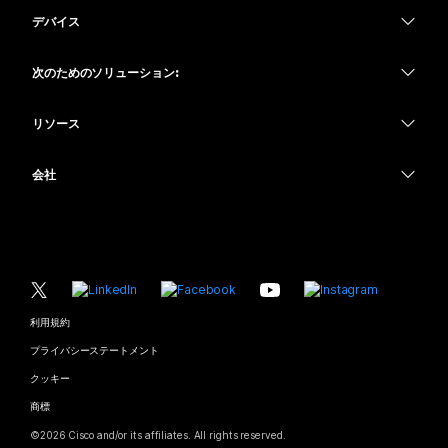
Webex スイート
デバイス
Meetings
Calling
ヘッドセット
Calling
次のためのソリューション:
Meetings
カメラ
教育
メッセージング
メッセージング
リソース
Desk シリーズ
ヘルスケア
画面共有
ダウンロード
Slido
Room シリーズ
会社
行政
テストミーティングに参加
ウェビナー
Cisco
Board シリーズ
財務
オンラインクラス
Events
サポートへお問い合わせ
Phone シリーズ
スポーツとエンターテインメント
インテグレーション
Contact Center
セールスに問い合わせ
アクセサリ
フロントライン
アクセシビリティ
CPaaS
利用規約
Webex Blog
非営利
プライバシーステートメント
インクルージョン
セキュリティ
Webex ソート リーダーシップ
クッキー
スタートアップ
ライブ & オンデマンド ウェビナー
Control Hub
Webex Merch Store
商標
ハイブリッド ワーク
Webex Community
©
2026
Cisco and/or its affiliates. All rights reserved.
キャリア