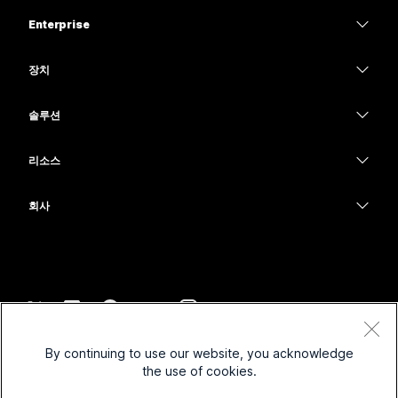
가격
Enterprise
Webex 앱
Webex Suite
장치
Meetings
Calling
헤드셋
Calling
솔루션
Meetings
카메라
교육
메시징
메시징
리소스
Desk 시리즈
의료 서비스
화면 공유
다운로드
Slido
Room 시리즈
회사
정부
테스트 미팅 참여하기
Webinars
Cisco
Board 시리즈
재무
온라인 학습
이벤트
지원 연락처
전화 시리즈
스포츠 및 엔터테인먼트
통합
Contact Center
영업팀에 문의
보조 프로그램
최전선
접근성
CPaaS
약관 및 조건
Webex Blog
By continuing to use our website, you acknowledge
비영리
개인 정보 보호 정책
포용성
보안
the use of cookies.
Webex 사고적 리더십
쿠키
스타트업