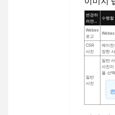
이미지 
변경하
수행할
려면...
Webex
Webe
로고
CSR
에이전
사진
장한 
일반 
사진이
을 선
일반
사진