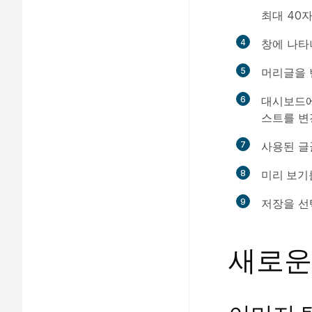
최대 40자까
4
창에 나타
5
머리글을
6
대시보드에
스트를 변
7
사용된 글
8
미리 보기
9
저장
을 선
새로운