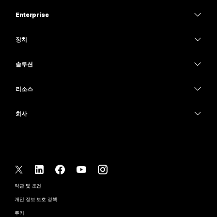
가격
Enterprise
Webex 앱
Webex Suite
장치
Meetings
Calling
헤드셋
Calling
솔루션
Meetings
카메라
교육
메시징
메시징
리소스
Desk 시리즈
의료 서비스
화면 공유
다운로드
Slido
Room 시리즈
회사
정부
테스트 미팅 참여하기
Webinars
Cisco
Board 시리즈
재무
온라인 학습
이벤트
지원 연락처
전화 시리즈
스포츠 및 엔터테인먼트
통합
Contact Center
영업팀에 문의
보조 프로그램
최전선
접근성
CPaaS
약관 및 조건
Webex Blog
비영리
개인 정보 보호 정책
포용성
보안
Webex 사고적 리더십
쿠키
스타트업