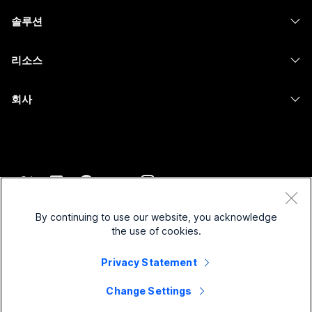
헤드셋
Calling
솔루션
Meetings
카메라
메시징
교육
메시징
리소스
Desk 시리즈
화면 공유
의료 서비스
Slido
다운로드
Room 시리즈
회사
정부
Webinars
테스트 미팅 참여하기
Board 시리즈
Cisco
재무
이벤트
온라인 학습
전화 시리즈
지원 연락처
스포츠 및 엔터테인먼트
Contact Center
통합
보조 프로그램
영업팀에 문의
최전선
CPaaS
접근성
약관 및 조건
Webex Blog
비영리
보안
By continuing to use our website, you acknowledge
포용성
개인 정보 보호 정책
the use of cookies.
Webex 사고적 리더십
스타트업
Control Hub
쿠키
실시간 및 주문형 웨비나
Webex Merch 스토어
Privacy Statement
등록 상표
하이브리드 작업
Webex 커뮤니티
©
2026
Cisco 및/또는 관련 제휴. All rights reserved.
경력
Change Settings
Webex 개발자