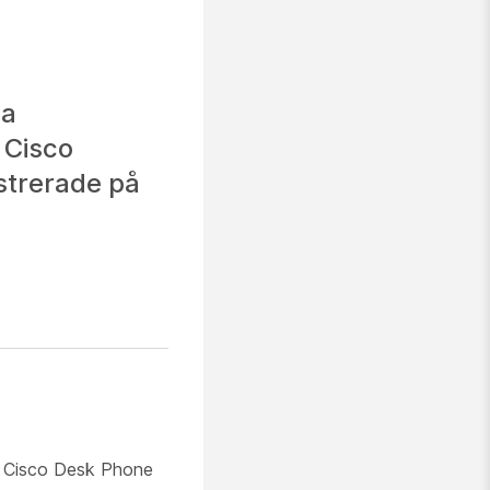
ga
 Cisco
strerade på
å Cisco Desk Phone