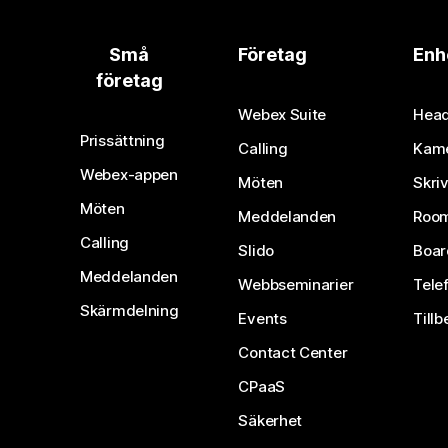
Små
Företag
Enh
företag
Webex Suite
Head
Prissättning
Calling
Kam
Webex-appen
Möten
Skri
Möten
Meddelanden
Room
Calling
Slido
Boar
Meddelanden
Webbseminarier
Tele
Skärmdelning
Events
Tillb
Contact Center
CPaaS
Säkerhet