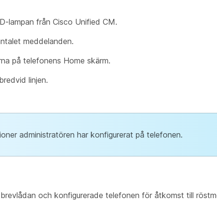
LED-lampan från Cisco Unified CM.
antalet meddelanden.
rerna på telefonens Home skärm.
bredvid linjen.
oner administratören har konfigurerat på telefonen.
stbrevlådan och konfigurerade telefonen för åtkomst till rös