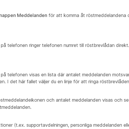
knappen Meddelanden
för att komma åt röstmeddelandena o
 telefonen ringer telefonen numret till röstbrevlådan direkt. 
på telefonen visas en lista där antalet meddelanden motsvar
. I det här fallet väljer du en linje för att ringa röstbrevlåd
röstmeddelandeikonen och antalet meddelanden visas och se
stmeddelanden.
oner (t.ex. supportavdelningen, personliga meddelanden ell