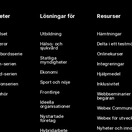
eter
Lösningar för
Resurser
set
Utbildning
Hämtningar
eror
Hälso- och
Delta i ett testm
sjukvård
vbordsserie
Onlinekurser
Statliga
myndigheter
-serien
Integreringar
Ekonomi
d-serien
Hjälpmedel
Sport och nöje
fonserien
Inklusivitet
Frontlinje
ehör
Webbseminarier 
begäran
Ideella
organisationer
Webex Communi
Nystartade
Webex för utvec
företag
Nyheter och inno
Hybridarbete