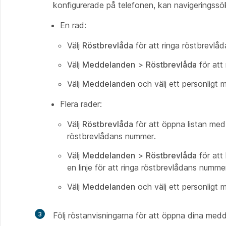
konfigurerade på telefonen, kan navigeringssök
En rad:
Välj
Röstbrevlåda
för att ringa röstbrevlå
Välj
Meddelanden
>
Röstbrevlåda
för att
Välj
Meddelanden
och välj ett personligt 
Flera rader:
Välj
Röstbrevlåda
för att öppna listan med 
röstbrevlådans nummer.
Välj
Meddelanden
>
Röstbrevlåda
för att
en linje för att ringa röstbrevlådans numme
Välj
Meddelanden
och välj ett personligt 
3
Följ röstanvisningarna för att öppna dina med