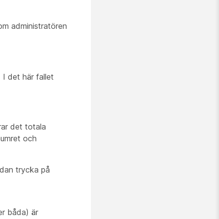
m administratören
I det här fallet
ar det totala
enumret och
dan trycka på
er båda) är