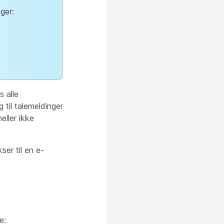
ger:
s alle
 til talemeldinger
eller ikke
ser til en e-
.
e: