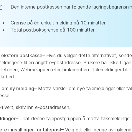
Den interne postkassen har følgende lagringsbegrensnin
Grense på én enkelt melding på 10 minutter
Total postboksgrense på 100 minutter
 ekstern postkasse
– Hvis du velger dette alternativet, sende
meldingene til en angitt e-postadresse. Brukere har ikke tilgang
telefonen, Webex-appen eller brukerhuben. Talemeldinger blir h
kribert.
g om ny melding
– Motta varsler om nye talemeldinger eller fak
esse.
ktivert, skriv inn e-postadressen.
ldinger
– Tillat denne talepostgruppen å motta faksmeldinger
ere innstillinger for talepost
– Velg ett eller begge av følgend