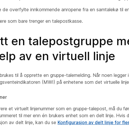
e de overfylte innkommende anropene fra en samtalekø til en
ere som bare trenger en talepostkasse.
tt en talepostgruppe 
elp av en virtuell linje
n brukes til å opprette en gruppe-talemelding. Når noen legger 
gsventeindikatoren (MWI) på enhetene som det virtuelle linje
ner
rere et virtuelt linjenummer som en gruppe-talepost, må du fø
enummeret til mer enn én brukers enhet som en delt linje. Hvis 
jon av delt linje, kan du se
Konfigurasjon av delt linje for fl