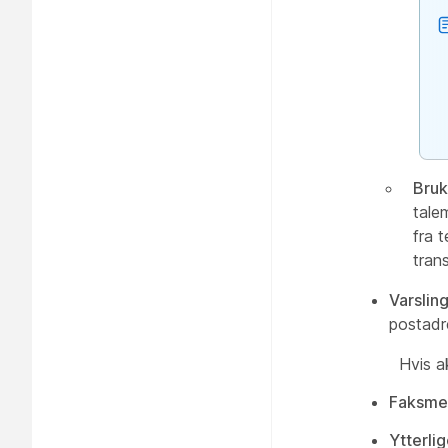
Bruk
tale
fra 
trans
Varslin
postadr
Hvis a
Faksme
Ytterlig