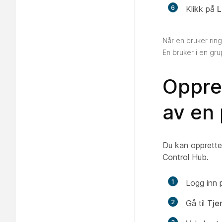
6
Klikk på
L
Når en bruker ring
En bruker i en gr
Oppret
av en 
Du kan opprette
Control Hub.
1
Logg inn
2
Gå til
Tje