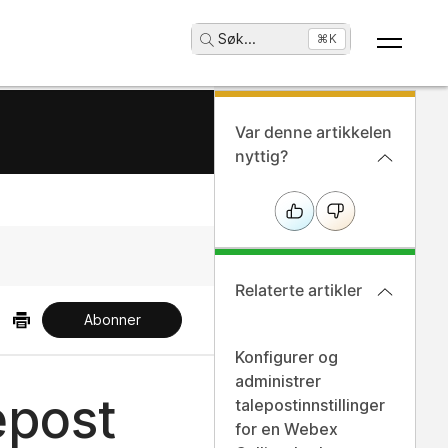
Søk
...
⌘K
Var denne artikkelen
nyttig?
Relaterte artikler
Abonner
Konfigurer og
administrer
epost
talepostinnstillinger
for en Webex