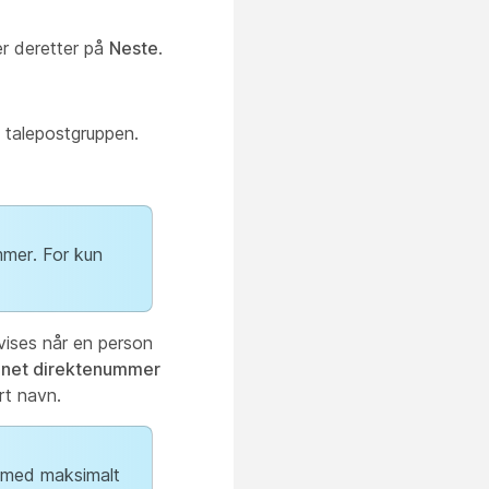
er deretter på
Neste
.
e talepostgruppen.
mmer. For kun
 vises når en person
net direktenummer
rt navn.
n med maksimalt