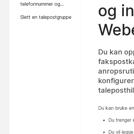
telefonnummer og
og i
internnummer
Slett en talepostgruppe
Webe
Du kan op
fakspostka
anropsrut
konfigurer
taleposthi
Du kan bruke en 
Du trenger 
Du vil legge