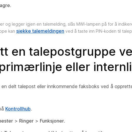
agre
.
er og legger igjen en talemelding, slås MWI-lampen på for å indiker
sjekke talemeldingen
uppe kan
ved å taste inn PIN-koden til tale
t en talepostgruppe ve
primærlinje eller internl
 en delt talepost eller innkommende faksboks ved å opprette
 på
Kontrollhub
.
nester
>
Ringer
>
Funksjoner
.