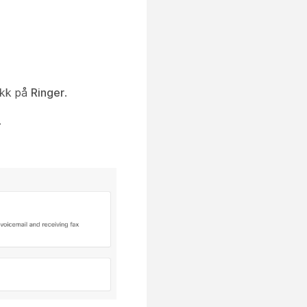
likk på
Ringer
.
.