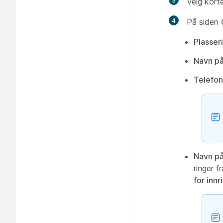
3
Velg kort
4
På siden
Plasser
Navn på
Telefo
Navn på 
ringer 
for innr