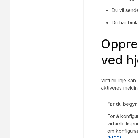
Du vil send
Du har bruk
Oppre
ved hj
Virtuell linje ka
aktiveres meldin
Før du begyn
For å konfigu
virtuelle linj
om konfiguras