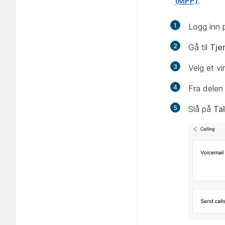
(MPP)
.
1
Logg inn
2
Gå til
Tje
3
Velg et vi
4
Fra dele
5
Slå på
Ta