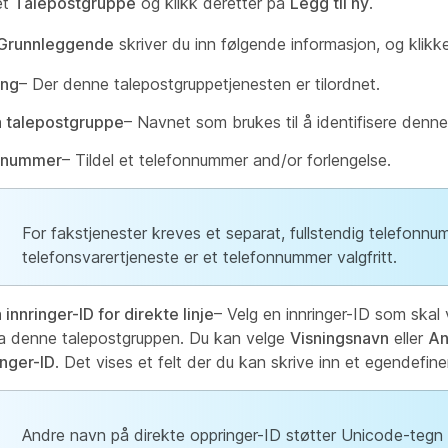
et
Talepostgruppe
og klikk deretter på
Legg til ny
.
Grunnleggende
skriver du inn følgende informasjon, og klikk
ing
– Der denne talepostgruppetjenesten er tilordnet.
 talepostgruppe
– Navnet som brukes til å identifisere denn
nnummer
– Tildel et telefonnummer and/or forlengelse.
For fakstjenester kreves et separat, fullstendig telefonnu
telefonsvarertjeneste er et telefonnummer valgfritt.
innringer-ID for direkte linje
– Velg en innringer-ID som skal
fra denne talepostgruppen. Du kan velge
Visningsnavn
eller
An
inger-ID
. Det vises et felt der du kan skrive inn et egendefine
Andre navn på direkte oppringer-ID støtter Unicode-teg