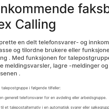
nnkommende faksb
x Calling
prette en delt telefonsvarer- og innk
sse og tilordne brukere eller funksjone
ing . Med funksjonen for talepostgrupp
e meldingsvarsler, lagre -meldinger og 
lsenen .
talepostgruppe i følgende tilfeller:
en generell telefonsvarer for en avdeling eller arbeidsgruppe.
 til et talepostalternativ i en automatisk svarer eller søkegrup