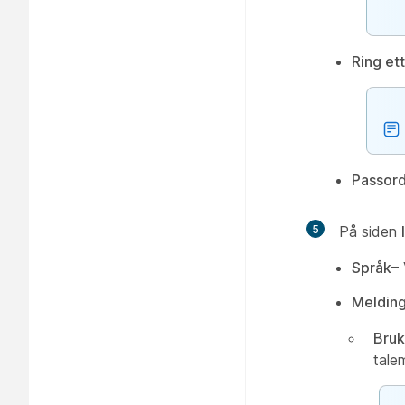
Ring et
Passord
5
På siden
Språk
– 
Melding
Bruk
tale