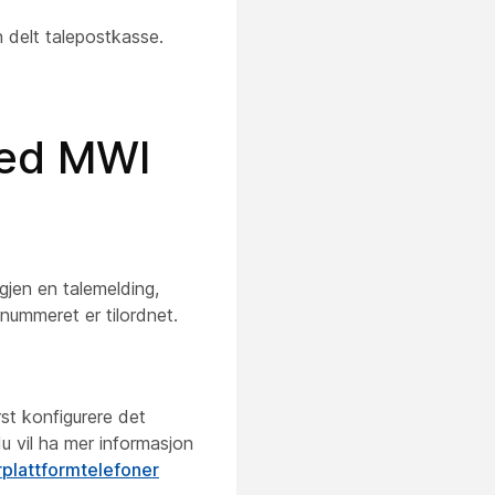
 delt talepostkasse.
med MWI
igjen en talemelding,
nummeret er tilordnet.
rst konfigurere det
du vil ha mer informasjon
erplattformtelefoner