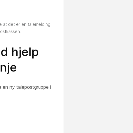
e at det er en talemelding.
postkassen.
d hjelp
inje
 en ny talepostgruppe i