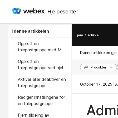
Hjelpesenter
I denne artikkelen
Hjem
/
Artikkel
Opprett en
talepostgruppe med MWI
Denne artikkelen gjel
ved hjelp av en virtuell
Opprett en
linje
talepostgruppe ved hjelp
Produkter
av en primærlinje eller
Aktiver eller deaktiver en
internlinje
October 17, 2025 |
8
talepostgruppe
Rediger innstillingene for
en talepostgruppe
Admi
Fjern tildeling av