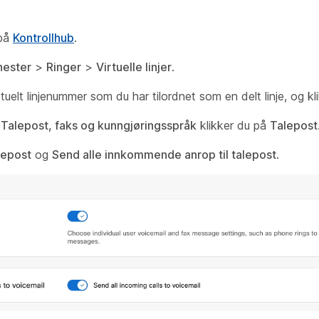
 på
Kontrollhub
.
nester
>
Ringer
>
Virtuelle linjer
.
rtuelt linjenummer som du har tilordnet som en delt linje, og k
n
Talepost, faks og kunngjøringsspråk
klikker du på
Talepost
lepost
og
Send alle innkommende anrop til talepost
.