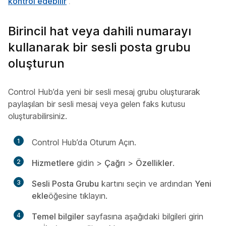
kontrol edebilir
.
Birincil hat veya dahili numarayı
kullanarak bir sesli posta grubu
oluşturun
Control Hub’da yeni bir sesli mesaj grubu oluşturarak
paylaşılan bir sesli mesaj veya gelen faks kutusu
oluşturabilirsiniz.
1
Control Hub’da Oturum Açın.
2
Hizmetlere
gidin >
Çağrı
>
Özellikler
.
3
Sesli Posta Grubu
kartını seçin ve ardından
Yeni
ekle
öğesine tıklayın.
4
Temel bilgiler
sayfasına aşağıdaki bilgileri girin