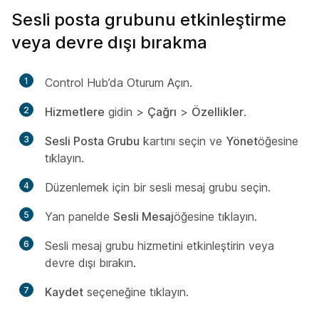
Sesli posta grubunu etkinleştirme
veya devre dışı bırakma
1
Control Hub’da Oturum Açın.
2
Hizmetlere
gidin >
Çağrı
>
Özellikler
.
3
Sesli Posta Grubu
kartını seçin ve
Yönet
öğesine
tıklayın.
4
Düzenlemek için bir sesli mesaj grubu seçin.
5
Yan panelde
Sesli Mesaj
öğesine tıklayın.
6
Sesli mesaj grubu hizmetini etkinleştirin veya
devre dışı bırakın.
7
Kaydet
seçeneğine tıklayın.