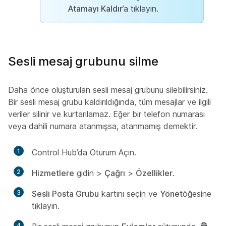
Atamayı Kaldır
’a tıklayın.
Sesli mesaj grubunu silme
Daha önce oluşturulan sesli mesaj grubunu silebilirsiniz.
Bir sesli mesaj grubu kaldırıldığında, tüm mesajlar ve ilgili
veriler silinir ve kurtarılamaz. Eğer bir telefon numarası
veya dahili numara atanmışsa, atanmamış demektir.
1
Control Hub’da Oturum Açın.
2
Hizmetlere
gidin >
Çağrı
>
Özellikler
.
3
Sesli Posta Grubu
kartını seçin ve
Yönet
öğesine
tıklayın.
4