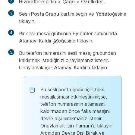
2
Hizmetlere
gidin >
Çağrı
>
Özellikler
.
3
Sesli Posta Grubu
kartını seçin ve
Yönet
öğesine
tıklayın.
4
Bir sesli mesaj grubunun
Eylemler
sütununda
Atamayı Kaldır
öğesine tıklayın.
5
Bu telefon numarasını sesli mesaj grubundan
kaldırmak istediğinizi onaylamanız istenir.
Onaylamak için
Atamayı Kaldır
’a tıklayın.
Bu sesli posta grubu için faks
mesajlaşması etkinleştirilmişse,
telefon numarasının atamasını
kaldırmadan önce faks mesajını
devre dışı bırakmanız istenir.
Onaylamak için
Tamam
’a tıklayın.
Ardından
Devre Dışı Bırak ve