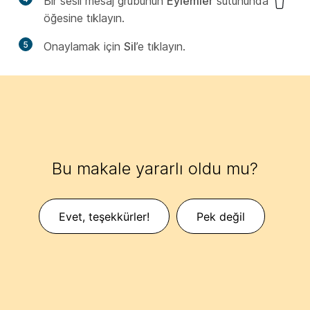
Bir sesli mesaj grubunun
Eylemler
sütununda
öğesine tıklayın.
5
Onaylamak için
Sil
’e tıklayın.
Bu makale yararlı oldu mu?
Evet, teşekkürler!
Pek değil