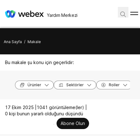
Yardım Merkezi
Ana Sayfa
/
Makale
Bu makale şu konu için geçerlidir:
Ürünler
Sektörler
Roller
17 Ekim 2025 |
1041 görüntüleme(ler) |
0 kişi bunun yararlı olduğunu düşündü
Abone Olun