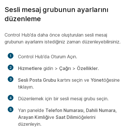
Sesli mesaj grubunun ayarlarını
düzenleme
Control Hub’da daha önce oluşturulan sesli mesaj
grubunun ayarlarını istediğiniz zaman düzenleyebilirsiniz.
1
Control Hub’da Oturum Açın.
2
Hizmetlere
gidin >
Çağrı
>
Özellikler
.
3
Sesli Posta Grubu
kartını seçin ve
Yönet
öğesine
tıklayın.
4
Düzenlemek için bir sesli mesaj grubu seçin.
5
Yan panelde
Telefon Numarası
,
Dahili Numara
,
Arayan Kimliği
ve
Saat Dilimi
öğelerini
düzenleyin.