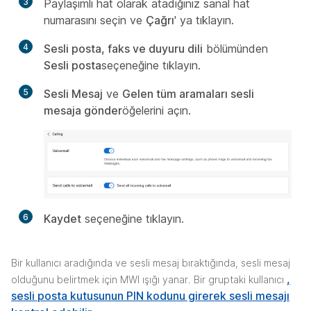
3
Paylaşımlı hat olarak atadığınız sanal hat
numarasını seçin ve
Çağrı
' ya tıklayın.
4
Sesli posta, faks ve duyuru dili
bölümünden
Sesli posta
seçeneğine tıklayın.
5
Sesli Mesaj
ve
Gelen tüm aramaları sesli
mesaja gönder
öğelerini açın.
6
Kaydet
seçeneğine tıklayın.
Bir kullanıcı aradığında ve sesli mesaj bıraktığında, sesli mesaj
,
olduğunu belirtmek için MWI ışığı yanar. Bir gruptaki kullanıcı
sesli posta kutusunun PIN kodunu girerek sesli mesajı