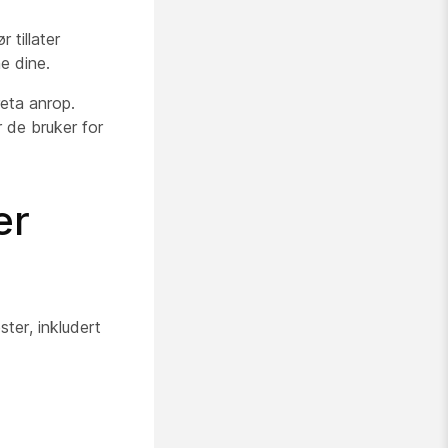
tillater
e dine.
reta anrop.
 de bruker for
er
ster, inkludert