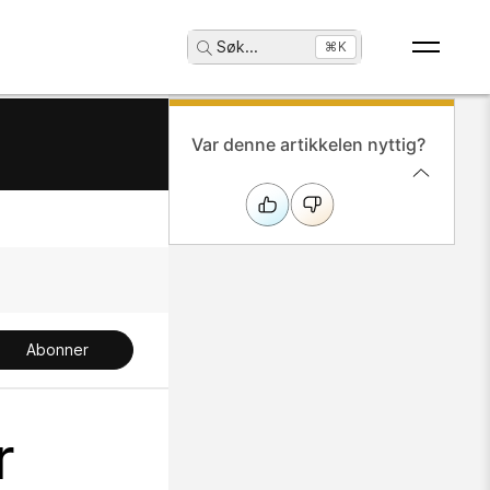
Søk
...
⌘K
Var denne artikkelen nyttig?
Abonner
r