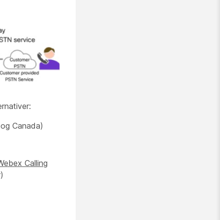
rnativer:
 og Canada)
Webex Calling
)