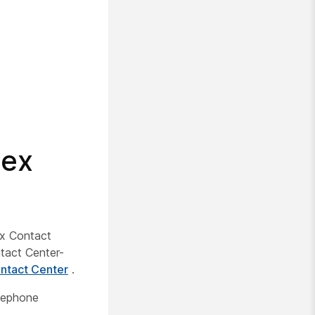
bex
ex Contact
ntact Center-
ntact Center
.
lephone