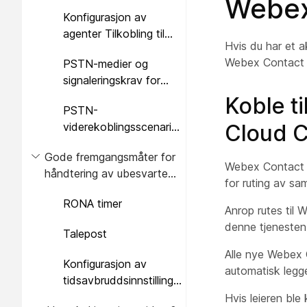
Webex
av PSTN-medier
Konfigurasjon av
agenter Tilkobling til
Hvis du har et a
PSTN-tjenester
Webex Contact 
PSTN-medier og
signaleringskrav for
Webex Contact
Koble t
PSTN-
Center
viderekoblingsscenarier
Cloud 
og anbefalte
Gode fremgangsmåter for
fremgangsmåter
Webex Contact C
håndtering av ubesvarte
for ruting av sa
anrop
RONA timer
Anrop rutes til
denne tjenesten
Talepost
Alle nye Webex 
Konfigurasjon av
automatisk legges 
tidsavbruddsinnstillinger
for RONA og talepost
Hvis leieren ble