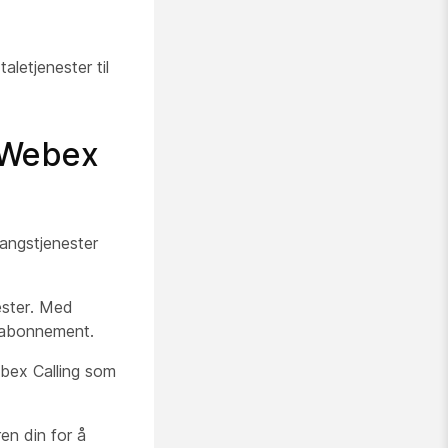
letjenester til
 Webex
angstjenester
ester. Med
g abonnement.
bex Calling som
en din for å