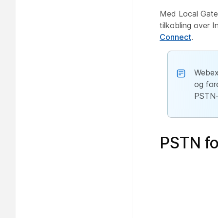
Med Local Gatew
tilkobling over I
Connect
.
Webex 
og for
PSTN-t
PSTN fo