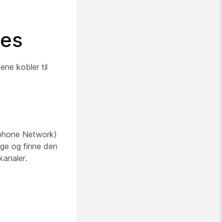
ces
ne kobler til
ephone Network)
gge og finne den
kanaler.