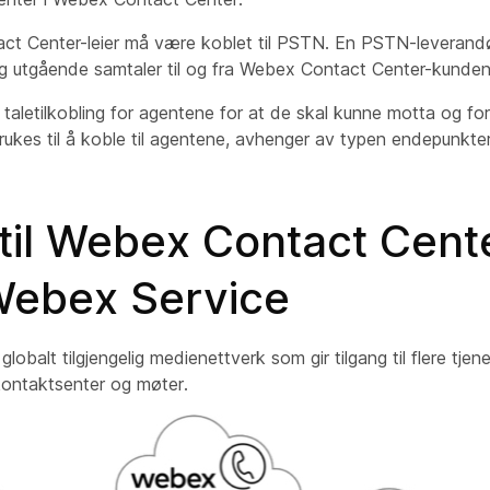
t Center-leier må være koblet til PSTN. En PSTN-leverandør 
utgående samtaler til og fra Webex Contact Center-kunden
taletilkobling for agentene for at de skal kunne motta og fo
kes til å koble til agentene, avhenger av typen endepunkter
til Webex Contact Cent
ebex Service
lobalt tilgjengelig medienettverk som gir tilgang til flere tjene
kontaktsenter og møter.