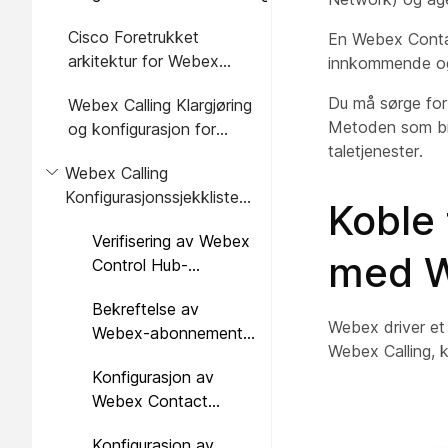
for multinasjonale
Cisco Foretrukket
En Webex Contac
kontaktsenterdistribusjoner
arkitektur for Webex
innkommende og 
Calling
Du må sørge for 
Webex Calling Klargjøring
Metoden som bru
og konfigurasjon for
taletjenester.
Webex Contact Center
Webex Calling
Konfigurasjonssjekkliste
Koble 
for Webex Contact
Verifisering av Webex
Center
med W
Control Hub-
kontoinformasjon
Bekreftelse av
Webex driver et g
Webex-abonnementer
Webex Calling, 
og lisensiering
Konfigurasjon av
Webex Contact
Center PSTN-
Konfigurasjon av