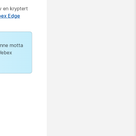
 en kryptert
ex Edge
unne motta
 Webex