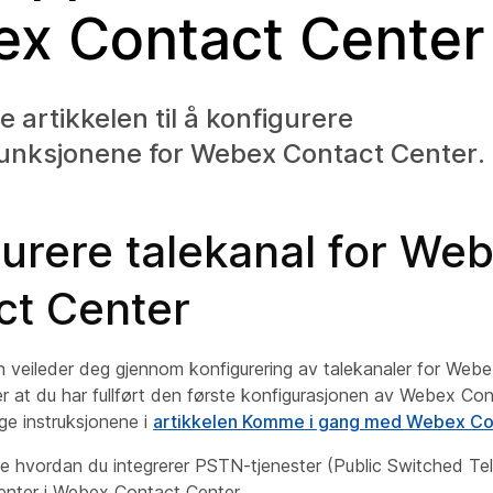
x Contact Center
 artikkelen til å konfigurere
funksjonene for Webex Contact Center.
urere talekanal for We
ct Center
n veileder deg gjennom konfigurering av talekanaler for Web
er at du har fullført den første konfigurasjonen av Webex Co
lge instruksjonene i
artikkelen Komme i gang med Webex Co
hvordan du integrerer PSTN-tjenester (Public Switched Te
nter i Webex Contact Center.