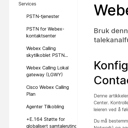
Services
Webe
tjenester
PSTN-tjenester
PSTN for Webex-
Bruk denne
kontaktsenter
talekanal
Webex Calling
skytilkoblet PSTN
Konfig
(Cloud Connect, CCP
Webex Calling Lokal
eller CCCP)
gateway (LGWY)
Conta
Cisco Webex Calling
Plan
Denne artikkele
Center. Kontroll
Agenter Tilkobling
leieren ved å fø
+E.164 Støtte for
Du må bestemme 
globalisert samtaleruting
Network) og age