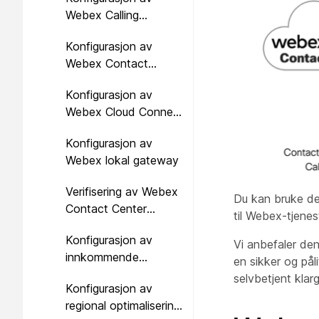
plasseringer
Webex Calling
agentplasseringer
Konfigurasjon av
(hvis aktuelt)
Webex Contact
Center PSTN
Konfigurasjon av
Webex Cloud Connect
PSTN
Konfigurasjon av
Webex lokal gateway
Verifisering av Webex
Du kan bruke de
Contact Center
til Webex-tjenes
Service Details
Konfigurasjon av
Vi anbefaler de
innkommende
en sikker og påli
inngangspunkter til
selvbetjent kla
Konfigurasjon av
Webex Contact
regional optimalisering
Center