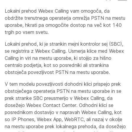
Lokalni prehod Webex Calling vam omogoča, da
obdržite trenutnega operaterja omrežja PSTN na mestu
uporabe, hkrati pa omogočite dostop na več kot 140
trgih po vsem svetu.
Lokalni prehod, ki je strankin mejni kontrolor sej (SBC),
se registrira z Webex Calling. Usmerja klice med Webex
Calling in viri na mestu uporabe, ki stojijo za hišno
centralo podjetja, kot so posredniki ali strankina
obstoječa povezljivost PSTN na mestu uporabe.
V tem modelu povezljivosti dohodni klici prispejo prek
obstoječega operaterja PSTN na mestu uporabe in se
prek stranke SBC preusmerijo v Webex Calling, da
dosežejo Webex Contact Center. Odhodni klici se
posrednikom dostavijo v napravah Webex Calling, kot
so IP Phones, Webex App, WebRTC, ali nazaj v okolje
na mestu uporabe prek lokalnega prehoda, da dosežejo