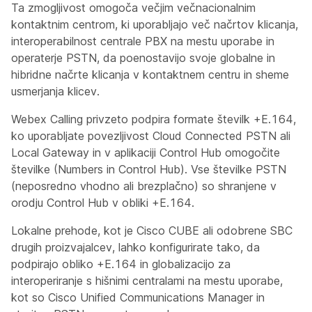
Ta zmogljivost omogoča večjim večnacionalnim
kontaktnim centrom, ki uporabljajo več načrtov klicanja,
interoperabilnost centrale PBX na mestu uporabe in
operaterje PSTN, da poenostavijo svoje globalne in
hibridne načrte klicanja v kontaktnem centru in sheme
usmerjanja klicev.
Webex Calling privzeto podpira formate številk +E.164,
ko uporabljate povezljivost Cloud Connected PSTN ali
Local Gateway in v aplikaciji Control Hub omogočite
številke (Numbers in Control Hub). Vse številke PSTN
(neposredno vhodno ali brezplačno) so shranjene v
orodju Control Hub v obliki +E.164.
Lokalne prehode, kot je Cisco CUBE ali odobrene SBC
drugih proizvajalcev, lahko konfigurirate tako, da
podpirajo obliko +E.164 in globalizacijo za
interoperiranje s hišnimi centralami na mestu uporabe,
kot so Cisco Unified Communications Manager in