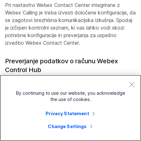
Pri nastavitvi Webex Contact Center integrirane z
Webex Calling je treba izvesti določene konfiguracije, da
se zagotovi brezhibna komunikacijska izkušnja. Spodaj
je izčrpen kontrolni seznam, ki vas lahko vodi skozi
potrebne konfiguracije in preverjanja za uspešno
izvedbo Webex Contact Center.
Preverjanje podatkov o računu Webex
Control Hub
Najboljša praksa priporoča, da dokumentirate podatke o
računu Webex Control Hub. Te informacije vključujejo
By continuing to use our website, you acknowledge
vašo organizacijo ID in ime. Te informacije bodo
the use of cookies.
potrebne za odpiranje primerov Cisco Technical
Assistance Center (TAC) ali pri usklajevanju z vašo ekipo
Privacy Statement
za račun Cisco, strokovnjakom za uspeh strank ali viri
Change Settings
Webex Contact Center. Če bodo te informacije priročne,
se bo pospešil čas za rešitev pri iskanju pomoči.