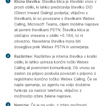
Klicna številka:
Številka klica je številski vnos v
prosti obliki, ki lahko predstavlja številko DID
(Direct Inward Dialing) podjetja, vključno s
številkami, ki so povezane s številkami Webex
Calling, Microsoft Teams, ciljem mobilne naprave
ali javnimi številkami PSTN. Številka klica je
običajno vnesena v obliki +E.164, to ni
obvezno. Navedena številka mora biti
dosegljiva prek Webex PSTN in usmerjanja.
Razširitev:
Razširitev je interna številka v kratki
obliki, ki lahko ustreza končni točki Webex
Calling ali poenoteni komunikaciji. Ob vnosu se
zaslon za prijavo poskuša povezati s pripono z
registrirano končno točko Webex Calling. Če se
najde ujemanje, so agentu na voljo dodatne
funkcije za nadzor telefona, vključno z
možnostjo izbire želene naprave.
Namizje:
Če je na voljo, z izbiro možnosti