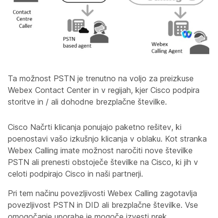
Ta možnost PSTN je trenutno na voljo za preizkuse
Webex Contact Center in v regijah, kjer Cisco podpira
storitve in / ali dohodne brezplačne številke.
Cisco Načrti klicanja ponujajo paketno rešitev, ki
poenostavi vašo izkušnjo klicanja v oblaku. Kot stranka
Webex Calling imate možnost naročiti nove številke
PSTN ali prenesti obstoječe številke na Cisco, ki jih v
celoti podpirajo Cisco in naši partnerji.
Pri tem načinu povezljivosti Webex Calling zagotavlja
povezljivost PSTN in DID ali brezplačne številke. Vse
omogočanje uporabe je mogoče izvesti prek