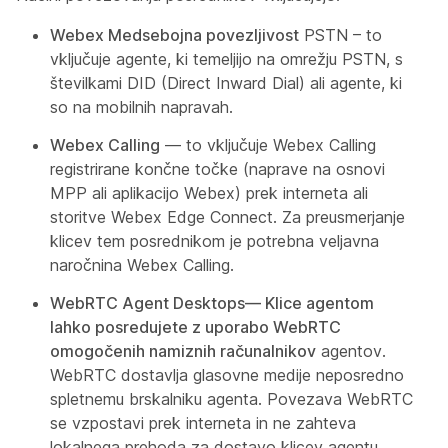
Webex Medsebojna povezljivost
PSTN – to
vključuje agente, ki temeljijo na omrežju PSTN, s
številkami DID (Direct Inward Dial) ali agente, ki
so na mobilnih napravah.
Webex Calling
— to vključuje Webex Calling
registrirane končne točke (naprave na osnovi
MPP ali aplikacijo Webex) prek interneta ali
storitve Webex Edge Connect. Za preusmerjanje
klicev tem posrednikom je potrebna veljavna
naročnina Webex Calling.
WebRTC Agent Desktops— Klice agentom
lahko posredujete z uporabo WebRTC
omogočenih namiznih računalnikov
agentov.
WebRTC dostavlja glasovne medije neposredno
spletnemu brskalniku agenta. Povezava WebRTC
se vzpostavi prek interneta in ne zahteva
lokalnega prehoda za dostavo klicev agentu.