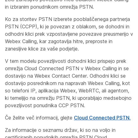
in izbranim ponudnikom omrežja PSTN.
Ko za storitev PSTN izberete pooblaščenega partnerja
PSTN (CCPP), ki je povezan z oblakom, se dohodni in
odhodni klici prek vzpostavljene povezave preusmerijo v
Webex Calling, kar zagotavlja hitre, preproste in
zanesljive klice za vaše podjetje.
V tem modelu povezljivosti dohodni klici prispejo prek
omrežja Cloud Connected PSTN v Webex Calling in se
dostavijo na Webex Contact Center. Odhodni klici se
dostavijo posrednikom na napravah Webex Calling, kot
so telefoni IP, aplikacija Webex, WebRTC, ali agentom,
ki temeljijo na omrežju PSTN, ki uporabljajo medsebojno
povezljivost ponudnika CCP PSTN.
Če želite več informacij, glejte
Cloud Connected PSTN.
Za informacije o seznamu držav, ki so na voljo in
certificiranih ponudnikih omrežja PSTN Cloud