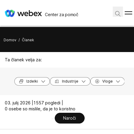
Center za pomoč
Domov
/
Članek
Ta članek velja za:
Izdelki
Industrije
Vloge
03. julij 2026 |
1557 pogledi |
0 osebe so mislile, da je to koristno
Naroči