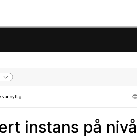
 var nyttig
ert instans på niv