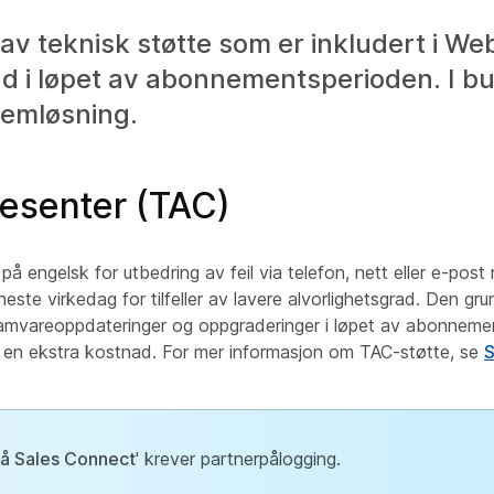
 av teknisk støtte som er inkludert i We
d i løpet av abonnementsperioden. I b
lemløsning.
sesenter (TAC)
å engelsk for utbedring av feil via telefon, nett eller e-pos
 neste virkedag for tilfeller av lavere alvorlighetsgrad. Den g
ogramvareoppdateringer og oppgraderinger i løpet av abonneme
t en ekstra kostnad. For mer informasjon om TAC-støtte, se
S
på Sales Connect
' krever partnerpålogging.