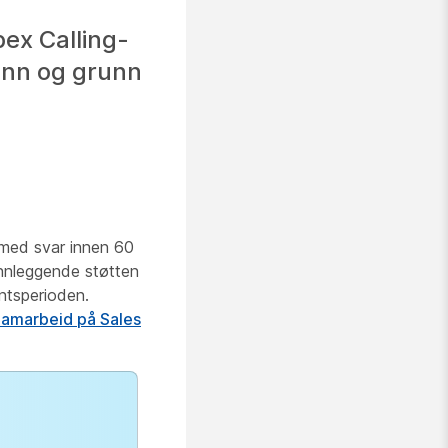
bex Calling-
unn og grunn
t med svar innen 60
runnleggende støtten
ntsperioden.
amarbeid på Sales