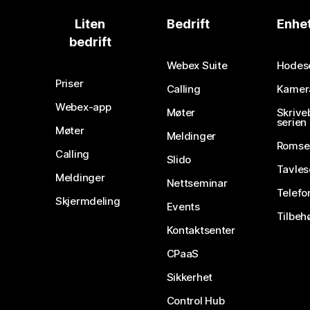
Liten
Bedrift
Enhe
bedrift
Webex Suite
Hodes
Priser
Calling
Kamer
Webex-app
Møter
Skrive
serien
Møter
Meldinger
Romse
Calling
Slido
Tavles
Meldinger
Nettseminar
Telefo
Skjermdeling
Events
Tilbeh
Kontaktsenter
CPaaS
Sikkerhet
Control Hub