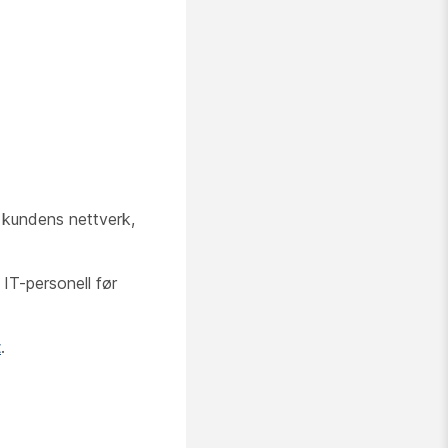
å kundens nettverk,
 IT-personell før
t
.