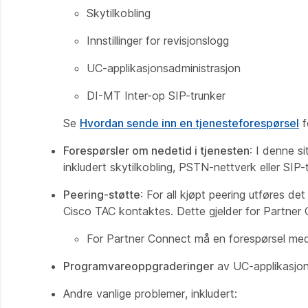
Skytilkobling
Innstillinger for revisjonslogg
UC-applikasjonsadministrasjon
DI-MT Inter-op SIP-trunker
Se
Hvordan sende inn en tjenesteforespørsel
f
Forespørsler om nedetid i tjenesten
: I denne s
inkludert skytilkobling, PSTN-nettverk eller SIP-t
Peering-støtte
: For all kjøpt peering utføres de
Cisco TAC kontaktes. Dette gjelder for Partner 
For Partner Connect må en forespørsel me
Programvareoppgraderinger
av UC-applikasjone
Andre vanlige problemer, inkludert: