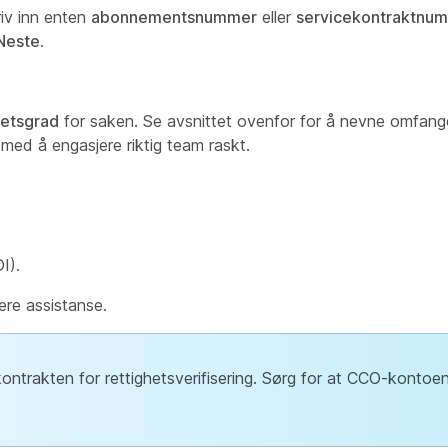
riv inn enten
abonnementsnummer
eller
servicekontraktnu
Neste
.
hetsgrad
for saken. Se avsnittet ovenfor for å nevne omfang
 med å engasjere riktig team raskt.
I).
ere assistanse.
ntrakten for rettighetsverifisering. Sørg for at CCO-kontoen