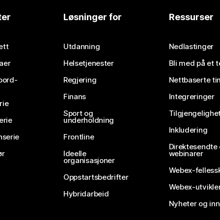
ter
Løsninger for
Ressurser
ett
Utdanning
Nedlastinger
aer
Helsetjenester
Bli med på et 
bord-
Regjering
Nettbaserte ti
Finans
Integreringer
rie
Sport og
Tilgjengelighe
erie
underholdning
Inkludering
nserie
Frontline
Direktesendte
ør
Ideelle
webinarer
organisasjoner
Webex-felless
Oppstartsbedrifter
Webex-utvikle
Hybridarbeid
Nyheter og in