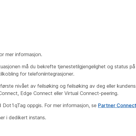
or mer informasjon.
ituasjonen må du bekrefte tjenestetilgjengelighet og status p
ilkobling for telefoniintegrasjoner.
t første nivået av feilsøking og feilsøking av deg eller kundens
Connect, Edge Connect eller Virtual Connect-peering.
d Dot1qTag oppgis. For mer informasjon, se
Partner Connec
r i dedikert instans.