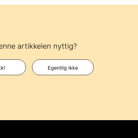
enne artikkelen nyttig?
kk!
Egentlig ikke