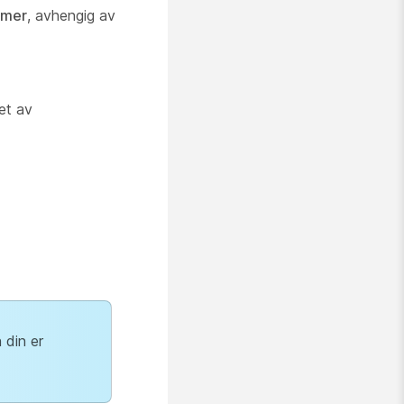
mmer
, avhengig av
et av
 din er