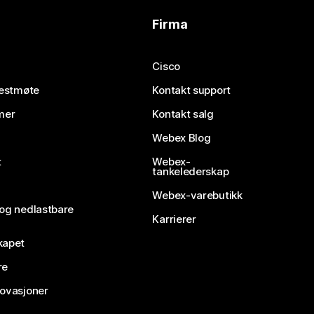
Firma
Cisco
testmøte
Kontakt support
mer
Kontakt salg
Webex Blog
t
Webex-
tankelederskap
Webex-varebutikk
 og nedlastbare
Karrierer
kapet
re
novasjoner