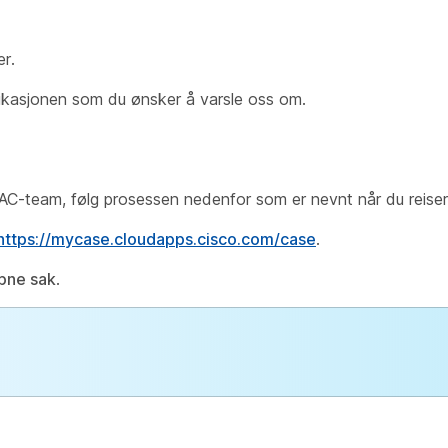
r.
likasjonen som du ønsker å varsle oss om.
ns TAC-team, følg prosessen nedenfor som er nevnt når du reise
https://mycase.cloudapps.cisco.com/case
.
pne sak
.