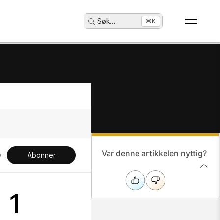
Søk
...
⌘K
Var denne artikkelen nyttig?
Abonner
å 1