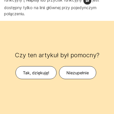
funkcyjny [
Napisy
lub przycisk funkcyjny
jest
dostępny tylko na linii głównej przy pojedynczym
połączeniu.
Czy ten artykuł był pomocny?
Tak, dziękuję!
Niezupełnie