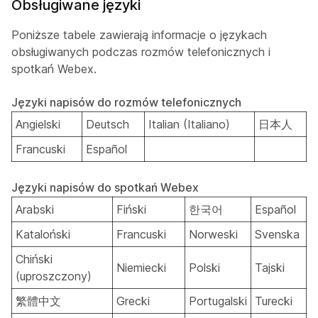
Obsługiwane języki
Poniższe tabele zawierają informacje o językach
obsługiwanych podczas rozmów telefonicznych i
spotkań Webex.
Języki napisów do rozmów telefonicznych
Angielski
Deutsch
Italian (Italiano)
日本人
Francuski
Español
Języki napisów do spotkań Webex
Arabski
Fiński
한국어
Español
Kataloński
Francuski
Norweski
Svenska
Chiński
Niemiecki
Polski
Tajski
(uproszczony)
繁體中文
Grecki
Portugalski
Turecki