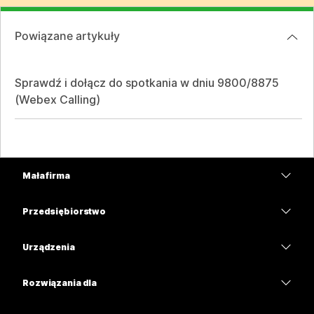
Powiązane artykuły
Sprawdź i dołącz do spotkania w dniu 9800/8875
(Webex Calling)
Mała firma
Cennik
Przedsiębiorstwo
Aplikacja Webex
Webex Suite
Urządzenia
Meetings
Calling
Zestawy słuchawkowe
Calling
Rozwiązania dla
Meetings
Aparaty
Edukacja
Wiadomości