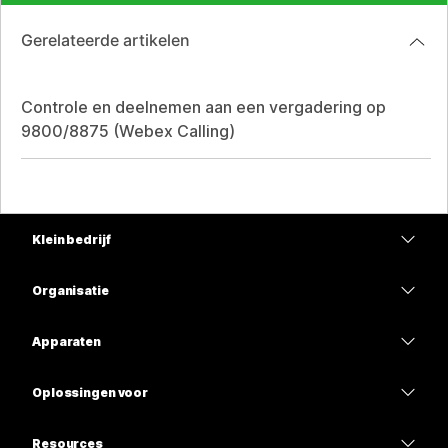
Gerelateerde artikelen
Controle en deelnemen aan een vergadering op
9800/8875 (Webex Calling)
Klein bedrijf
Prijzen
Organisatie
Webex-app
Webex Suite
Apparaten
Meetings
Calling
Headsets
Calling
Oplossingen voor
Meetings
Camera's
Onderwijs
Berichten
Berichten
Resources