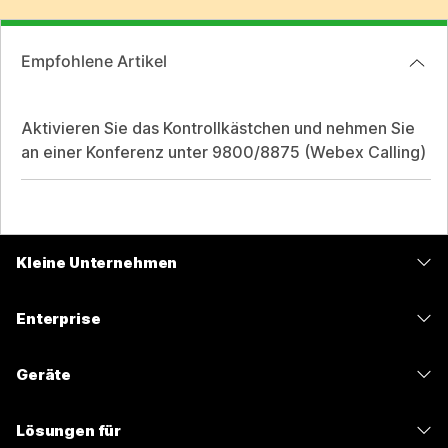
Empfohlene Artikel
Aktivieren Sie das Kontrollkästchen und nehmen Sie
an einer Konferenz unter 9800/8875 (Webex Calling)
Kleine Unternehmen
Preise
Enterprise
Webex-App
Webex Suite
Geräte
Meetings
Calling
Headsets
Calling
Lösungen für
Meetings