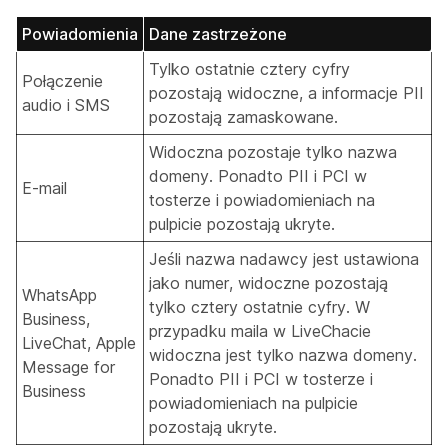
Powiadomienia
Dane zastrzeżone
Tylko ostatnie cztery cyfry
Połączenie
pozostają widoczne, a informacje PII
audio i SMS
pozostają zamaskowane.
Widoczna pozostaje tylko nazwa
domeny. Ponadto PII i PCI w
E-mail
tosterze i powiadomieniach na
pulpicie pozostają ukryte.
Jeśli nazwa nadawcy jest ustawiona
jako numer, widoczne pozostają
WhatsApp
tylko cztery ostatnie cyfry. W
Business,
przypadku maila w LiveChacie
LiveChat, Apple
widoczna jest tylko nazwa domeny.
Message for
Ponadto PII i PCI w tosterze i
Business
powiadomieniach na pulpicie
pozostają ukryte.