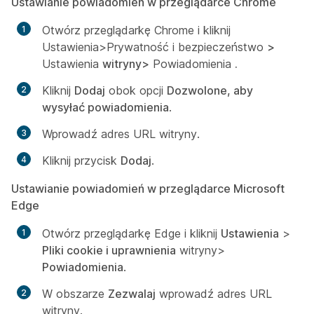
Ustawianie powiadomień w przeglądarce Chrome
Otwórz przeglądarkę Chrome i kliknij
Ustawienia>Prywatność i bezpieczeństwo
>
Ustawienia
witryny>
Powiadomienia
.
Kliknij
Dodaj
obok opcji
Dozwolone, aby
wysyłać powiadomienia
.
Wprowadź adres URL witryny.
Kliknij przycisk
Dodaj
.
Ustawianie powiadomień w przeglądarce Microsoft
Edge
Otwórz przeglądarkę Edge i kliknij
Ustawienia
>
Pliki cookie i uprawnienia
witryny>
Powiadomienia
.
W obszarze
Zezwalaj
wprowadź adres URL
witryny.