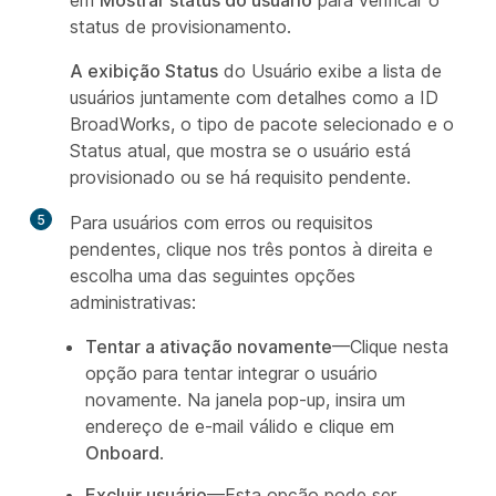
em
Mostrar status do usuário
para verificar o
status de provisionamento.
A exibição Status
do Usuário exibe a lista de
usuários juntamente com detalhes como a ID
BroadWorks, o tipo de pacote selecionado e o
Status atual, que mostra se o usuário está
provisionado ou se há requisito pendente.
5
Para usuários com erros ou requisitos
pendentes, clique nos três pontos à direita e
escolha uma das seguintes opções
administrativas:
Tentar a ativação novamente
—Clique nesta
opção para tentar integrar o usuário
novamente. Na janela pop-up, insira um
endereço de e-mail válido e clique em
Onboard
.
Excluir usuário
—Esta opção pode ser