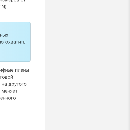
TN)
зных
но охватить
рифные планы
ртовой
 на другого
е меняет
менного