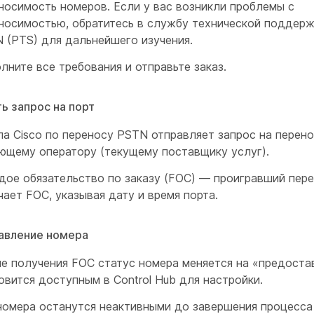
носимость номеров. Если у вас возникли проблемы с
носимостью, обратитесь в службу технической поддерж
 (PTS) для дальнейшего изучения.
лните все требования и отправьте заказ.
ь запрос на порт
па Cisco по переносу PSTN отправляет запрос на перен
ющему оператору (текущему поставщику услуг).
дое обязательство по заказу (FOC) — проигравший пере
чает FOC, указывая дату и время порта.
авление номера
е получения FOC статус номера меняется на «предоста
овится доступным в Control Hub для настройки.
номера останутся неактивными до завершения процесса