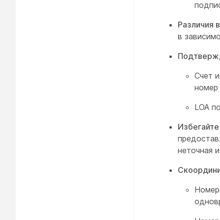
подпис
Различия 
в зависимо
Подтвержд
Счет 
номер
LOA п
Избегайте
предостав
неточная и
Скоордини
Номер
одновр