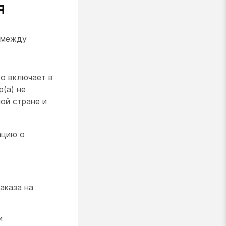
я
 между
о включает в
р(а) не
ой стране и
ацию о
аказа на
и