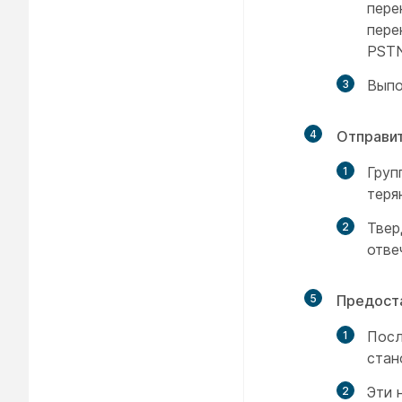
пере
пере
PSTN
Выпо
4
Отправит
Груп
теря
Твер
отве
5
Предост
Посл
стан
Эти 