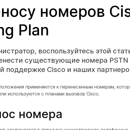
носу номеров Ci
ing Plan
истратор, воспользуйтесь этой стат
ренести существующие номера PSTN 
й поддержке Cisco и наших партнеро
 положения применяются к перенесенным номерам, кото
или используются с планами вызовов Cisco.
ос номера
ов заключается в передаче существующих телефонных 