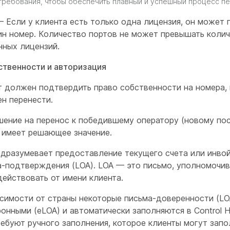
требования, чтобы обеспечить плавный и успешный процесс п
 Если у клиента есть только одна лицензия, он может 
ин номер. Количество портов не может превышать коли
нных лицензий.
ственности и авторизация
т должен подтвердить право собственности на номера,
н перенести.
шение на перенос к победившему оператору (новому по
) имеет решающее значение.
одразумевает предоставление текущего счета или инвой
а-подтверждения (LOA). LOA — это письмо, уполномочи
действовать от имени клиента.
исимости от страны некоторые письма-доверенности (LO
онными (eLOA) и автоматически заполняются в Control H
ебуют ручного заполнения, которое клиенты могут запо