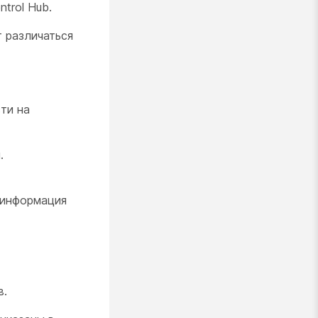
trol Hub.
 различаться
ти на
.
 информация
в.