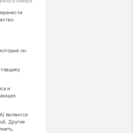
ереноса номера.
перенести
чество
 которые он
ставщику
са и
вающее
A) являются
ub. Другие
лнить,