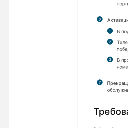
порт
6
Активаци
В по
Теле
побе
В пр
номе
7
Прекращ
обслужив
Требов