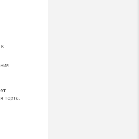
 к
ания
ает
я порта.