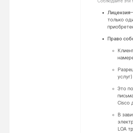
Соблюдайте эти 
Лицензия
—
только од
приобрете
Право соб
Клиен
намере
Разре
услуг
Это п
письм
Cisco 
В зав
электр
LOA тр