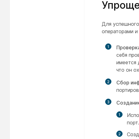
Упроще
Для успешного
операторами и
1
Проверк
себя про
имеется 
что он о
2
Сбор ин
портиров
3
Создание
Испо
порт
Созд