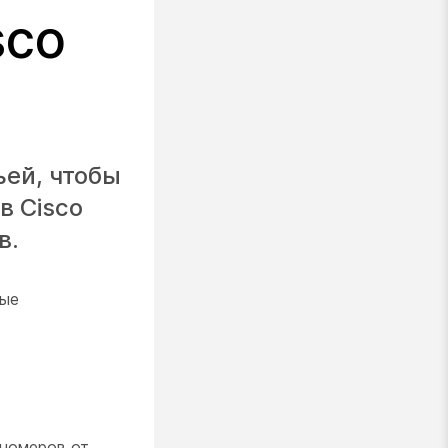
sco
ьей, чтобы
в Cisco
в.
рые
номеров от