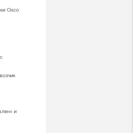
ки Cisco
ос
возчик
влен» и