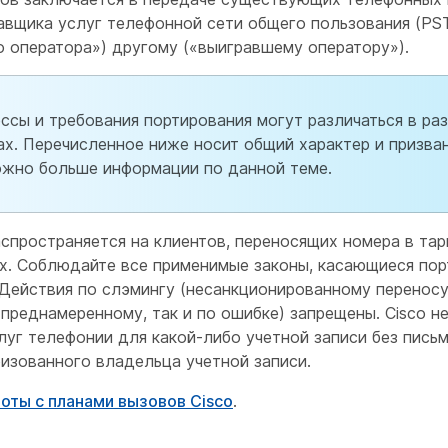
авщика услуг телефонной сети общего пользования (PS
о оператора») другому («выигравшему оператору»).
ссы и требования портирования могут различаться в ра
ах. Перечисленное ниже носит общий характер и призва
ожно больше информации по данной теме.
спространяется на клиентов, переносящих номера в та
них. Соблюдайте все применимые законы, касающиеся по
 Действия по слэмингу (несанкционированному переносу
 преднамеренному, так и по ошибке) запрещены. Cisco н
луг телефонии для какой-либо учетной записи без пись
ризованного владельца учетной записи.
оты с планами вызовов Cisco
.