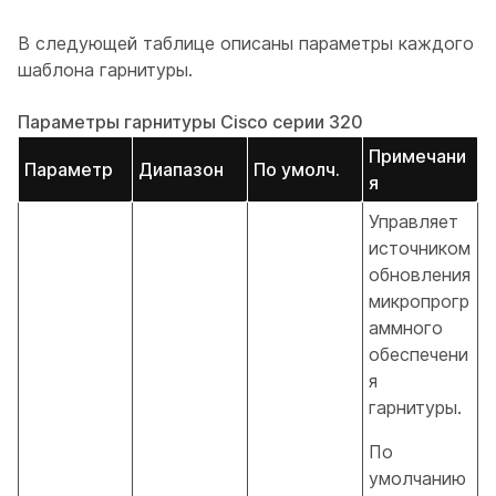
В следующей таблице описаны параметры каждого
шаблона гарнитуры.
Параметры гарнитуры Cisco серии 320
Примечани
Параметр
Диапазон
По умолч.
я
Управляет
источником
обновления
микропрогр
аммного
обеспечени
я
гарнитуры.
По
умолчанию