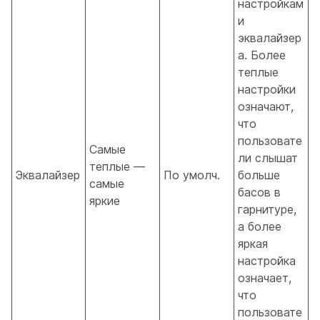
настройкам
и
эквалайзер
а. Более
теплые
настройки
означают,
что
пользовате
Самые
ли слышат
теплые —
Эквалайзер
По умолч.
больше
самые
басов в
яркие
гарнитуре,
а более
яркая
настройка
означает,
что
пользовате