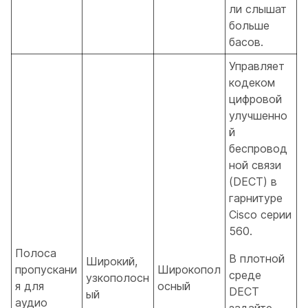
ли слышат
больше
басов.
Управляет
кодеком
цифровой
улучшенно
й
беспровод
ной связи
(DECT) в
гарнитуре
Cisco серии
560.
Полоса
В плотной
Широкий,
пропускани
Широкопол
среде
узкополосн
я для
осный
DECT
ый
аудио
задайте