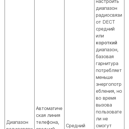
настроить
диапазон
радиосвязи
от DECT
средний
или
короткий
диапазон,
базовая
гарнитура
потребляет
меньше
энергопотр
ебления, но
во время
вызова
Автоматиче
пользовате
ская линия
ли не
Диапазон
телефона,
Средний
смогут
радиосвязи
средний