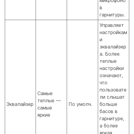
микрофоно
в
гарнитуры.
Управляет
настройкам
и
эквалайзер
а. Более
теплые
настройки
означают,
что
пользовате
Самые
ли слышат
теплые —
Эквалайзер
По умолч.
больше
самые
басов в
яркие
гарнитуре,
а более
яркая