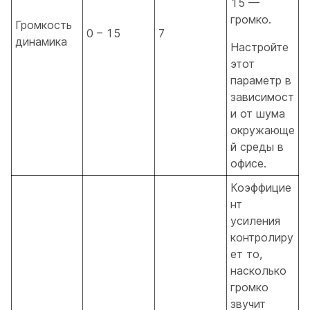
15 —
громко.
Громкость
0 – 15
7
динамика
Настройте
этот
параметр в
зависимост
и от шума
окружающе
й среды в
офисе.
Коэффицие
нт
усиления
контролиру
ет то,
насколько
громко
звучит