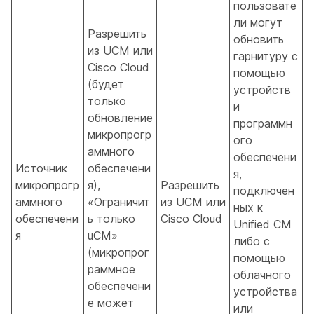
пользовате
ли могут
Разрешить
обновить
из UCM или
гарнитуру с
Cisco Cloud
помощью
(будет
устройств
только
и
обновление
программн
микропрогр
ого
аммного
обеспечени
Источник
обеспечени
я,
микропрогр
я),
Разрешить
подключен
аммного
«Ограничит
из UCM или
ных к
обеспечени
ь только
Cisco Cloud
Unified CM
я
uCM»
либо с
(микропрог
помощью
раммное
облачного
обеспечени
устройства
е может
или