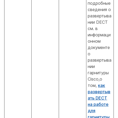
подробные
сведения о
развертыва
нии DECT
см. в
информаци
онном
документе
о
развертыва
нии
гарнитуры
Cisco,о
том,
как
развертыв
ать DECT
на работе
для
гарнитуры