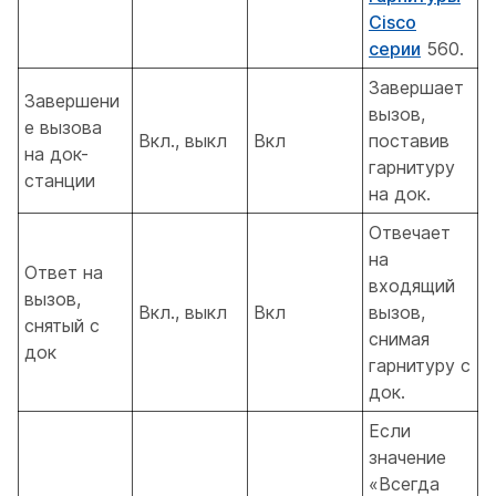
Cisco
серии
560.
Завершает
Завершени
вызов,
е вызова
Вкл., выкл
Вкл
поставив
на док-
гарнитуру
станции
на док.
Отвечает
на
Ответ на
входящий
вызов,
Вкл., выкл
Вкл
вызов,
снятый с
снимая
док
гарнитуру с
док.
Если
значение
«Всегда