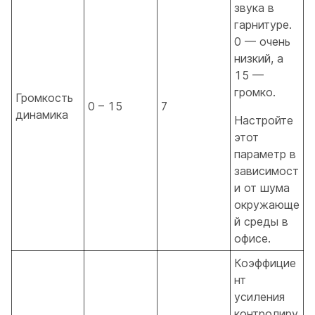
звука в
гарнитуре.
0 — очень
низкий, а
15 —
громко.
Громкость
0 – 15
7
динамика
Настройте
этот
параметр в
зависимост
и от шума
окружающе
й среды в
офисе.
Коэффицие
нт
усиления
контролиру