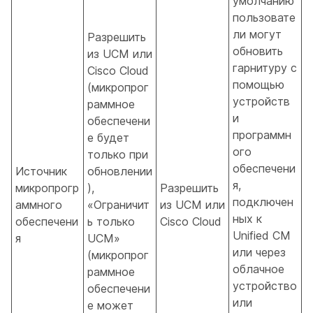
умолчанию
пользовате
ли могут
Разрешить
обновить
из UCM или
гарнитуру с
Cisco Cloud
помощью
(микропрог
устройств
раммное
и
обеспечени
программн
е будет
ого
только при
обеспечени
Источник
обновлении
я,
микропрогр
),
Разрешить
подключен
аммного
«Ограничит
из UCM или
ных к
обеспечени
ь только
Cisco Cloud
Unified CM
я
UCM»
или через
(микропрог
облачное
раммное
устройство
обеспечени
или
е может