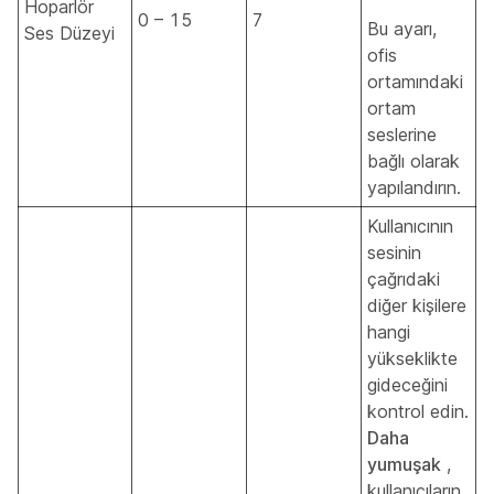
Hoparlör
0 – 15
7
Bu ayarı,
Ses Düzeyi
ofis
ortamındaki
ortam
seslerine
bağlı olarak
yapılandırın.
Kullanıcının
sesinin
çağrıdaki
diğer kişilere
hangi
yükseklikte
gideceğini
kontrol edin.
Daha
yumuşak
,
kullanıcıların