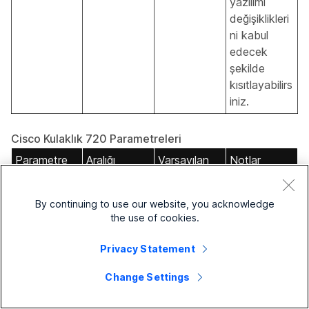
yazılımı
değişiklikleri
ni kabul
edecek
şekilde
kısıtlayabilirs
iniz.
Cisco Kulaklık 720 Parametreleri
Parametre
Aralığı
Varsayılan
Notlar
Kulaklığın
üretici
By continuing to use our website, you acknowledge
yazılımı
the use of cookies.
yükseltme
Privacy Statement
kaynağını
kontrol
Change Settings
eder.