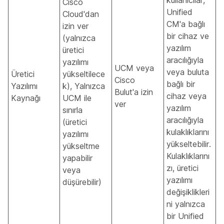
Cisco
Unified
Cloud'dan
CM'a bağlı
izin ver
bir cihaz ve
(yalnızca
yazılım
üretici
aracılığıyla
yazılımı
UCM veya
veya buluta
Üretici
yükseltilece
Cisco
bağlı bir
Yazılımı
k), Yalnızca
Bulut'a izin
cihaz veya
Kaynağı
UCM ile
ver
yazılım
sınırla
aracılığıyla
(üretici
kulaklıklarını
yazılımı
yükseltebilir.
yükseltme
Kulaklıklarını
yapabilir
zı, üretici
veya
yazılımı
düşürebilir)
değişiklikleri
ni yalnızca
bir Unified