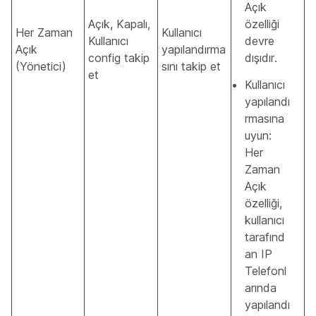
Açık
Açık, Kapalı,
özelliği
Her Zaman
Kullanıcı
Kullanıcı
devre
Açık
yapılandırma
config takip
dışıdır.
(Yönetici)
sını takip et
et
Kullanıcı
yapılandı
rmasına
uyun:
Her
Zaman
Açık
özelliği,
kullanıcı
tarafınd
an IP
Telefonl
arında
yapılandı