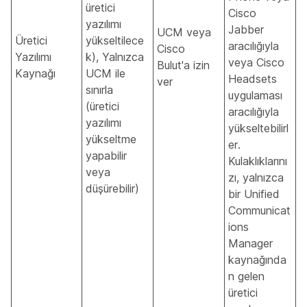
üretici
Cisco
yazılımı
Jabber
UCM veya
Üretici
yükseltilece
aracılığıyla
Cisco
Yazılımı
k), Yalnızca
veya Cisco
Bulut'a izin
Kaynağı
UCM ile
Headsets
ver
sınırla
uygulaması
(üretici
aracılığıyla
yazılımı
yükseltebilirl
yükseltme
er.
yapabilir
Kulaklıklarını
veya
zı, yalnızca
düşürebilir)
bir Unified
Communicat
ions
Manager
kaynağında
n gelen
üretici