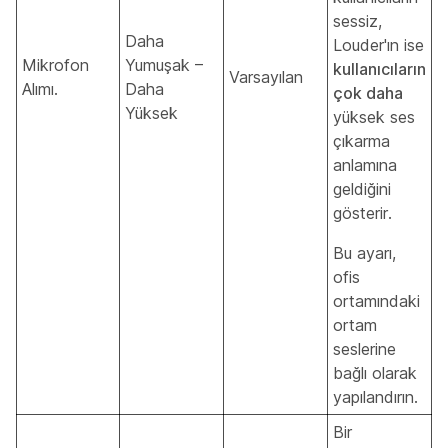
sessiz,
Daha
Louder'ın ise
Mikrofon
Yumuşak –
kullanıcıların
Varsayılan
Alımı.
Daha
çok daha
Yüksek
yüksek ses
çıkarma
anlamına
geldiğini
gösterir.
Bu ayarı,
ofis
ortamındaki
ortam
seslerine
bağlı olarak
yapılandırın.
Bir