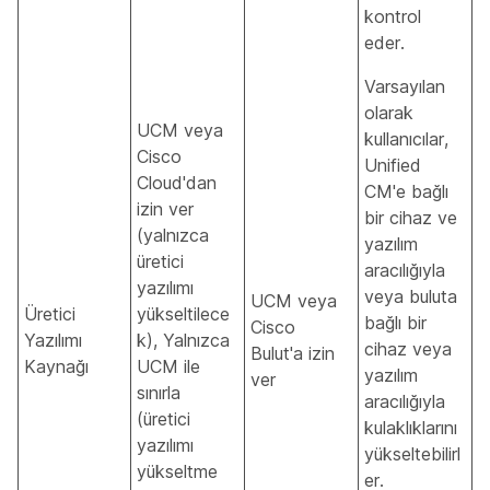
kontrol
eder.
Varsayılan
olarak
UCM veya
kullanıcılar,
Cisco
Unified
Cloud'dan
CM'e bağlı
izin ver
bir cihaz ve
(yalnızca
yazılım
üretici
aracılığıyla
yazılımı
veya buluta
UCM veya
Üretici
yükseltilece
bağlı bir
Cisco
Yazılımı
k), Yalnızca
cihaz veya
Bulut'a izin
Kaynağı
UCM ile
yazılım
ver
sınırla
aracılığıyla
(üretici
kulaklıklarını
yazılımı
yükseltebilirl
yükseltme
er.