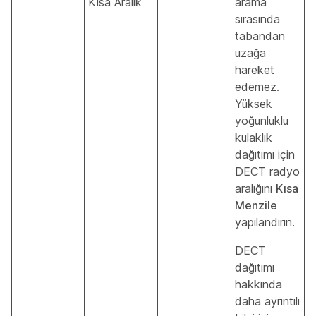
Kısa Aralık
arama
sırasında
tabandan
uzağa
hareket
edemez.
Yüksek
yoğunluklu
kulaklık
dağıtımı için
DECT radyo
aralığını
Kısa
Menzile
yapılandırın.
DECT
dağıtımı
hakkında
daha ayrıntılı