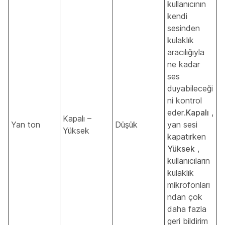
kullanıcının
kendi
sesinden
kulaklık
aracılığıyla
ne kadar
ses
duyabileceği
ni kontrol
eder.
Kapalı
,
Kapalı –
Yan ton
Düşük
yan sesi
Yüksek
kapatırken
Yüksek
,
kullanıcıların
kulaklık
mikrofonları
ndan çok
daha fazla
geri bildirim