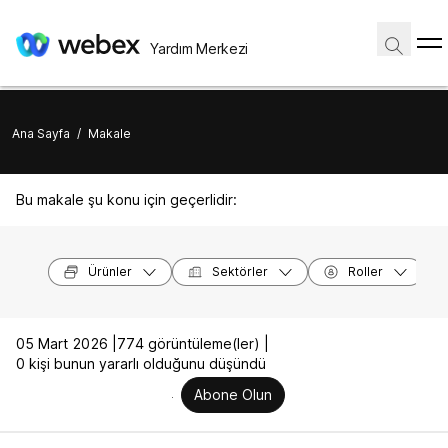
Yardım Merkezi
Ana Sayfa
/
Makale
Bu makale şu konu için geçerlidir:
Ürünler
Sektörler
Roller
05 Mart 2026 |
774 görüntüleme(ler) |
0 kişi bunun yararlı olduğunu düşündü
Abone Olun