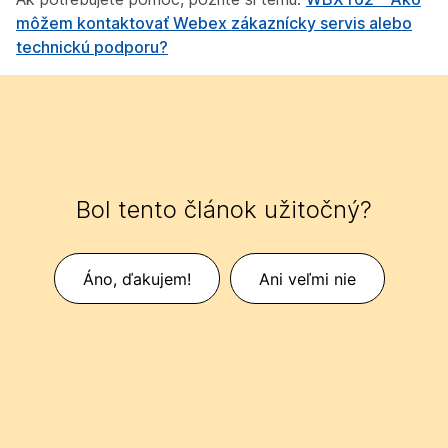
môžem kontaktovať Webex zákaznícky servis alebo
technickú podporu?
Bol tento článok užitočný?
Áno, ďakujem!
Ani veľmi nie