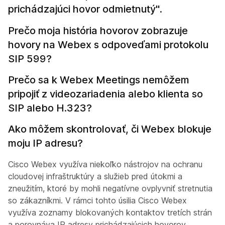
prichádzajúci hovor odmietnutý".
Prečo moja história hovorov zobrazuje
hovory na Webex s odpoveďami protokolu
SIP 599?
Prečo sa k Webex Meetings nemôžem
pripojiť z videozariadenia alebo klienta so
SIP alebo H.323?
Ako môžem skontrolovať, či Webex blokuje
moju IP adresu?
Cisco Webex využíva niekoľko nástrojov na ochranu
cloudovej infraštruktúry a služieb pred útokmi a
zneužitím, ktoré by mohli negatívne ovplyvniť stretnutia
so zákazníkmi. V rámci tohto úsilia Cisco Webex
využíva zoznamy blokovaných kontaktov tretích strán
a porovnáva IP adresy prichádzajúcich hovorov