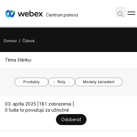
Centrum pomoci
Domov
/
Článok
Téma článku:
Produkty
Roly
Modely zariadení
03. apríla 2025 |
181 zobrazenia |
0 ľudia to považujú za užitočné
Odoberať