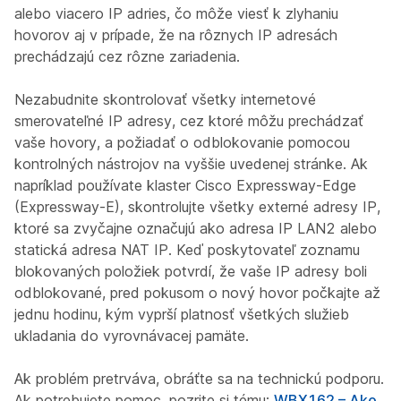
alebo viacero IP adries, čo môže viesť k zlyhaniu
hovorov aj v prípade, že na rôznych IP adresách
prechádzajú cez rôzne zariadenia.
Nezabudnite skontrolovať všetky internetové
smerovateľné IP adresy, cez ktoré môžu prechádzať
vaše hovory, a požiadať o odblokovanie pomocou
kontrolných nástrojov na vyššie uvedenej stránke. Ak
napríklad používate klaster Cisco Expressway-Edge
(Expressway-E), skontrolujte všetky externé adresy IP,
ktoré sa zvyčajne označujú ako adresa IP LAN2 alebo
statická adresa NAT IP. Keď poskytovateľ zoznamu
blokovaných položiek potvrdí, že vaše IP adresy boli
odblokované, pred pokusom o nový hovor počkajte až
jednu hodinu, kým vyprší platnosť všetkých služieb
ukladania do vyrovnávacej pamäte.
Ak problém pretrváva, obráťte sa na technickú podporu.
Ak potrebujete pomoc, pozrite si tému:
WBX162 – Ako