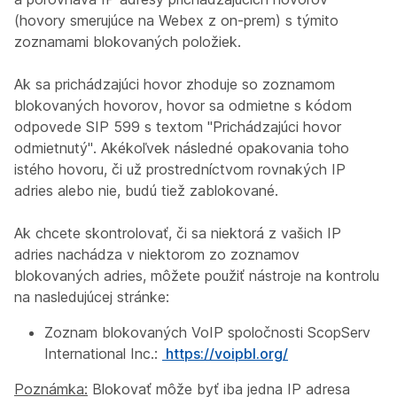
(hovory smerujúce na Webex z on-prem) s týmito
zoznamami blokovaných položiek.
Ak sa prichádzajúci hovor zhoduje so zoznamom
blokovaných hovorov, hovor sa odmietne s kódom
odpovede SIP 599 s textom "Prichádzajúci hovor
odmietnutý". Akékoľvek následné opakovania toho
istého hovoru, či už prostredníctvom rovnakých IP
adries alebo nie, budú tiež zablokované.
Ak chcete skontrolovať, či sa niektorá z vašich IP
adries nachádza v niektorom zo zoznamov
blokovaných adries, môžete použiť nástroje na kontrolu
na nasledujúcej stránke:
Zoznam blokovaných VoIP spoločnosti ScopServ
International Inc.:
https://voipbl.org/
Poznámka:
Blokovať môže byť iba jedna IP adresa