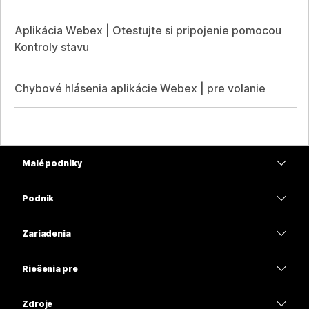
Aplikácia Webex | Otestujte si pripojenie pomocou
Kontroly stavu
Chybové hlásenia aplikácie Webex | pre volanie
Malé podniky
Ceny
Podnik
Aplikácia Webex
Webex Suite
Zariadenia
Meetings
Calling
Náhlavné súpravy
Calling
Riešenia pre
Meetings
Kamery
Vzdelávacie inštitúcie
Odosielanie správ
Odosielanie správ
Zdroje