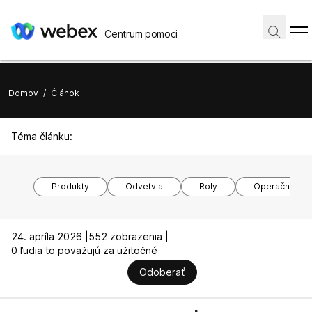
Centrum pomoci
Domov
/
Článok
Téma článku:
Produkty
Odvetvia
Roly
Operačné sy
24. apríla 2026 |
552 zobrazenia |
0 ľudia to považujú za užitočné
Odoberať