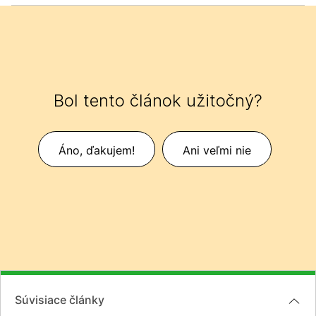
Bol tento článok užitočný?
Áno, ďakujem!
Ani veľmi nie
Súvisiace články