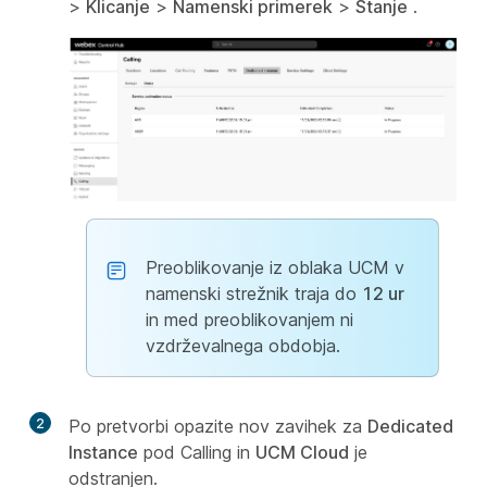
>
Klicanje
>
Namenski primerek
>
Stanje
.
Preoblikovanje iz oblaka UCM v
namenski strežnik traja do
12 ur
in med preoblikovanjem ni
vzdrževalnega obdobja.
2
Po pretvorbi opazite nov zavihek za
Dedicated
Instance
pod Calling in
UCM Cloud
je
odstranjen.