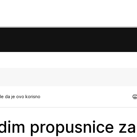
e da je ovo korisno
odim propusnice za