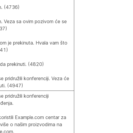
n. (4736)
n. Veza sa ovim pozivom će se
737)
om je prekinuta. Hvala vam što
641)
da prekinuti. (4820)
 pridružili konferenciji. Veza će
uti. (4947)
 pridružili konferenciji
đenja.
oristili Example.com centar za
 više o našim proizvodima na
e.com.