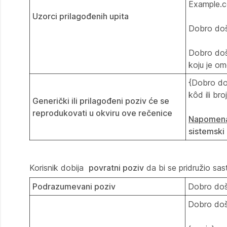
Example.
Uzorci prilagođenih upita
Dobro doš
Dobro doš
koju je o
{Dobro doš
kôd ili br
Generički ili prilagođeni poziv će se
reprodukovati u okviru ove rečenice
Napomen
sistemski 
Korisnik dobija
povratni poziv
da bi se pridružio sas
Podrazumevani poziv
Dobro doš
Dobro doš