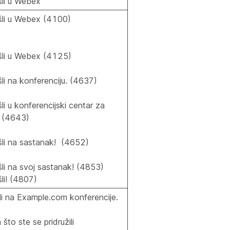
li u Webex
li u Webex (4100)
li u Webex (4125)
i na konferenciju. (4637)
i u konferencijski centar za
. (4643)
li na sastanak! (4652)
li na svoj sastanak! (4853)
li! (4807)
i na Example.com konferencije.
što ste se pridružili