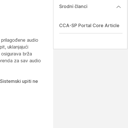
Srodni članci
CCA-SP Portal Core Article
i prilagođene audio
t, uklanjajući
 osigurava brža
 brenda za sav audio
Sistemski upiti ne