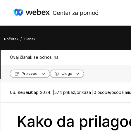
Centar za pomoć
Početak
/
Članak
Ovaj članak se odnosi na:
Proizvodi
Uloge
06. децембар 2024. |
574 prikaz/prikaza |
0 osobe/osoba misl
Kako da prilag