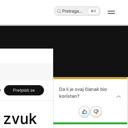
Pretraga
...
⌘K
Da li je ovaj članak bio
Pretplati se
koristan?
 zvuk