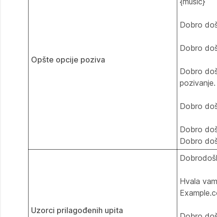
{music}
Dobro doš
Dobro došl
Opšte opcije poziva
Dobro došl
pozivanje
Dobro doš
Dobro doš
Dobro doš
Dobrodošl
Hvala vam 
Example.c
Uzorci prilagođenih upita
Dobro doš