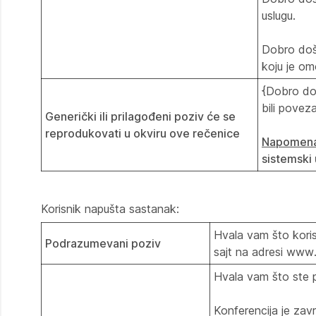
uslugu.
Dobro doš
koju je o
{Dobro doš
bili pove
Generički ili prilagođeni poziv će se
reprodukovati u okviru ove rečenice
Napomen
sistemski 
Korisnik napušta sastanak:
Hvala vam što kori
Podrazumevani poziv
sajt na adresi ww
Hvala vam što ste 
Konferencija je zav