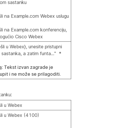
com sastanku
li na Example.com Webex uslugu
li na Example.com konferenciju,
mogućio Cisco Webex
li u Webex}, unesite pristupni
oj sastanka, a zatim funta..." *
a
: Tekst izvan zagrade je
upit i ne može se prilagoditi.
tanku:
li u Webex
li u Webex (4100)