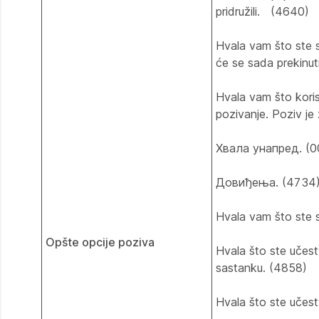
pridružili. (4640)
Hvala vam što ste s
će se sada prekinu
Hvala vam što koris
pozivanje. Poziv je
Хвала унапред. (0
Довиђења. (4734
Hvala vam što ste 
Opšte opcije poziva
Hvala što ste učes
sastanku. (4858)
Hvala što ste učes