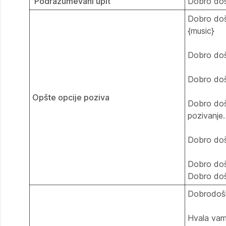
Podrazumevani upit
Dobro doš
Dobro doš
{music}
Dobro doš
Dobro došl
Opšte opcije poziva
Dobro došl
pozivanje
Dobro doš
Dobro doš
Dobro doš
Dobrodošl
Hvala vam 