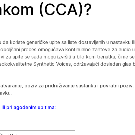
akom (CCA)?
da koriste generičke upite sa liste dostavljenih u nastavku il
 poboljšani proces omogućava kontinualne zahteve za audio upi
 za upite se sada mogu izvršiti u bilo kom trenutku, čime se
isokokvalitetne Synthetic Voices, održavajući dosledan glas
tvaranje, poziv za pridruživanje sastanku i povratni poziv. 
avku.
ili prilagođenim upitima: