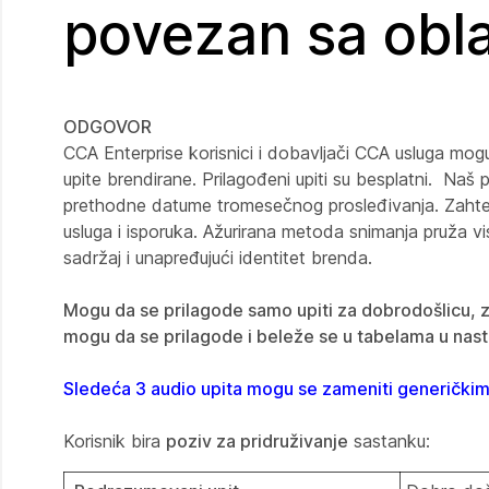
povezan sa obl
ODGOVOR
CCA Enterprise korisnici i dobavljači CCA usluga mogu 
upite brendirane. Prilagođeni upiti su besplatni. Naš
prethodne datume tromesečnog prosleđivanja. Zahtevi
usluga i isporuka. Ažurirana metoda snimanja pruža v
sadržaj i unapređujući identitet brenda.
Mogu da se prilagode samo upiti za dobrodošlicu, za
mogu da se prilagode i beleže se u tabelama u nast
Sledeća 3 audio upita mogu se zameniti generičkim 
Korisnik bira
poziv za pridruživanje
sastanku: