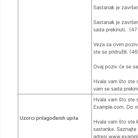
Sastanak je završe
Sastanak je završe
sada prekinuti. (4
Veza sa ovim poziv
ste se pridružili. (4
Ovaj poziv će se sa
Hvala vam što ste se
vam se sada prekin
Hvala vam što ste se
Example.com. Do vi
Uzorci prilagođenih upita
Hvala vam što ste k
sastanke. Saznajte
adresi www.exampl