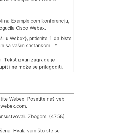
li na Example.com konferenciju,
mogućila Cisco Webex.
li u Webex}, pritisnite 1 da biste
zani sa vašim sastankom *
a
: Tekst izvan zagrade je
upit i ne može se prilagoditi.
stite Webex. Posetite naš veb
w.webex.com.
prisustvovali. Zbogom. (4758)
ršena. Hvala vam što ste se