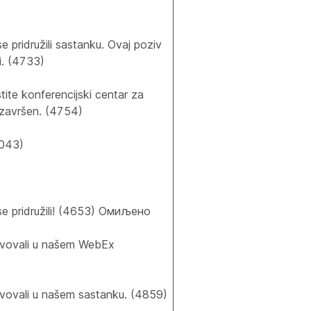
e pridružili sastanku. Ovaj poziv
ti. (4733)
tite konferencijski centar za
 završen. (4754)
043)
)
se pridružili! (4653) Омиљено
tvovali u našem WebEx
tvovali u našem sastanku. (4859)