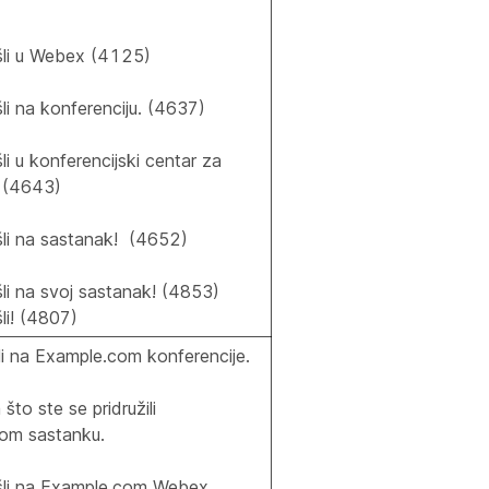
li u Webex (4125)
i na konferenciju. (4637)
i u konferencijski centar za
. (4643)
li na sastanak! (4652)
li na svoj sastanak! (4853)
li! (4807)
i na Example.com konferencije.
što ste se pridružili
om sastanku.
li na Example.com Webex