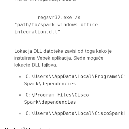
        regsvr32.exe /s 
"path/to/spark-windows-office-
integration.dll" 

Lokacija DLL datoteke zavisi od toga kako je
instalirana Vebek aplikacija. Slede moguće
lokacije DLL fajlova.
C:\Users\
\AppData\Local\Programs\Ci
Spark\dependencies
C:\Program Files\Cisco
Spark\dependencies
C:\Users\
\AppData\Local\CiscoSparkL