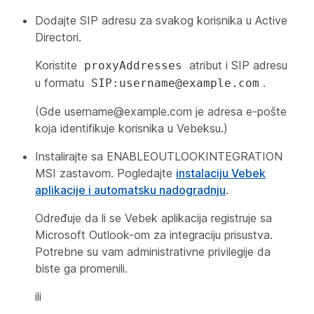
Dodajte SIP adresu za svakog korisnika u Active
Directori.
Koristite
atribut i SIP adresu
proxyAddresses
u formatu
.
SIP:username@example.com
(Gde
username@example.com
je adresa e-pošte
koja identifikuje korisnika u Vebeksu.)
Instalirajte sa ENABLEOUTLOOKINTEGRATION
MSI zastavom. Pogledajte
instalaciju Vebek
aplikacije i automatsku nadogradnju
.
Određuje da li se Vebek aplikacija registruje sa
Microsoft Outlook-om za integraciju prisustva.
Potrebne su vam administrativne privilegije da
biste ga promenili.
ili