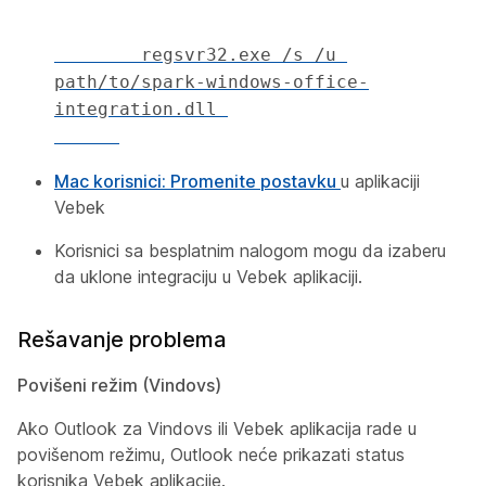
        regsvr32.exe /s /u 
path/to/spark-windows-office-
integration.dll 

Mac korisnici:
Promenite postavku
u aplikaciji
Vebek
Korisnici sa besplatnim nalogom mogu da izaberu
da uklone integraciju u Vebek aplikaciji.
Rešavanje problema
Povišeni režim (Vindovs)
Ako Outlook za Vindovs ili Vebek aplikacija rade u
povišenom režimu, Outlook neće prikazati status
korisnika Vebek aplikacije.