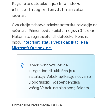
Registrujte datoteku
spark-windows-
na svakom
office-integration.dll
računaru.
Ova akcija zahteva administratorske privilegije na
računaru. Primeri ovde koriste
.
regsvr32.exe
Nakon što registrujete .dll datoteku, korisnici
mogu
integrisati status Vebek aplikacije sa
Microsoft Outlook-om
.
spark-windows-office-
integration.dll
uključen je u
instalaciju Vebek aplikacije i čuva se
u podfascikli
\dependencies\
vašeg Vebek instalacionog foldera.
Primer tihe registracije DLL-a: