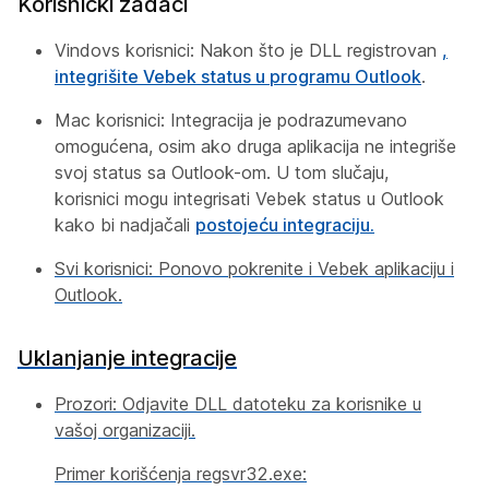
Korisnički zadaci
Vindovs korisnici: Nakon što je DLL registrovan
,
integrišite Vebek status u programu Outlook
.
Mac korisnici: Integracija je podrazumevano
omogućena, osim ako druga aplikacija ne integriše
svoj status sa Outlook-om. U tom slučaju,
korisnici mogu integrisati Vebek status u Outlook
kako bi nadjačali
postojeću integraciju.
Svi korisnici: Ponovo pokrenite i Vebek aplikaciju i
Outlook.
Uklanjanje integracije
Prozori: Odjavite DLL datoteku za korisnike u
vašoj organizaciji.
Primer korišćenja regsvr32.exe: