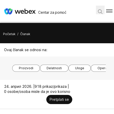
Centar za pomoć
Početak
/
Članak
Ovaj članak se odnosi na:
Proizvodi
Delatnosti
Uloge
Operativni
24. април 2026. |
918 prikaz/prikaza |
0 osobe/osoba misle da je ovo korisno
Pretplati se