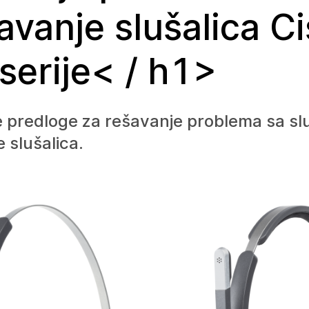
avanje slušalica C
serije< / h1>
e predloge za rešavanje problema sa sl
 slušalica.