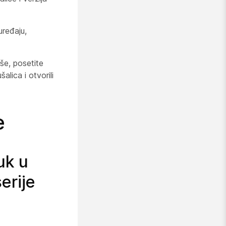
uređaju,
še, posetite
alica i otvorili
e
uk u
erije