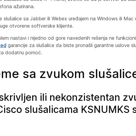
efona ažurirana.
te slušalice sa Jabber ili Webex uređajem na Windows ili Mac 
ruge otvorene softverske klijente.
lem nastavi i nijedno od gore navedenih rešenja ne funkcioni
led
garancije za slušalice da biste pronašli garantne uslove sluš
 za dodatnu pomoć.
eme sa zvukom slušalic
skrivljen ili nekonzistentan zv
isco slušalicama KSNUMKS s