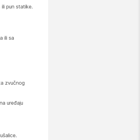
li pun statike.
 ili sa
eta zvučnog
 na uređaju
ušalice.