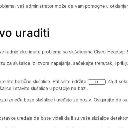
blema, vaš administrator može da vam pomogne u otklanjan
vo uraditi
ve radnje ako imate problema sa slušalicama Cisco Headset 
azu za slušalice iz izvora napajanja, sačekajte trenutak, i prikl
nite bežične slušalice. Pritisnite i držite
Za 4 sek
ušalice i stavite slušalice u postolje na bazi.
ezu između baze slušalice i uređaja za poziv. Osigurajte da su
ostavke uređaja da biste videli da li su vaše slušalice detekt