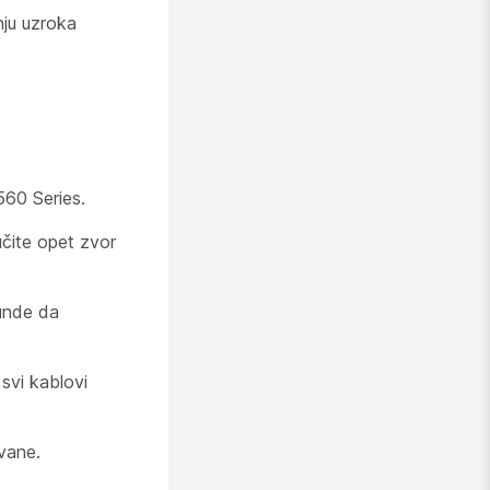
ju uzroka
560 Series.
jučite opet zvor
unde da
 svi kablovi
ovane.