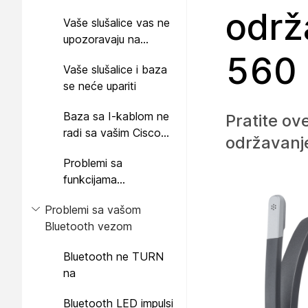
Cisco slušalicama 560
održ
Vaše slušalice vas ne
serije
upozoravaju na
dolazne pozive na
560 
Vaše slušalice i baza
Cisco IP Phone
se neće upariti
Baza sa I-kablom ne
Pratite ov
radi sa vašim Cisco
održavanje
slušalicama 560 serije
Problemi sa
funkcijama
konferencije na vašem
Problemi sa vašom
Cisco slušalicama
Bluetooth vezom
KSNUMKS serije
Bluetooth ne TURN
na
Bluetooth LED impulsi