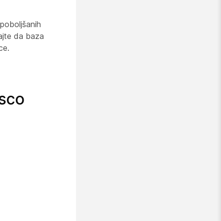
 poboljšanih
rajte da baza
ce.
isco