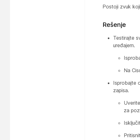
Postoji zvuk koj
Rešenje
Testirajte s
uređajem.
Isproba
Na Cisc
Isprobajte 
zapisa.
Uverite
za poz
Isključi
Pritisn