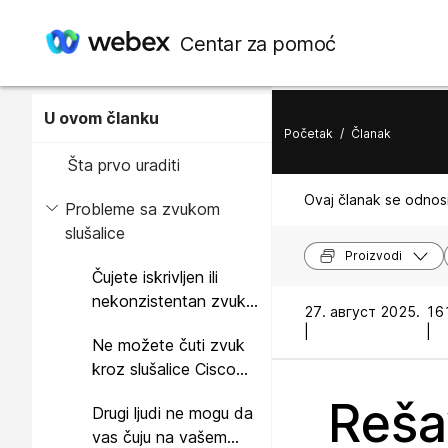
Centar za pomoć
U ovom članku
Početak
/
Članak
Šta prvo uraditi
Ovaj članak se odnosi
Probleme sa zvukom
slušalice
Proizvodi
Čujete iskrivljen ili
nekonzistentan zvuk u
27. август 2025.
161
vašem Cisco
|
|
Ne možete čuti zvuk
slušalicama
kroz slušalice Cisco
KSNUMKS serije
serije 560
Reša
Drugi ljudi ne mogu da
vas čuju na vašem