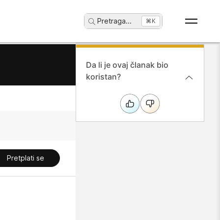
Pretraga
...
⌘K
Da li je ovaj članak bio
koristan?
Pretplati se