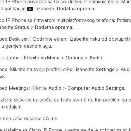
co IP Phone povezan sa Cisco Unified Communications Man
ite
aplikacije
i izaberite
Dodatna oprema
.
co IP Phone sa firmverom multiplatformskog telefona: Pritisn
aberite
Status
>
Dodatna oprema
.
x Desk seriji: Dodirnite ekran i izaberite neku od dostupnih
a u gornjem desnom uglu.
co Jabber: Kliknite
na Menu
>
Options
>
Audio
.
x: Kliknite na svoju profilnu sliku i izaberite
Settings
>
Audi
ce
.
ex Meetings: Kliknite
Audio
>
Computer Audio Settings
.
azličite slušalice uz uređaj da biste utvrdili da li je problem s
li uređajem.
 li su vaše slušalice ažurne.
e slušalice sa Cisco IP Phone, uverite se da je softver za sluša