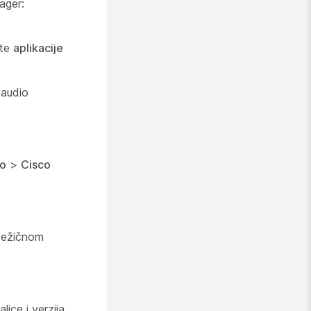
ager:
ite
aplikacije
 audio
o
>
Cisco
a bežičnom
lice i verzija