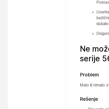
Postavi
Uverite
bežični
slušali
Osigura
Ne može
serije 
Problem
Malo ili nimalo 
Rešenje