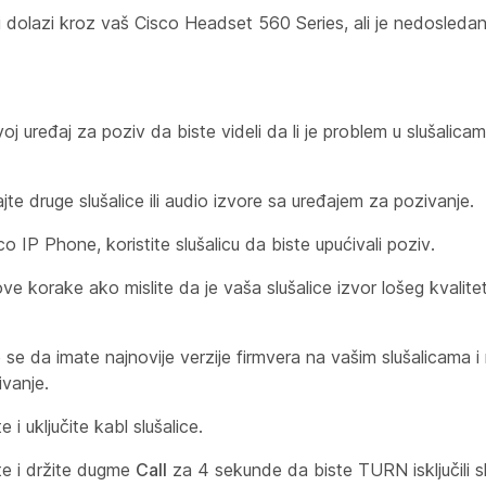
i dolazi kroz vaš Cisco Headset 560 Series, ali je nedosledan i
voj uređaj za poziv da biste videli da li je problem u slušalicama
jte druge slušalice ili audio izvore sa uređajem za pozivanje.
o IP Phone, koristite slušalicu da biste upućivali poziv.
ove korake ako mislite da je vaša slušalice izvor lošeg kvalit
 se da imate najnovije verzije firmvera na vašim slušalicama i
ivanje.
te i uključite kabl slušalice.
ite i držite dugme
Call
za 4 sekunde da biste TURN isključili sl