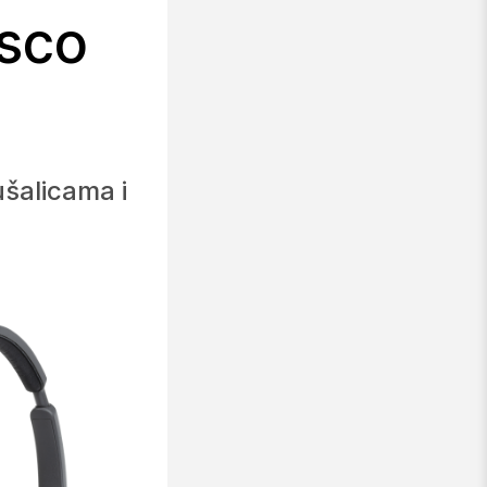
isco
ušalicama i