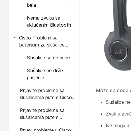
bela
Nema zvuka sa
uključenim Bluetooth
Cisco Problemi sa
baterijom za slušalice
serije 560
Slušalice se ne pune
Slušalice ne drže
punjenje
Prijavite probleme sa
Može da dođe d
slušalicama putem Cisco
Slušalice n
IP Phone
Prijavite probleme sa
Zvuk u zvučn
slušalicama putem
multiplatformskog
Ne mogu da 
Prijavi probleme u Cisco