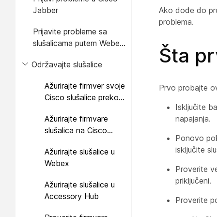
telefona
Jabber
Ako dođe do pro
problema.
Prijavite probleme sa
slušalicama putem Webex
Šta pr
Desk serije
Održavajte slušalice
Ažurirajte firmver svoje
Prvo probajte o
Cisco slušalice preko
Isključite b
Cisco IP telefona
Ažurirajte firmvare
napajanja.
slušalica na Cisco
Ponovo pokre
Jabber
isključite sl
Ažurirajte slušalice u
Webex
Proverite v
priključeni.
Ažurirajte slušalice u
Accessory Hub
Proverite p