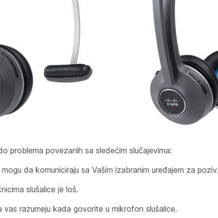
o problema povezanih sa sledećim slučajevima:
e mogu da komuniciraju sa Vašim izabranim uređajem za poziv
icima slušalice je loš.
vas razumeju kada govorite u mikrofon slušalice.