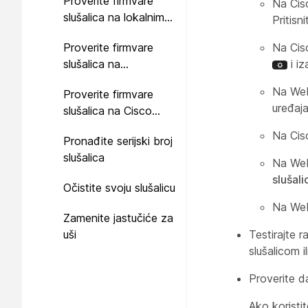
Proverite firmvare
Na Cis
slušalica na lokalnim
Pritisn
telefonima
Proverite firmvare
Na Cis
slušalica na
i iz
multiplatformskim
Na Webe
Proverite firmvare
telefonima
uređaj
slušalica na Cisco
Jabber
Na Cis
Pronađite serijski broj
slušalica
Na Webe
slušali
Očistite svoju slušalicu
Na Web
Zamenite jastučiće za
uši
Testirajte r
slušalicom i
Proverite da
Ako koristit