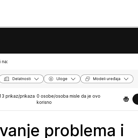
 na:
Delatnosti
Uloge
Modeli uređaja
3 prikaz/prikaza
0 osobe/osoba misle da je ovo
korisno
vanje problema i