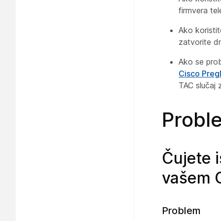
firmvera tel
Ako koristi
zatvorite d
Ako se prob
Cisco Preg
TAC slučaj
Probl
Čujete i
vašem C
Problem