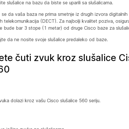
te slušalice na bazu da biste se uparili sa slušalicama.
 se da vaša baza ne prima smetnje iz drugih izvora digitalnih
h telekomunikacija (DECT). Za najbolji kvalitet poziva, osigu
ce bude bar 3 stope (1 metar) od druge Cisco baze za slušali
jte da ne nosite svoje slušalice predaleko od baze.
te čuti zvuk kroz slušalice C
560
zvuka dolazi kroz vašu Cisco slušalice 560 seriju.