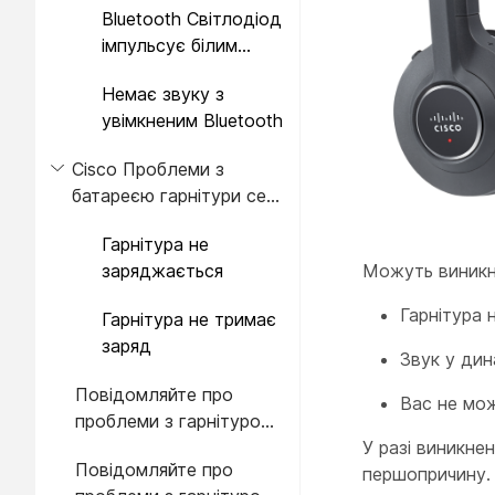
Bluetooth Світлодіод
імпульсує білим
кольором
Немає звуку з
увімкненим Bluetooth
Cisco Проблеми з
батареєю гарнітури серії
560
Гарнітура не
заряджається
Можуть виникну
Гарнітура 
Гарнітура не тримає
заряд
Звук у дин
Повідомляйте про
Вас не мож
проблеми з гарнітурою
через свій Cisco IP
У разі виникне
Повідомляйте про
Phone
першопричину.