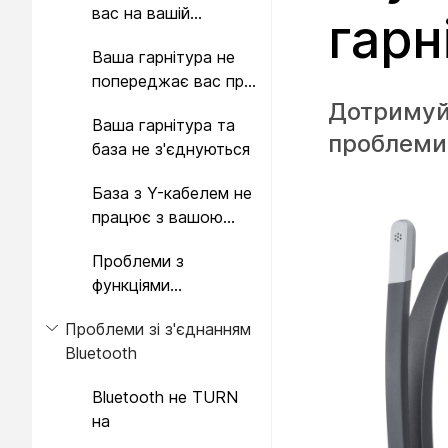
вас на вашій
гарн
гарнітурі Cisco серії
Ваша гарнітура не
560
попереджає вас про
вхідні дзвінки на
Дотримуйт
Ваша гарнітура та
Cisco IP Phone
проблеми 
база не з'єднуються
База з Y-кабелем не
працює з вашою
гарнітурою Cisco
Проблеми з
серії 560
функціями
конференції на вашій
Проблеми зі з'єднанням
гарнітурі Cisco серії
Bluetooth
560
Bluetooth не TURN
на