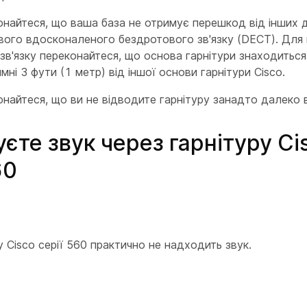
найтеся, що ваша база не отримує перешкод від інших
ого вдосконаленого бездротового зв'язку (DECT). Для
 зв'язку переконайтеся, що основа гарнітури знаходиться
мні 3 фути (1 метр) від іншої основи гарнітури Cisco.
найтеся, що ви не відводите гарнітуру занадто далеко в
уєте звук через гарнітуру Ci
60
у Cisco серії 560 практично не надходить звук.