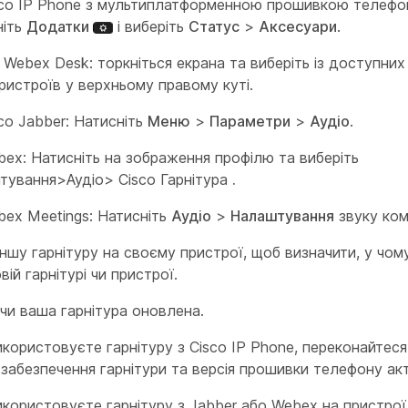
sco IP Phone з мультиплатформенною прошивкою телефо
ніть
Додатки
і виберіть
Статус
>
Аксесуари
.
ї Webex Desk: торкніться екрана та виберіть із доступних
ристроїв у верхньому правому куті.
co Jabber: Натисніть
Меню
>
Параметри
>
Аудіо
.
ex: Натисніть на зображення профілю та виберіть
тування>Аудіо>
Cisco Гарнітура
.
ex Meetings: Натисніть
Аудіо
>
Налаштування
звуку ком
іншу гарнітуру на своєму пристрої, щоб визначити, у чом
ій гарнітурі чи пристрої.
 чи ваша гарнітура оновлена.
користовуєте гарнітуру з Cisco IP Phone, переконайтеся
забезпечення гарнітури та версія прошивки телефону акт
користовуєте гарнітуру з Jabber або Webex на пристро