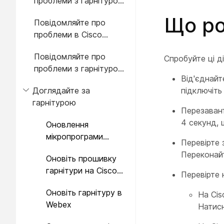
проблеми з гарнітурою
через
Що ро
Повідомляйте про
мультиплатформенний
проблеми в Cisco
телефон
Jabber
Повідомляйте про
Спробуйте ці д
проблеми з гарнітурою
Від'єднайт
через свою серію
Доглядайте за
підключіт
Webex Desk
гарнітурою
Перезавант
4 секунд, 
Оновлення
мікропрограми
Перевірте 
гарнітури Cisco за
Переконайт
Оновіть прошивку
допомогою IP-
гарнітури на Cisco
телефона Cisco
Перевірте 
Jabber
Оновіть гарнітуру в
На Cis
Webex
Натис