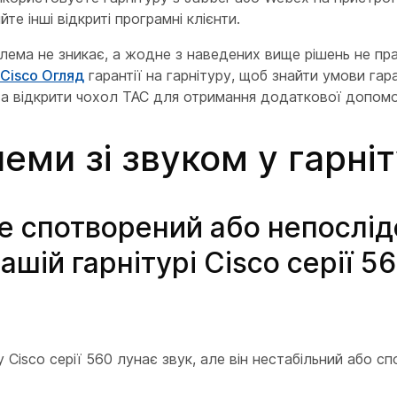
те інші відкриті програмні клієнти.
ема не зникає, а жодне з наведених вище рішень не пр
Cisco Огляд
гарантії на гарнітуру, щоб знайти умови гар
та відкрити чохол TAC для отримання додаткової допомо
еми зі звуком у гарніт
те спотворений або непослі
вашій гарнітурі Cisco серії 5
у Cisco серії 560 лунає звук, але він нестабільний або с