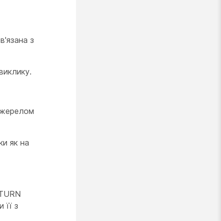
в'язана з
виклику.
 джерелом
ки як на
 TURN
 її з