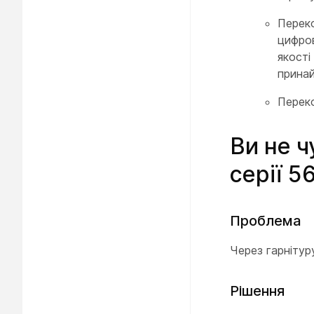
Переко
цифров
якості
принай
Переко
Ви не ч
серії 5
Проблема
Через гарнітур
Рішення