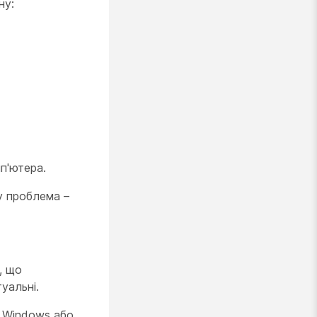
ну:
п'ютера.
у проблема –
, що
уальні.
ї Windows або