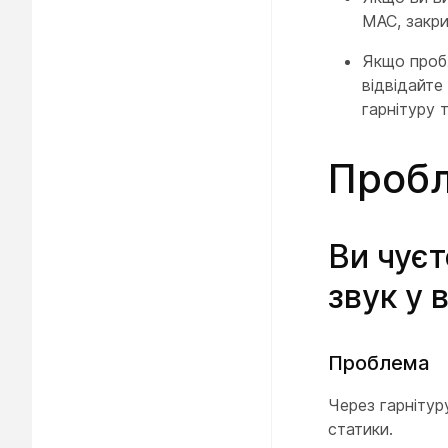
MAC, закрий
Якщо пробл
відвідайте
гарнітуру 
Пробл
Ви чує
звук у 
Проблема
Через гарнітур
статики.