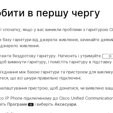
бити в першу чергу
ії спочатку, якщо у вас виникли проблеми з гарнітурою Ci
е базу гарнітури від джерела живлення, зачекайте деякий
ь джерело живлення.
ажте бездротову гарнітуру. Натисніть і утримуйте
щоб вимкнути гарнітуру, і помістіть гарнітуру в підставку 
з'єднання між базою гарнітури та пристроєм для виклику
еся, що всі шнури правильно підключені.
налаштування пристрою, щоб дізнатися, чи виявлено ваш
co IP Phone підключеному до Cisco Unified Communicatio
ніть
Програми
і виберіть
Аксесуари
.