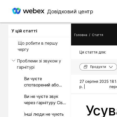
Довідковий центр
У цій статті
Головна
/
Стаття
Що робити в першу
чергу
Ця стаття для:
Проблеми зі звуком у
гарнітурі
Продукти
Ви чуєте
27 серпня 2025
181
спотворений або
р. |
пере
непослідовний звук
Ви не чуєте звук
у вашій гарнітурі
через гарнітуру Cisco
Cisco серії 560
Усув
серії 560
Інші люди не чують