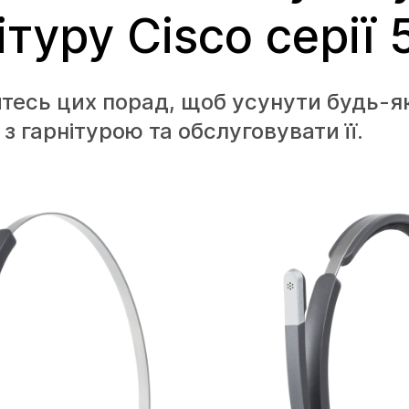
ітуру Cisco серії
есь цих порад, щоб усунути будь-як
з гарнітурою та обслуговувати її.