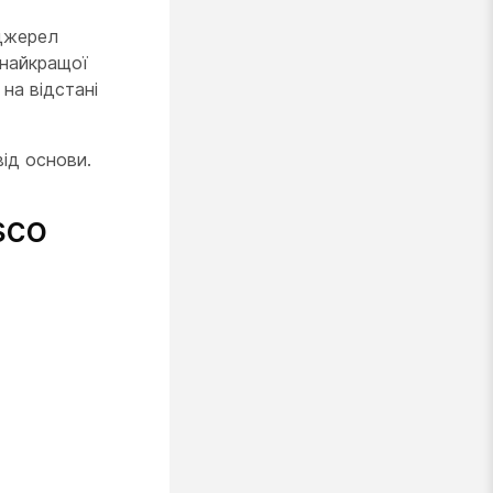
 джерел
 найкращої
 на відстані
ід основи.
sco