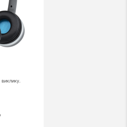
 виклику.
ю