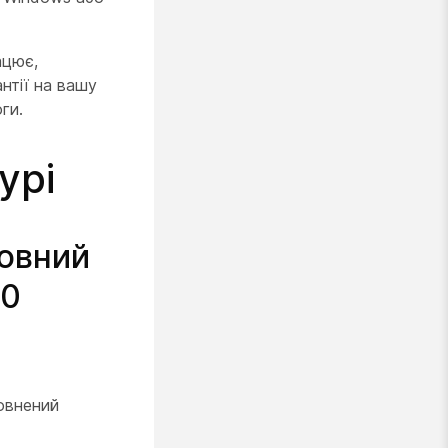
ацює,
антії на вашу
ги.
урі
довний
60
повнений