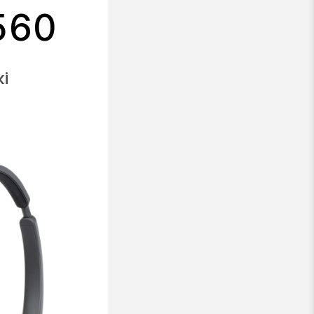
 560
і