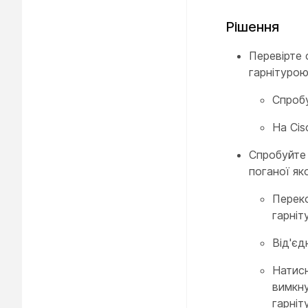
Рішення
Перевірте 
гарнітурою
Спробу
На Cis
Спробуйте 
поганої яко
Переко
гарніт
Від'єд
Натисн
вимкну
гарніт