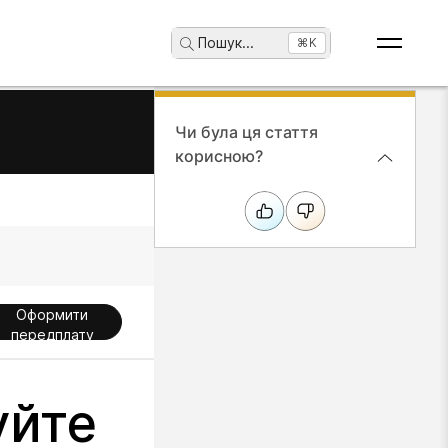
Пошук
...
⌘K
Чи була ця стаття
корисною?
Оформити
передплату
уйте