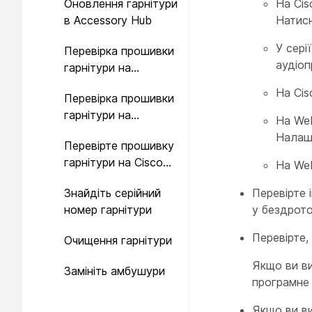
Оновлення гарнітури
На Ci
в Accessory Hub
Натис
У сері
Перевірка прошивки
аудіоп
гарнітури на
локальних
На Cis
Перевірка прошивки
телефонах
гарнітури на
На Web
багатоплатформних
Налаш
Перевірте прошивку
телефонах
гарнітури на Cisco
На Web
Jabber
Знайдіть серійний
Перевірте 
номер гарнітури
у бездротов
Перевірте,
Очищення гарнітури
Якщо ви ви
Замініть амбушури
програмне 
Якщо ви ви