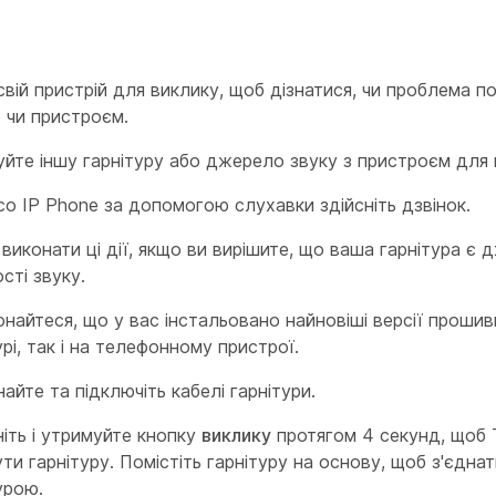
свій пристрій для виклику, щоб дізнатися, чи проблема по
 чи пристроєм.
йте іншу гарнітуру або джерело звуку з пристроєм для 
co IP Phone за допомогою слухавки здійсніть дзвінок.
виконати ці дії, якщо ви вирішите, що ваша гарнітура є
сті звуку.
найтеся, що у вас інстальовано найновіші версії прошив
урі, так і на телефонному пристрої.
найте та підключіть кабелі гарнітури.
іть і утримуйте кнопку
виклику
протягом 4 секунд, щоб
ти гарнітуру. Помістіть гарнітуру на основу, щоб з'єднати
урою.