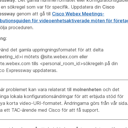
en sökregel som var för specifik. Uppdatera din
Cisco
essway
genom att gå till
Cisco Webex Meetings-
ributionsguiden för videoenhetsaktiverade möten för företa
ölja proceduren.
ing:
änd det gamla uppringningsformatet för att delta
eting_id>i mötets @site.webex.com eller
te.webex.com tills <personal_room_id>sökregeln på din
sco Expressway
uppdateras.
är problemet kan vara relaterat till
molnenheten
och det
 inga lokala konfigurationsändringar för att erbjuda stöd för
ya korta video-URI-formatet. Ändringarna görs från vår sida
 ett TAC-ärende med Cisco för att få support.