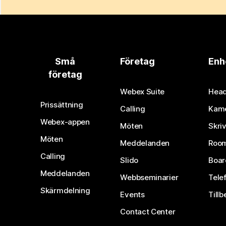
Små
Företag
Enh
företag
Webex Suite
Head
Prissättning
Calling
Kam
Webex-appen
Möten
Skri
Möten
Meddelanden
Room
Calling
Slido
Boar
Meddelanden
Webbseminarier
Tele
Skärmdelning
Events
Tillb
Contact Center