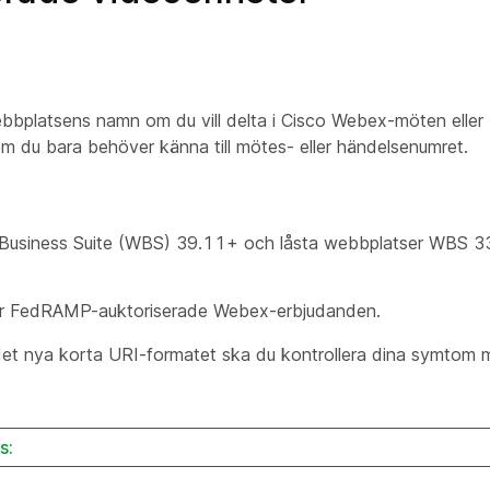
platsens namn om du vill delta i Cisco Webex-möten eller -
 du bara behöver känna till mötes- eller händelsenumret.
x Business Suite (WBS) 39.11+ och låsta webbplatser WBS 
g för FedRAMP-auktoriserade Webex-erbjudanden.
det nya korta URI-formatet ska du kontrollera dina symtom 
s: