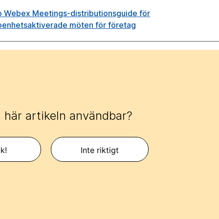
o Webex Meetings-distributionsguide för
oenhetsaktiverade möten för företag
 här artikeln användbar?
k!
Inte riktigt