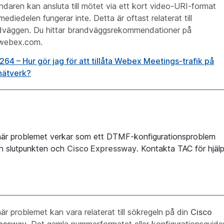
daren kan ansluta till mötet via ett kort video-URI-format
ediedelen fungerar inte. Detta är oftast relaterat till
dväggen. Du hittar brandväggsrekommendationer på
.webex.com.
4 – Hur gör jag för att tillåta Webex Meetings-trafik på
nätverk?
här problemet verkar som ett DTMF-konfigurationsproblem
an slutpunkten och
Cisco
Expressway
. Kontakta TAC för hjälp
är problemet kan vara relaterat till sökregeln på din
Cisco
essway
. Det gamla nummerformatet eller konfigurationsguide