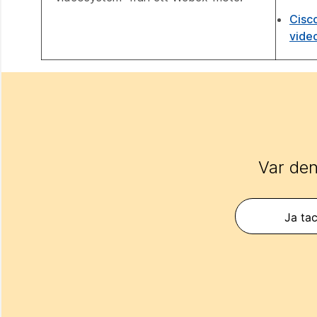
Cisc
vide
Var den
Ja tac