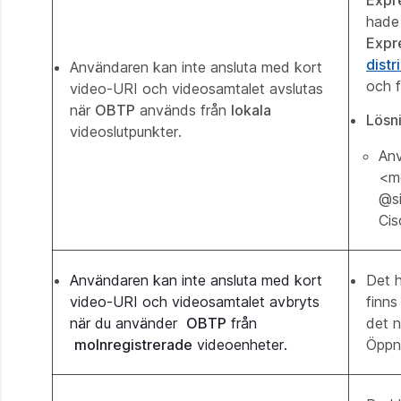
hade 
Expr
dist
Användaren kan inte ansluta med kort
och f
video-URI och videosamtalet avslutas
när
OBTP
används från
lokala
Lösn
videoslutpunkter.
Anv
<me
@si
Ci
Användaren kan inte ansluta med kort
Det h
video-URI och videosamtalet avbryts
finns
när du använder
OBTP
från
det n
molnregistrerade
videoenheter.
Öppna