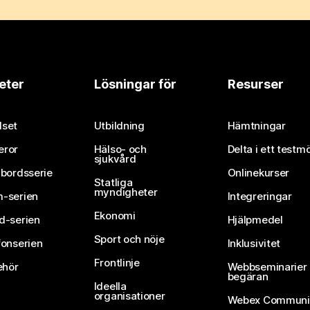
eter
Lösningar för
Resurser
set
Utbildning
Hämtningar
eror
Hälso- och
Delta i ett testm
sjukvård
vbordsserie
Onlinekurser
Statliga
myndigheter
-serien
Integreringar
Ekonomi
d-serien
Hjälpmedel
Sport och nöje
fonserien
Inklusivitet
Frontlinje
ehör
Webbseminarier 
begäran
Ideella
organisationer
Webex Communi