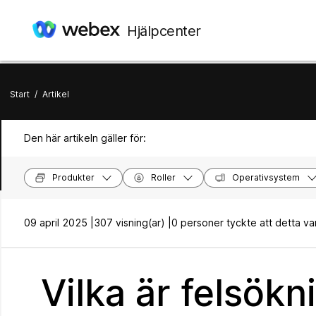
Hjälpcenter
Start
/
Artikel
Den här artikeln gäller för:
Produkter
Roller
Operativsystem
09 april 2025 |
307 visning(ar) |
0 personer tyckte att detta var 
Vilka är felsökn