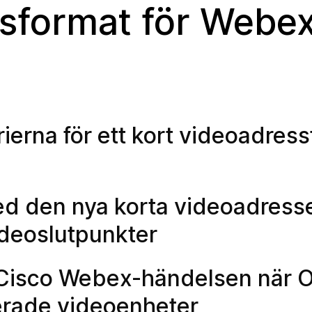
ssformat för Webe
ierna för ett kort videoadress
med den nya korta videoadress
deoslutpunkter
ill Cisco Webex-händelsen när
erade videoenheter