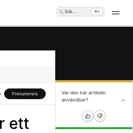
Sök
...
⌘K
Var den här artikeln
Prenumerera
användbar?
r ett