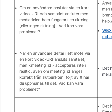
Använ
Om en användare ansluter via en kort
men m
video-URI och samtalet ansluter men
bran
mediedelen bara fungerar i en riktning
help
[eller ingen riktning]. Vad kan vara
WBX26
problemet?
mitt 
När en användare deltar i ett möte via
en kort video-URI ansluts samtalet,
men <meeting_id> accepteras inte i
Det 
realtid, även om meeting_id anges
mell
korrekt från slutpunkten, följt av # när
du uppmanas till det. Vad kan vara
problemet?
Det h
Expr