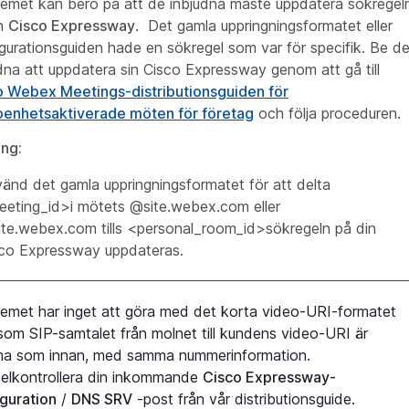
emet kan bero på att de inbjudna måste uppdatera sökregel
in
Cisco Expressway
. Det gamla uppringningsformatet eller
gurationsguiden hade en sökregel som var för specifik. Be d
dna att uppdatera sin Cisco Expressway genom att gå till
o Webex Meetings-distributionsguiden för
oenhetsaktiverade möten för företag
och följa proceduren.
ing:
änd det gamla uppringningsformatet för att delta
eting_id>i mötets @site.webex.com eller
te.webex.com tills <personal_room_id>sökregeln på din
co Expressway uppdateras.
emet har inget att göra med det korta video-URI-formatet
som SIP-samtalet från molnet till kundens video-URI är
a som innan, med samma nummerinformation.
elkontrollera din inkommande
Cisco Expressway-
guration
/
DNS SRV
-post från vår distributionsguide.