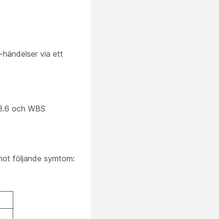
händelser via ett
33.6 och WBS
mot följande symtom: