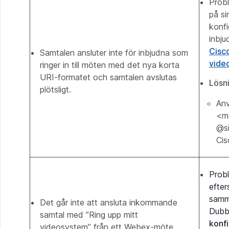
Probl
på s
konfi
inbju
Cisc
Samtalen ansluter inte för inbjudna som
vide
ringer in till möten med det nya korta
URI-formatet och samtalen avslutas
Lösn
plötsligt.
Anv
<me
@si
Cis
Probl
efter
samm
Det går inte att ansluta inkommande
Dubb
samtal med ”Ring upp mitt
konfi
videosystem” från ett Webex-möte.