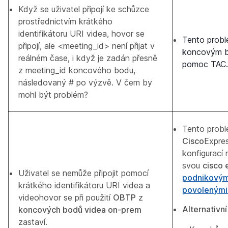
Když se uživatel připojí ke schůzce
prostřednictvím krátkého
identifikátoru URI videa, hovor se
Tento probl
připojí, ale <meeting_id> není přijat v
koncovým b
reálném čase, i když je zadán přesně
pomoc TAC.
z meeting_id koncového bodu,
následovaný # po výzvě. V čem by
mohl být problém?
Tento probl
Cisco
Expre
konfigurací 
svou
cisco
Uživatel se nemůže připojit pomocí
podnikovým
krátkého identifikátoru URI videa a
povolenými
videohovor se při použití
OBTP
z
Alternativní
koncových bodů videa on-prem
zastaví.