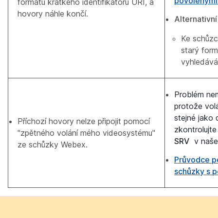
povolenými
formátu krátkého identifikátoru URI, a
hovory náhle končí.
Alternativní
Ke schůzc
starý for
vyhledáván
Problém nem
protože volá
stejné jako 
Příchozí hovory nelze připojit pomocí
zkontrolujt
"zpětného volání mého videosystému"
SRV
v našem
ze schůzky Webex.
Průvodce p
schůzky s p