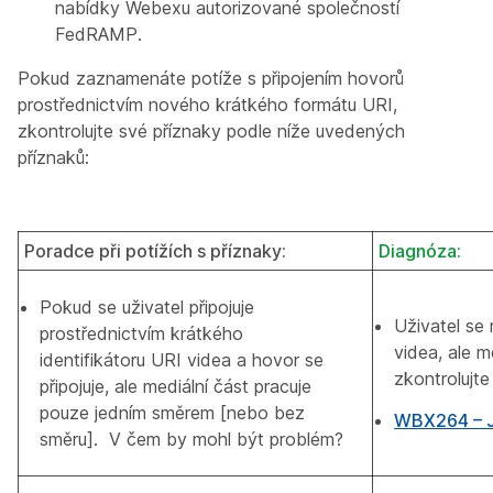
nabídky Webexu autorizované společností
FedRAMP.
Pokud zaznamenáte potíže s připojením hovorů
prostřednictvím nového krátkého formátu URI,
zkontrolujte své příznaky podle níže uvedených
příznaků:
Poradce při potížích s příznaky:
Diagnóza:
Pokud se uživatel připojuje
Uživatel se
prostřednictvím krátkého
videa, ale m
identifikátoru URI videa a hovor se
zkontrolujt
připojuje, ale mediální část pracuje
pouze jedním směrem [nebo bez
WBX264 – J
směru]. V čem by mohl být problém?