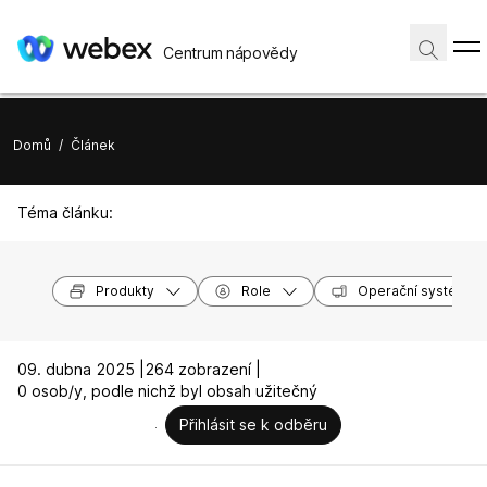
Centrum nápovědy
Domů
/
Článek
Téma článku:
Produkty
Role
Operační systémy
09. dubna 2025 |
264 zobrazení |
0 osob/y, podle nichž byl obsah užitečný
Přihlásit se k odběru