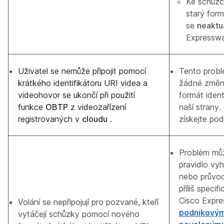
Ke schůzc
starý for
se
neaktua
Expressw
Uživatel se nemůže připojit pomocí
Tento prob
krátkého identifikátoru URI videa a
žádné změny
videohovor se ukončí při použití
formát iden
funkce
OBTP
z videozařízení
naší strany
registrovaných v
cloudu
.
získejte pod
Problém můž
pravidlo vy
nebo průvod
příliš speci
Cisco Expre
Volání se nepřipojují pro pozvané, kteří
podnikovým
vytáčejí schůzky pomocí nového