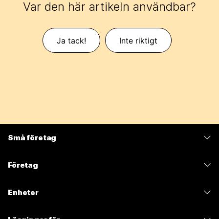
Var den här artikeln användbar?
Ja tack!
Inte riktigt
Små företag
Prissättning
Företag
Webex-appen
Webex Suite
Enheter
Möten
Calling
Headset
Calling