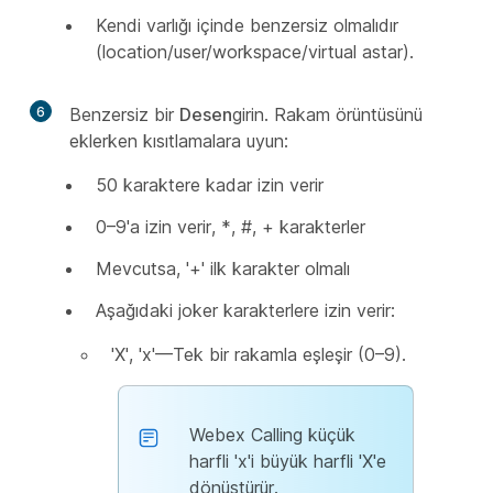
Kendi varlığı içinde benzersiz olmalıdır
(location/user/workspace/virtual astar).
6
Benzersiz bir
Desen
girin. Rakam örüntüsünü
eklerken kısıtlamalara uyun:
50 karaktere kadar izin verir
0–9'a izin verir, *, #, + karakterler
Mevcutsa, '+' ilk karakter olmalı
Aşağıdaki joker karakterlere izin verir:
'X', 'x'—Tek bir rakamla eşleşir (0–9).
Webex Calling küçük
harfli 'x'i büyük harfli 'X'e
dönüştürür.