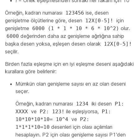
! = Önek eşleşmesinden sonraki her rakam için 10
Örneğin, kadran numarası
ise, desen
123456
genişletme ölçütlerine göre, desen
için
12X[0-5]!
genişletme
olur.
6000 (1 * 1 * 10 * 6 * 10^2)
değerinden daha az genişleme ağırlığına sahip
6000
başka desen yoksa, eşleşen desen olarak
12X[0-5]!
seçilir.
Birden fazla eşleşme için en iyi eşleşme deseni aşağıdaki
kurallara göre belirlenir:
Mümkün olan genişleme sayısı en az olan deseni
seçer.
Örneğin, kadran numarası
iki desen
1234
P1:
ve
ile eşleşiyorsa,
XXXX
P2: 123!
P1:
ve
10*10*10*10= 10^4
P2:
desenleri için olası açılımları
1*1*1*10=10
hesaplayın. P2 için olası genişleme sayısı P1'den