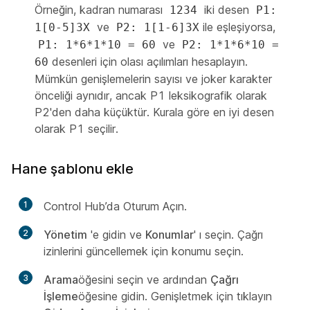
Örneğin, kadran numarası
iki desen
1234
P1:
ve
ile eşleşiyorsa,
1[0-5]3X
P2: 1[1-6]3X
ve
P1: 1*6*1*10 = 60
P2: 1*1*6*10 =
desenleri için olası açılımları hesaplayın.
60
Mümkün genişlemelerin sayısı ve joker karakter
önceliği aynıdır, ancak P1 leksikografik olarak
P2'den daha küçüktür. Kurala göre en iyi desen
olarak P1 seçilir.
Hane şablonu ekle
1
Control Hub’da Oturum Açın.
2
Yönetim
'e gidin ve
Konumlar
' ı seçin. Çağrı
izinlerini güncellemek için konumu seçin.
3
Arama
öğesini seçin ve ardından
Çağrı
İşleme
öğesine gidin. Genişletmek için tıklayın