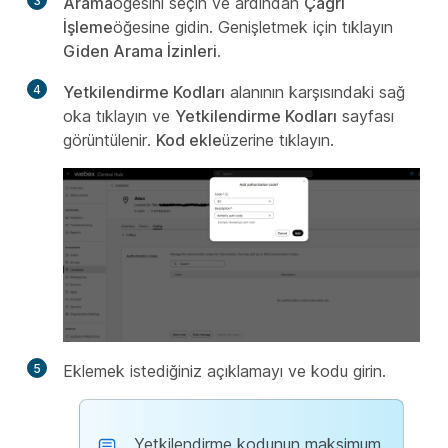
3
Arama
öğesini seçin ve ardından
Çağrı
İşleme
öğesine gidin. Genişletmek için tıklayın
Giden Arama İzinleri
.
4
Yetkilendirme Kodları
alanının karşısındaki sağ
oka tıklayın ve
Yetkilendirme Kodları
sayfası
görüntülenir.
Kod ekle
üzerine tıklayın.
5
Eklemek istediğiniz açıklamayı ve kodu girin.
Yetkilendirme kodunun maksimum