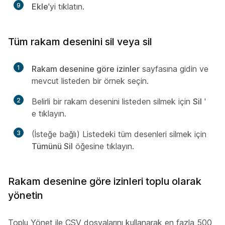
9
Ekle
'yi tıklatın.
Tüm rakam desenini sil veya sil
1
Rakam desenine göre izinler
sayfasına gidin ve
mevcut listeden bir örnek seçin.
2
Belirli bir rakam desenini listeden silmek için
Sil
'
e tıklayın.
3
(İsteğe bağlı) Listedeki tüm desenleri silmek için
Tümünü Sil
öğesine tıklayın.
Rakam desenine göre izinleri toplu olarak
yönetin
Toplu Yönet ile CSV dosyalarını kullanarak en fazla 500