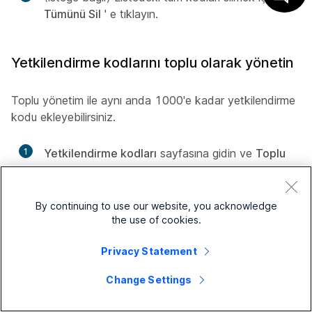
Tümünü Sil
' e tıklayın.
Yetkilendirme kodlarını toplu olarak yönetin
Toplu yönetim ile aynı anda 1000'e kadar yetkilendirme
kodu ekleyebilirsiniz.
1
Yetkilendirme kodları
sayfasına gidin ve
Toplu
Yönet
' e tıklayın.
2
Açılır listeden
Konum
' u seçin ve
Verileri indir
' e
By continuing to use our website, you acknowledge
tıklayın.
the use of cookies.
Konumunuza ait tüm yetkilendirme kodlarını
Privacy Statement
içeren bir CSV dosyası alırsınız.
Change Settings
3
(İsteğe bağlı)
.csv şablonunu indir
öğesine
tıklayın ve boş bir .csv şablonu indirin.