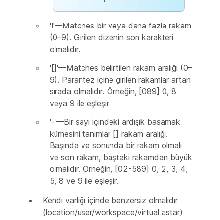
'!'—Matches bir veya daha fazla rakam
(0–9). Girilen dizenin son karakteri
olmalıdır.
'[]'—Matches belirtilen rakam aralığı (0–
9). Parantez içine girilen rakamlar artan
sırada olmalıdır. Örneğin, [089] 0, 8
veya 9 ile eşleşir.
'-'—Bir sayı içindeki ardışık basamak
kümesini tanımlar [] rakam aralığı.
Başında ve sonunda bir rakam olmalı
ve son rakam, baştaki rakamdan büyük
olmalıdır. Örneğin, [02-589] 0, 2, 3, 4,
5, 8 ve 9 ile eşleşir.
Kendi varlığı içinde benzersiz olmalıdır
(location/user/workspace/virtual astar)