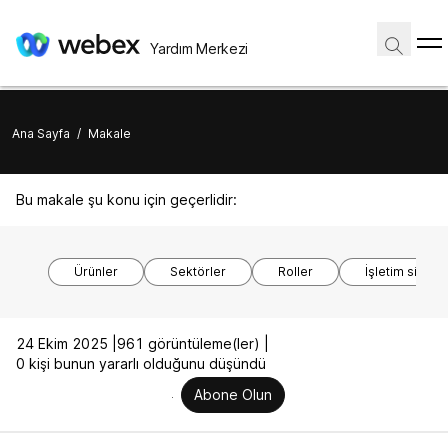
Yardım Merkezi
Ana Sayfa
/
Makale
Bu makale şu konu için geçerlidir:
Ürünler
Sektörler
Roller
İşletim sistem
24 Ekim 2025 |
961 görüntüleme(ler) |
0 kişi bunun yararlı olduğunu düşündü
Abone Olun