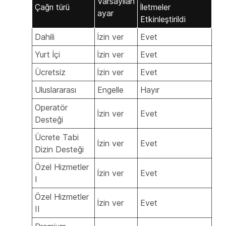
Varsayılan
Çağrı türü
İletmeler
ayar
Etkinleştirildi
Dahili
İzin ver
Evet
Yurt İçi
İzin ver
Evet
Ücretsiz
İzin ver
Evet
Uluslararası
Engelle
Hayır
Operatör
İzin ver
Evet
Desteği
Ücrete Tabi
İzin ver
Evet
Dizin Desteği
Özel Hizmetler
İzin ver
Evet
I
Özel Hizmetler
İzin ver
Evet
II