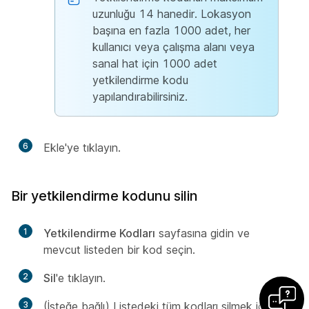
uzunluğu 14 hanedir. Lokasyon
başına en fazla 1000 adet, her
kullanıcı veya çalışma alanı veya
sanal hat için 1000 adet
yetkilendirme kodu
yapılandırabilirsiniz.
6
Ekle'ye tıklayın.
Bir yetkilendirme kodunu silin
1
Yetkilendirme Kodları
sayfasına gidin ve
mevcut listeden bir kod seçin.
2
Sil
'e tıklayın.
3
(İsteğe bağlı) Listedeki tüm kodları silmek için