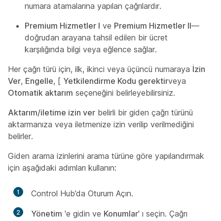
numara atamalarına yapılan çağrılardır.
Premium Hizmetler I
ve
Premium Hizmetler II
—
doğrudan arayana tahsil edilen bir ücret
karşılığında bilgi veya eğlence sağlar.
Her çağrı türü için, ilk, ikinci veya üçüncü numaraya
İzin
Ver
,
Engelle
, [
Yetkilendirme Kodu gerektir
veya
Otomatik aktarım
seçeneğini belirleyebilirsiniz.
Aktarım/iletime izin ver
belirli bir giden çağrı türünü
aktarmanıza veya iletmenize izin verilip verilmediğini
belirler.
Giden arama izinlerini arama türüne göre yapılandırmak
için aşağıdaki adımları kullanın:
1
Control Hub’da Oturum Açın.
2
Yönetim
'e gidin ve
Konumlar
' ı seçin. Çağrı