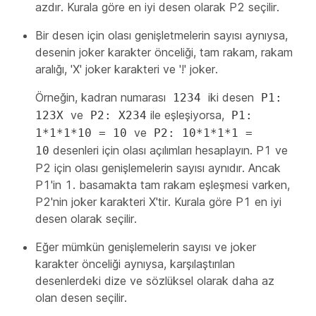
azdır. Kurala göre en iyi desen olarak P2 seçilir.
Bir desen için olası genişletmelerin sayısı aynıysa,
desenin joker karakter önceliği, tam rakam, rakam
aralığı, 'X' joker karakteri ve '!' joker.
Örneğin, kadran numarası
iki desen
1234
P1:
ve
ile eşleşiyorsa,
123X
P2: X234
P1:
ve
1*1*1*10 = 10
P2: 10*1*1*1 =
desenleri için olası açılımları hesaplayın. P1 ve
10
P2 için olası genişlemelerin sayısı aynıdır. Ancak
P1'in 1. basamakta tam rakam eşleşmesi varken,
P2'nin joker karakteri X'tir. Kurala göre P1 en iyi
desen olarak seçilir.
Eğer mümkün genişlemelerin sayısı ve joker
karakter önceliği aynıysa, karşılaştırılan
desenlerdeki dize ve sözlüksel olarak daha az
olan desen seçilir.