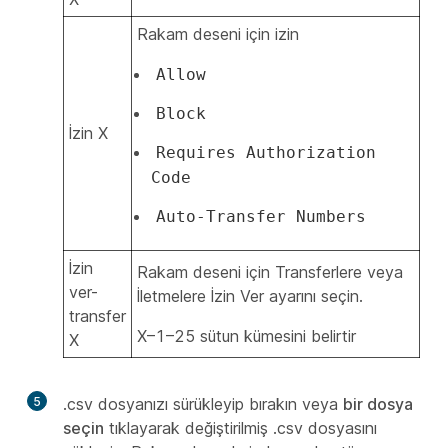
Rakam deseni için izin
Allow
Block
İzin X
Requires Authorization
Code
Auto-Transfer Numbers
İzin
Rakam deseni için Transferlere veya
ver-
İletmelere İzin Ver ayarını seçin.
transfer
X–1–25 sütun kümesini belirtir
X
5
.csv dosyanızı sürükleyip bırakın veya
bir dosya
seçin
tıklayarak değiştirilmiş .csv dosyasını