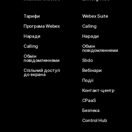
Тарифи
Webex Suite
Програма Webex
Calling
Наради
Наради
Calling
Обмін
повідомленнями
Обмін
повідомленнями
Slido
Спільний доступ
Вебінари
до екрана
Події
Контакт-центр
CPaaS
Безпека
Control Hub