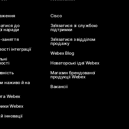
аження
Cisco
атися до
Зв’язатися зі службою
ої наради
підтримки
-заняття
Зв’язатися з відділом
продажу
сті інтеграції
Webex Blog
льні
ості
Новаторські ідеї Webex
ивність
Магазин брендованої
продукції Webex
ри наживо й на
Вакансії
ота Webex
ники Webex
й інновації