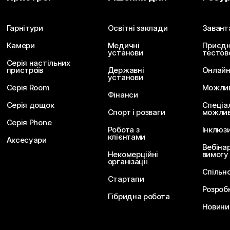
Надішліть запитання
Гарнітури
Освітні заклади
Завант
Камери
Медичні
Приєдн
установи
тестов
Серія настільних
пристроїв
Державні
Онлайн
установи
Серія Room
Можливо
Фінанси
Серія дощок
Спеціа
Спорт і розваги
можлив
Серія Phone
Робота з
Інклюз
клієнтами
Аксесуари
Вебіна
Некомерційні
вимогу
організації
Спільн
Стартапи
Розроб
Гібридна робота
Новини 