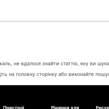
жаль, не вдалося знайти статтю, яку ви шука
іть на головну сторінку або виконайте пошук
Головна
Пристрої
Рішення для
Ресу
Потрібна відповідь?