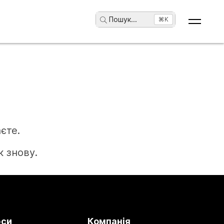
Пошук
...
⌘K
єте.
 знову.
рси
Компанія