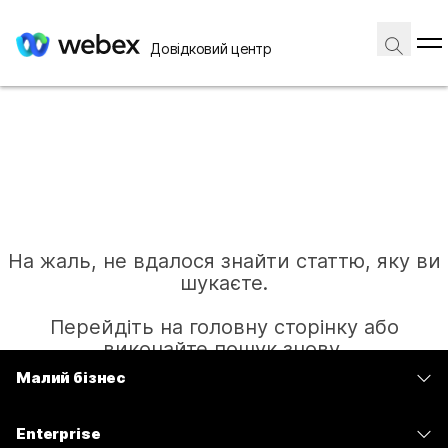
Довідковий центр
На жаль, не вдалося знайти статтю, яку ви
шукаєте.
Перейдіть на головну сторінку або
виконайте пошук знову.
Малий бізнес
Тарифи
Головна
Enterprise