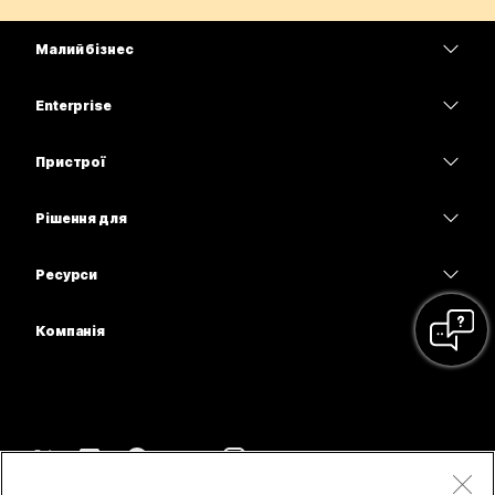
Малий бізнес
Тарифи
Enterprise
Програма Webex
Webex Suite
Пристрої
Наради
Calling
Гарнітури
Calling
Рішення для
Наради
Камери
Освітні заклади
Обмін повідомленнями
Обмін повідомленнями
Ресурси
Серія настільних пристроїв
Медичні установи
Спільний доступ до екрана
Завантаження
Slido
Серія Room
Компанія
Державні установи
Приєднатися до тестової наради
Вебінари
Cisco
Серія дощок
Фінанси
Онлайн-заняття
Події
Зв’язатися зі службою підтримки
Серія Phone
Спорт і розваги
Можливості інтеграції
Контакт-центр
Зв’язатися з відділом продажу
Аксесуари
Робота з клієнтами
Спеціальні можливості
CPaaS
Умови та положення