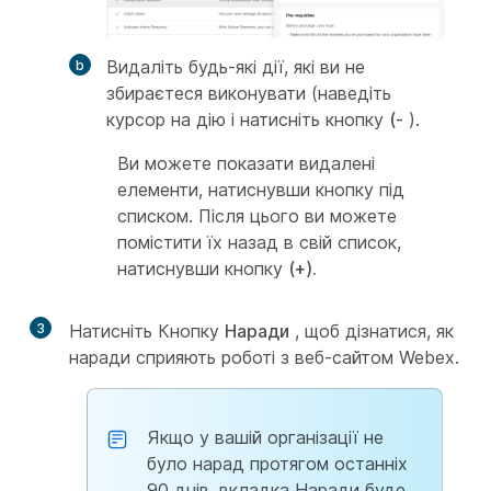
Видаліть будь-які дії, які ви не
збираєтеся виконувати (наведіть
курсор на дію і натисніть кнопку
(-
).
Ви можете показати видалені
елементи, натиснувши кнопку під
списком. Після цього ви можете
помістити їх назад в свій список,
натиснувши кнопку
(+).
3
Натисніть Кнопку
Наради
, щоб дізнатися, як
наради сприяють роботі з веб-сайтом Webex.
Якщо у вашій організації не
було нарад протягом останніх
90 днів, вкладка Наради буде