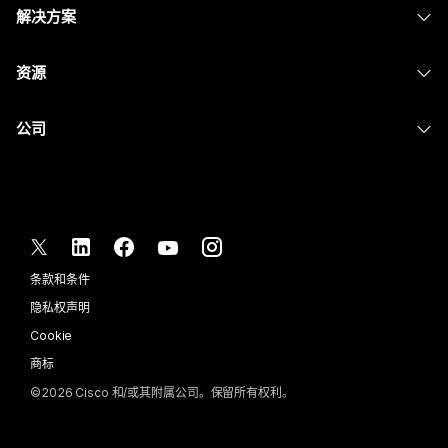
Calling
解决方案
Meetings
摄像头
消息传递
教育
消息传递
资源
Desk 系列
屏幕共享
医疗保健
Slido
下载
Room 系列
公司
政府
Webinars
加入测试会议
Board 系列
Cisco
财务
Events
在线课程
Phone 系列
联系技术支持
体育与娱乐
Contact Center
集成
配件
联系销售
一线员工
CPaaS
辅助功能
条款和条件
Webex Blog
非营利组织
安全性
包容性
隐私权声明
Webex 思想领导力
新兴公司
Control Hub
Cookie
直播和点播网络研讨会
Webex 商店
商标
混合式工作
Webex 社区
©
2026
Cisco 和/或其附属公司。保留所有权利。
职业
Webex 开发人员