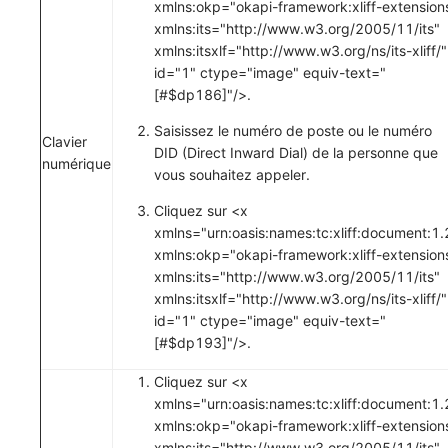
xmlns:okp="okapi-framework:xliff-extension
xmlns:its="http://www.w3.org/2005/11/its"
xmlns:itsxlf="http://www.w3.org/ns/its-xliff/"
id="1" ctype="image" equiv-text="
[#$dp186]"/>.
Saisissez le numéro de poste ou le numéro
Clavier
DID (Direct Inward Dial) de la personne que
numérique
vous souhaitez appeler.
Cliquez sur <x
xmlns="urn:oasis:names:tc:xliff:document:1.
xmlns:okp="okapi-framework:xliff-extension
xmlns:its="http://www.w3.org/2005/11/its"
xmlns:itsxlf="http://www.w3.org/ns/its-xliff/"
id="1" ctype="image" equiv-text="
[#$dp193]"/>.
Cliquez sur <x
xmlns="urn:oasis:names:tc:xliff:document:1.
xmlns:okp="okapi-framework:xliff-extension
xmlns:its="http://www.w3.org/2005/11/its"