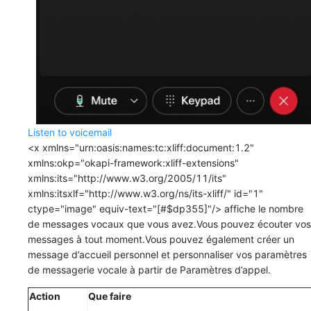
Listen to voicemail
<x xmlns="urn:oasis:names:tc:xliff:document:1.2"
xmlns:okp="okapi-framework:xliff-extensions"
xmlns:its="http://www.w3.org/2005/11/its"
xmlns:itsxlf="http://www.w3.org/ns/its-xliff/" id="1"
ctype="image" equiv-text="[#$dp355]"/> affiche le nombre
de messages vocaux que vous avez.Vous pouvez écouter vos
messages à tout moment.Vous pouvez également créer un
message d’accueil personnel et personnaliser vos paramètres
de messagerie vocale à partir de
Paramètres d’appel
.
Action
Que faire