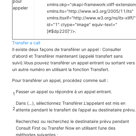
pour
xmlns:okp="okapi-framework:xliff-extension
appeler
xmlns:its="http://www.w3.org/2005/11/its"
xmlns:itsxlf="http://www.w3.org/ns/its-xliff/"
id="1" ctype="image" equiv-text="
[#$dp220]"/>.
Transfer a call
Il existe deux façons de transférer un appel : Consulter
d'abord et Transférer maintenant (appelé transfert sans
suivi).Vous pouvez transférer un appel entrant ou sortant vers
un autre numéro en utilisant la fonction
Transfert
.
Pour transférer un appel, procédez comme suit :
Passer un appel ou répondre à un appel entrant.
1
Dans
(...)
, sélectionnez
Transférer
.L’appelant est mis en
2
attente pendant le transfert de l’appel au destinataire prévu.
Recherchez ou recherchez le destinataire prévu pendant
Consult First
ou
Transfer Now
en utilisant l’une des
méthodes suivantes :