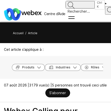
Ctrl
K
Rechercher
...
Centre d’Aide
Accueil
/
Article
Cet article s’applique à :
Produits
Industries
Rôles
07 août 2026 |
3179 vue(s) |
5 personnes ont trouvé ceci utile
S’abonner