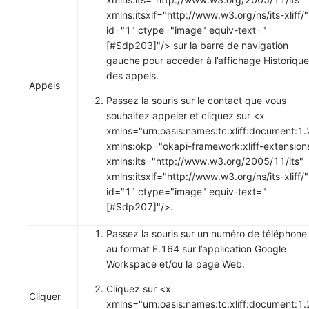
xmlns:itsxlf="http://www.w3.org/ns/its-xliff/"
id="1" ctype="image" equiv-text="
[#$dp203]"/> sur la barre de navigation
gauche pour accéder à l’affichage
Historique
des appels
.
Appels
Passez la souris sur le contact que vous
souhaitez appeler et cliquez sur <x
xmlns="urn:oasis:names:tc:xliff:document:1.
xmlns:okp="okapi-framework:xliff-extension
xmlns:its="http://www.w3.org/2005/11/its"
xmlns:itsxlf="http://www.w3.org/ns/its-xliff/"
id="1" ctype="image" equiv-text="
[#$dp207]"/>.
Passez la souris sur un numéro de téléphone
au format E.164 sur l’application Google
Workspace et/ou la page Web.
Cliquez sur <x
Cliquer
xmlns="urn:oasis:names:tc:xliff:document:1.