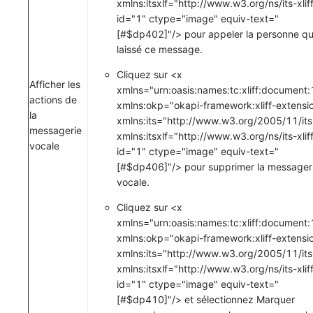
xmlns:itsxlf="http://www.w3.org/ns/its-xliff
id="1" ctype="image" equiv-text="
[#$dp402]"/> pour appeler la personne qu
laissé ce message.
Cliquez sur <x
Afficher les
xmlns="urn:oasis:names:tc:xliff:document:
actions de
xmlns:okp="okapi-framework:xliff-extensi
la
xmlns:its="http://www.w3.org/2005/11/its
messagerie
xmlns:itsxlf="http://www.w3.org/ns/its-xliff
vocale
id="1" ctype="image" equiv-text="
[#$dp406]"/> pour supprimer la messager
vocale.
Cliquez sur <x
xmlns="urn:oasis:names:tc:xliff:document:
xmlns:okp="okapi-framework:xliff-extensi
xmlns:its="http://www.w3.org/2005/11/its
xmlns:itsxlf="http://www.w3.org/ns/its-xliff
id="1" ctype="image" equiv-text="
[#$dp410]"/> et sélectionnez
Marquer