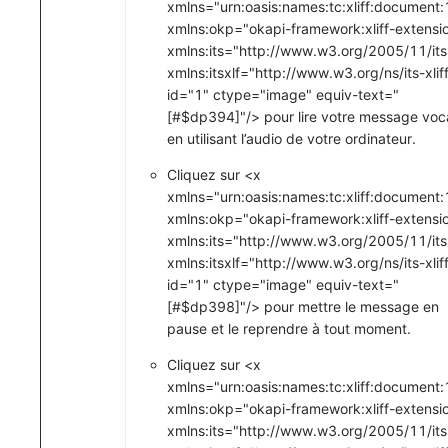
xmlns="urn:oasis:names:tc:xliff:document:
xmlns:okp="okapi-framework:xliff-extensi
xmlns:its="http://www.w3.org/2005/11/its
xmlns:itsxlf="http://www.w3.org/ns/its-xliff
id="1" ctype="image" equiv-text="
[#$dp394]"/> pour lire votre message voc
en utilisant l’audio de votre ordinateur.
Cliquez sur <x
xmlns="urn:oasis:names:tc:xliff:document:
xmlns:okp="okapi-framework:xliff-extensi
xmlns:its="http://www.w3.org/2005/11/its
xmlns:itsxlf="http://www.w3.org/ns/its-xliff
id="1" ctype="image" equiv-text="
[#$dp398]"/> pour mettre le message en
pause et le reprendre à tout moment.
Cliquez sur <x
xmlns="urn:oasis:names:tc:xliff:document:
xmlns:okp="okapi-framework:xliff-extensi
xmlns:its="http://www.w3.org/2005/11/its