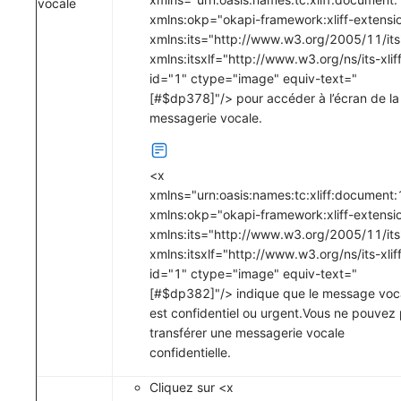
vocale
xmlns:okp="okapi-framework:xliff-extensi
xmlns:its="http://www.w3.org/2005/11/its
xmlns:itsxlf="http://www.w3.org/ns/its-xliff
id="1" ctype="image" equiv-text="
[#$dp378]"/> pour accéder à l’écran de la
messagerie vocale.
<x
xmlns="urn:oasis:names:tc:xliff:document:
xmlns:okp="okapi-framework:xliff-extensi
xmlns:its="http://www.w3.org/2005/11/its
xmlns:itsxlf="http://www.w3.org/ns/its-xliff
id="1" ctype="image" equiv-text="
[#$dp382]"/> indique que le message voc
est confidentiel ou urgent.Vous ne pouvez
transférer une messagerie vocale
confidentielle.
Cliquez sur <x