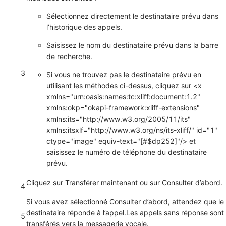
Sélectionnez directement le destinataire prévu dans
l’historique des appels.
Saisissez le nom du destinataire prévu dans la barre
de recherche.
3
Si vous ne trouvez pas le destinataire prévu en
utilisant les méthodes ci-dessus, cliquez sur <x
xmlns="urn:oasis:names:tc:xliff:document:1.2"
xmlns:okp="okapi-framework:xliff-extensions"
xmlns:its="http://www.w3.org/2005/11/its"
xmlns:itsxlf="http://www.w3.org/ns/its-xliff/" id="1"
ctype="image" equiv-text="[#$dp252]"/> et
saisissez le numéro de téléphone du destinataire
prévu.
Cliquez sur
Transférer maintenant
ou sur
Consulter d’abord
.
4
Si vous avez sélectionné
Consulter d’abord
, attendez que le
destinataire réponde à l’appel.Les appels sans réponse sont
5
transférés vers la messagerie vocale.