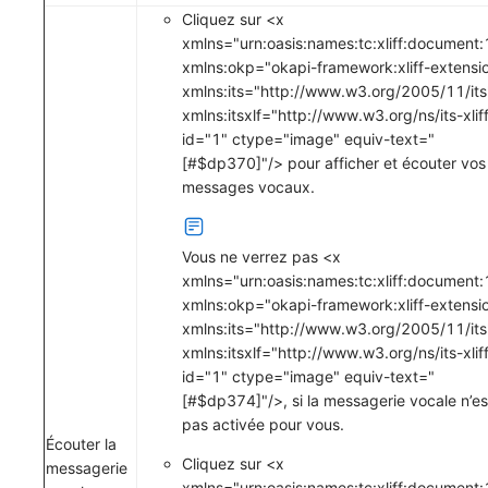
Cliquez sur <x
xmlns="urn:oasis:names:tc:xliff:document:
xmlns:okp="okapi-framework:xliff-extensi
xmlns:its="http://www.w3.org/2005/11/its
xmlns:itsxlf="http://www.w3.org/ns/its-xliff
id="1" ctype="image" equiv-text="
[#$dp370]"/> pour afficher et écouter vos
messages vocaux.
Vous ne verrez pas <x
xmlns="urn:oasis:names:tc:xliff:document:
xmlns:okp="okapi-framework:xliff-extensi
xmlns:its="http://www.w3.org/2005/11/its
xmlns:itsxlf="http://www.w3.org/ns/its-xliff
id="1" ctype="image" equiv-text="
[#$dp374]"/>, si la messagerie vocale n’es
pas activée pour vous.
Écouter la
Cliquez sur <x
messagerie
xmlns="urn:oasis:names:tc:xliff:document: