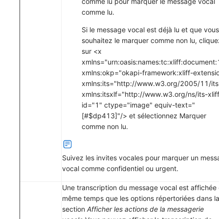
comme lu
pour marquer le message vocal
comme lu.
Si le message vocal est déjà lu et que vous
souhaitez le marquer comme non lu, clique
sur <x
xmlns="urn:oasis:names:tc:xliff:document:
xmlns:okp="okapi-framework:xliff-extensi
xmlns:its="http://www.w3.org/2005/11/its
xmlns:itsxlf="http://www.w3.org/ns/its-xliff
id="1" ctype="image" equiv-text="
[#$dp413]"/> et sélectionnez
Marquer
comme non lu
.
Suivez les invites vocales pour marquer un mes
vocal comme confidentiel ou urgent.
Une transcription du message vocal est affichée
même temps que les options répertoriées dans l
section
Afficher les actions de la messagerie