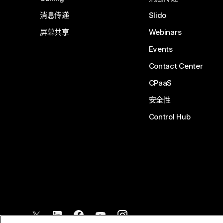
消息传递
Slido
屏幕共享
Webinars
Events
Contact Center
CPaaS
安全性
Control Hub