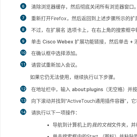
清除浏览器缓存，然后彻底关闭所有浏览器窗口
重新打开Firefox，然后返回到上述步骤所示的
扩
不过，在
扩展名
选项卡上，在右上角的搜索框中
单击
Cisco Webex 扩展功能
链接，然后单击
+ 
在确认框中选择
添加
。
请尝试重新加入会议。
如果它仍无法使用，继续执行以下步骤。
在地址栏中，输入
about:plugins
（无空格）并
向下滚动并找到“ActiveTouch通用插件容器”
请执行以下一项操作：
导航到计算机上的
我的文档
文件夹，并
单击搜索框中的S
tart
（图标）并粘贴