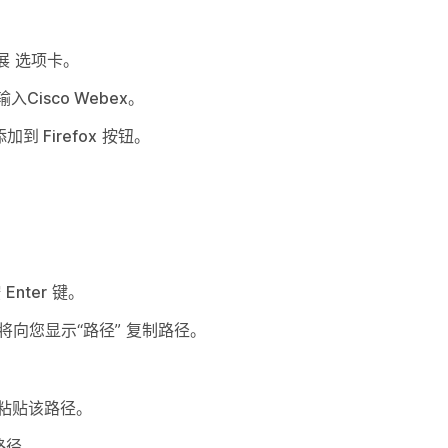
。
展
选项卡。
输入
Cisco Webex
。
添加到 Firefox
按钮。
按
Enter
键。
，它将向您显示“路径” 复制路径。
粘贴该路径。
路径。