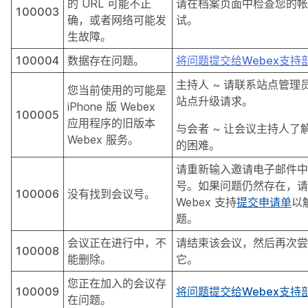
的 URL 可能不正
请在档案页面中检查您的帐
100003
确，或者网络可能发
试。
生故障。
100004
数据存在问题。
将问题提交给Webex支持
主持人 ~ 请联系站点管理
您当前使用的可能是
站点升级请求。
iPhone 版 Webex
100005
应用程序的旧版本
与会者 ~ 让会议主持人了
Webex 服务。
的困难。
请重新输入邀请电子邮件中
号。如果问题仍然存在，请
100006
没有找到会议号。
Webex 支持
提交申请单
以
题。
会议正在进行中，不
请结束该会议，然后再次尝
100008
能删除。
它。
您正在加入的会议存
100009
将问题提交给Webex支持
在问题。