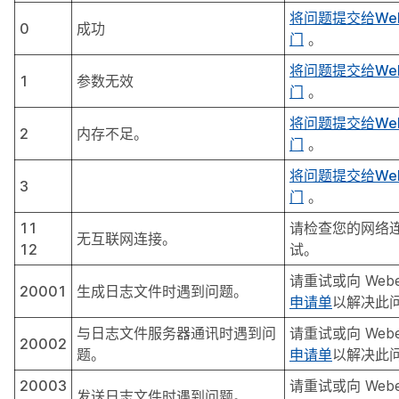
将问题提交给We
0
成功
门
。
将问题提交给We
1
参数无效
门
。
将问题提交给We
2
内存不足。
门
。
将问题提交给We
3
门
。
11
请检查您的网络
无互联网连接。
12
试。
请重试或向 Web
20001
生成日志文件时遇到问题。
申请单
以解决此
与日志文件服务器通讯时遇到问
请重试或向 Web
20002
题。
申请单
以解决此
20003
请重试或向 Web
发送日志文件时遇到问题。