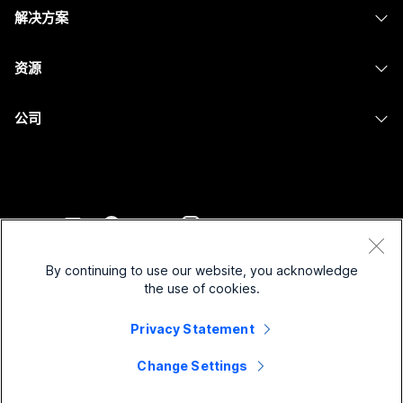
头戴式耳机
Calling
解决方案
Meetings
摄像头
消息传递
教育
消息传递
资源
Desk 系列
屏幕共享
医疗保健
Slido
下载
Room 系列
公司
政府
Webinars
加入测试会议
Board 系列
Cisco
财务
Events
在线课程
Phone 系列
联系技术支持
体育与娱乐
Contact Center
集成
配件
联系销售
一线员工
CPaaS
辅助功能
条款和条件
Webex Blog
非营利组织
安全性
By continuing to use our website, you acknowledge
包容性
隐私权声明
the use of cookies.
Webex 思想领导力
新兴公司
Control Hub
Cookie
直播和点播网络研讨会
Privacy Statement
Webex 商店
商标
混合式工作
Webex 社区
©
2026
Cisco 和/或其附属公司。保留所有权利。
职业
Change Settings
Webex 开发人员