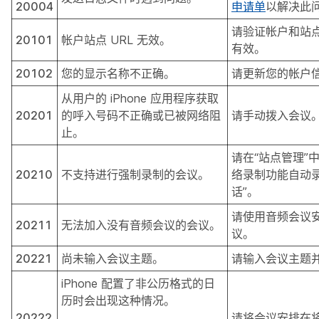
20004
申请单
以解决此
请验证帐户和站点 
20101
帐户站点 URL 无效。
有效。
20102
您的显示名称不正确。
请更新您的帐户
从用户的 iPhone 应用程序获取
20201
的呼入号码不正确或已被网络阻
请手动拨入会议
止。
请在“站点管理”
20210
不支持进行强制录制的会议。
络录制功能自动
话”。
请使用音频会议
20211
无法加入没有音频会议的会议。
议。
20221
尚未输入会议主题。
请输入会议主题
iPhone 配置了非公历格式的日
历时会出现这种情况。
20222
请将会议安排在