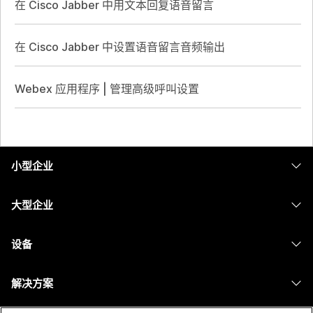
在 Cisco Jabber 中用文本回复语音留言
在 Cisco Jabber 中设置语音留言音频输出
Webex 应用程序 | 管理高级呼叫设置
小型企业
定价
大型企业
Webex 应用程序
Webex Suite
设备
Meetings
Calling
头戴式耳机
Calling
解决方案
Meetings
摄像头
消息传递
教育