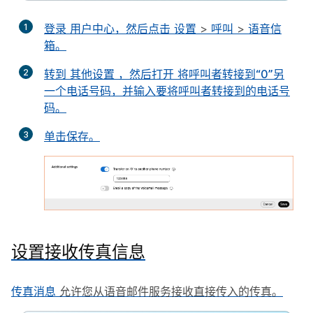
1
登录
用户中心
，然后点击
设置
>
呼叫
>
语音信
箱
。
2
转到
其他设置
，然后打开
将呼叫者转接到“0”另
一个电话号码
，并输入要将呼叫者转接到的电话号
码。
3
单击
保存
。
设置接收传真信息
传真消息
允许您从语音邮件服务接收直接传入的传真。