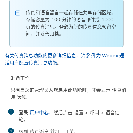
传真和语音留言一起存储在共享存储区域。
存储容量为 100 分钟的语音邮件或 1000
页的传真消息。务必为新的传真信息预留空
间，并妥善归档。
有关传真消息功能的更多详细信息，请参阅
为 Webex 通
话用户配置传真消息功能
。
准备工作
只有当您的管理员为您启用此功能时，才会显示
传真消
息
选项。
1
登录
用户中心
，然后点击
设置
>
呼叫
>
语音信
箱
。
2
转到
传真消息
并打开开关。