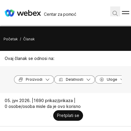
Centar za pomoć
Početak
/
Članak
Ovaj članak se odnosi na:
Proizvodi
Delatnosti
Uloge
05. јун 2026. |
1690 prikaz/prikaza |
0 osobe/osoba misle da je ovo korisno
Pretplati se