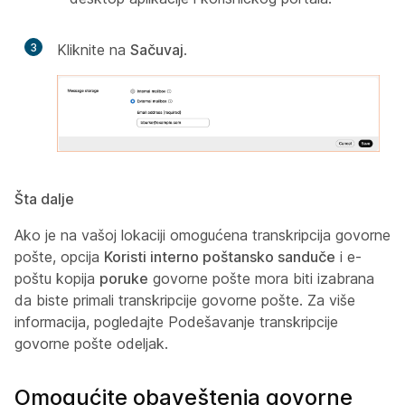
3
Kliknite na
Sačuvaj
.
Šta dalje
Ako je na vašoj lokaciji omogućena transkripcija govorne
pošte, opcija
Koristi interno poštansko sanduče
i e-
poštu kopija
poruke
govorne pošte mora biti izabrana
da biste primali transkripcije govorne pošte. Za više
informacija, pogledajte
Podešavanje transkripcije
govorne pošte odeljak.
Omogućite obaveštenja govorne