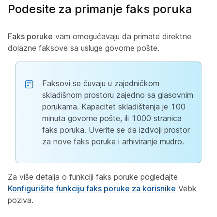
Podesite za primanje faks poruka
Faks poruke
vam omogućavaju da primate direktne
dolazne faksove sa usluge govorne pošte.
Faksovi se čuvaju u zajedničkom
skladišnom prostoru zajedno sa glasovnim
porukama. Kapacitet skladištenja je 100
minuta govorne pošte, ili 1000 stranica
faks poruka. Uverite se da izdvoji prostor
za nove faks poruke i arhiviranje mudro.
Za više detalja o funkciji faks poruke pogledajte
Konfigurišite funkciju faks poruke za korisnike
Vebk
poziva.