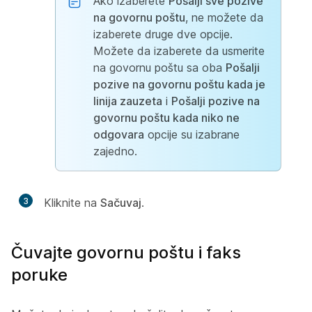
Ako izaberete
Pošalji sve pozive
na govornu poštu
, ne možete da
izaberete druge dve opcije.
Možete da izaberete da usmerite
na govornu poštu sa oba
Pošalji
pozive na govornu poštu kada je
linija zauzeta
i
Pošalji pozive na
govornu poštu kada niko ne
odgovara
opcije su izabrane
zajedno.
3
Kliknite na
Sačuvaj
.
Čuvajte govornu poštu i faks
poruke