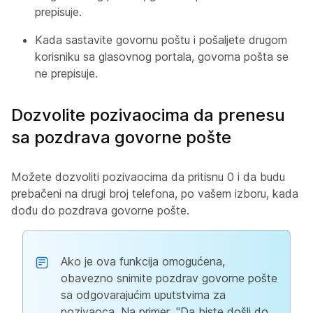
prepisuje.
Kada sastavite govornu poštu i pošaljete drugom
korisniku sa glasovnog portala, govorna pošta se
ne prepisuje.
Dozvolite pozivaocima da prenesu
sa pozdrava govorne pošte
Možete dozvoliti pozivaocima da pritisnu 0 i da budu
prebačeni na drugi broj telefona, po vašem izboru, kada
dođu do pozdrava govorne pošte.
Ako je ova funkcija omogućena,
obavezno snimite pozdrav govorne pošte
sa odgovarajućim uputstvima za
pozivaoca. Na primer, "Da biste došli do