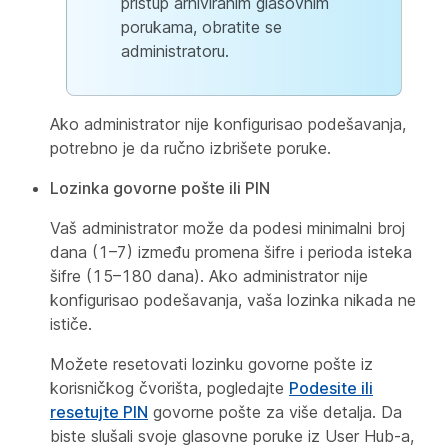
pristup arhiviranim glasovnim
porukama, obratite se
administratoru.
Ako administrator nije konfigurisao podešavanja,
potrebno je da ručno izbrišete poruke.
Lozinka govorne pošte ili PIN
Vaš administrator može da podesi minimalni broj
dana (1–7) između promena šifre i perioda isteka
šifre (15–180 dana). Ako administrator nije
konfigurisao podešavanja, vaša lozinka nikada ne
ističe.
Možete resetovati lozinku govorne pošte iz
korisničkog čvorišta, pogledajte
Podesite ili
resetujte PIN
govorne pošte za više detalja. Da
biste slušali svoje glasovne poruke iz User Hub-a,