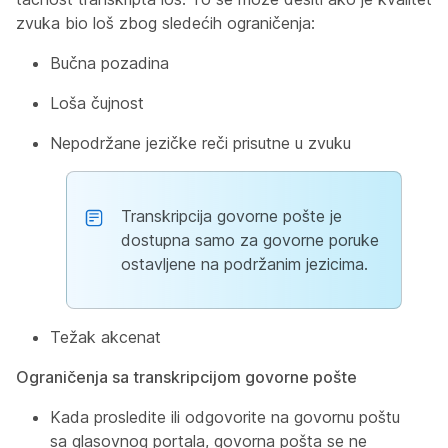
zvuka bio loš zbog sledećih ograničenja:
Bučna pozadina
Loša čujnost
Nepodržane jezičke reči prisutne u zvuku
Transkripcija govorne pošte je
dostupna samo za govorne poruke
ostavljene na podržanim jezicima.
Težak akcenat
Ograničenja sa transkripcijom govorne pošte
Kada prosledite ili odgovorite na govornu poštu
sa glasovnog portala, govorna pošta se ne