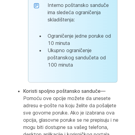
Interno poštansko sanduče
ima sledeća ograničenja
skladištenja:
Ograničenje jedne poruke od
10 minuta
Ukupno ograničenje
poštanskog sandučeta od
100 minuta
Koristi spoljno poštansko sanduče—
Pomoću ove opcije možete da unesete
adresu e-pošte na koju želite da pošaljete
sve govorne poruke. Ako je izabrana ova
opcija, glasovne poruke se ne prepisuju i ne
mogu biti dostupne sa vašeg telefona,
desktop aplikacije i korisničkog portala.