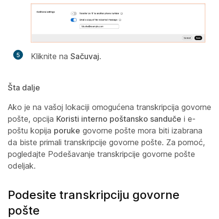
5
Kliknite na
Sačuvaj
.
Šta dalje
Ako je na vašoj lokaciji omogućena transkripcija govorne
pošte, opcija
Koristi interno poštansko sanduče
i e-
poštu kopija
poruke
govorne pošte mora biti izabrana
da biste primali transkripcije govorne pošte. Za pomoć,
pogledajte
Podešavanje transkripcije
govorne pošte
odeljak.
Podesite transkripciju govorne
pošte