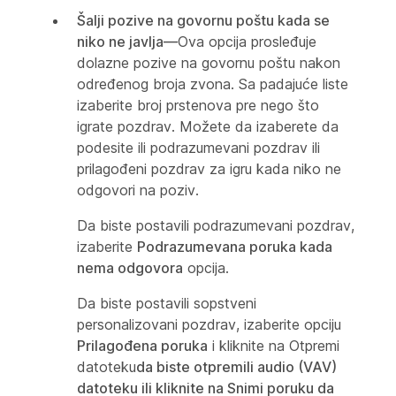
Šalji pozive na govornu poštu kada se
niko ne javlja—
Ova opcija prosleđuje
dolazne pozive na govornu poštu nakon
određenog broja zvona. Sa padajuće liste
izaberite broj prstenova pre nego što
igrate pozdrav. Možete da izaberete da
podesite ili podrazumevani pozdrav ili
prilagođeni pozdrav za igru kada niko ne
odgovori na poziv.
Da biste postavili podrazumevani pozdrav,
izaberite
Podrazumevana poruka kada
nema odgovora
opcija.
Da biste postavili sopstveni
personalizovani pozdrav, izaberite opciju
Prilagođena poruka
i kliknite na Otpremi
datoteku
da biste otpremili audio (VAV)
datoteku ili kliknite na
Snimi poruku
da