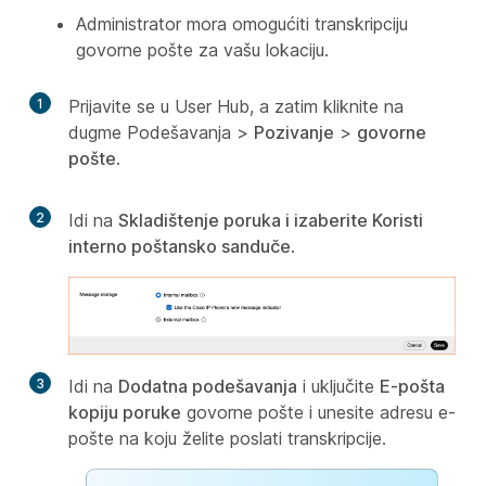
Administrator mora omogućiti transkripciju
govorne pošte za vašu lokaciju.
1
Prijavite se u User Hub, a zatim kliknite na
dugme Podešavanja
>
Pozivanje
>
govorne
pošte
.
2
Idi na
Skladištenje poruka i izaberite
Koristi
interno poštansko sanduče
.
3
Idi na
Dodatna podešavanja
i uključite
E-pošta
kopiju poruke
govorne pošte i unesite adresu e-
pošte na koju želite poslati transkripcije.