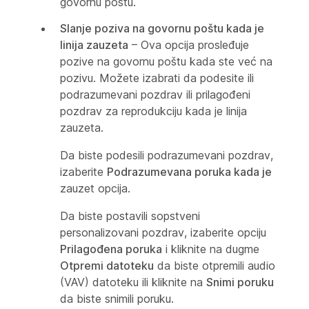
govornu poštu.
Slanje poziva na govornu poštu kada je
linija zauzeta
– Ova opcija prosleđuje
pozive na govornu poštu kada ste već na
pozivu. Možete izabrati da podesite ili
podrazumevani pozdrav ili prilagođeni
pozdrav za reprodukciju kada je linija
zauzeta.
Da biste podesili podrazumevani pozdrav,
izaberite
Podrazumevana poruka kada je
zauzet opcija.
Da biste postavili sopstveni
personalizovani pozdrav, izaberite opciju
Prilagođena poruka
i kliknite na dugme
Otpremi datoteku
da biste otpremili audio
(VAV) datoteku ili kliknite na
Snimi poruku
da biste snimili poruku.