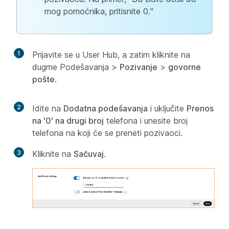
mog pomoćnika, pritisnite 0."
1
Prijavite se u User Hub, a zatim kliknite na
dugme Podešavanja
>
Pozivanje
>
govorne
pošte
.
2
Idite na
Dodatna podešavanja
i uključite
Prenos
na '0' na drugi broj
telefona i unesite broj
telefona na koji će se preneti pozivaoci.
3
Kliknite na
Sačuvaj
.