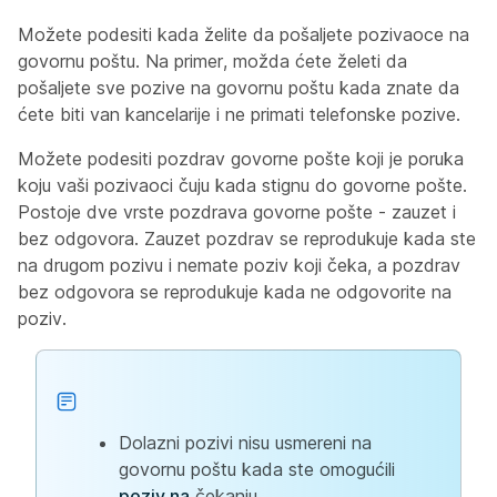
Možete podesiti kada želite da pošaljete pozivaoce na
govornu poštu. Na primer, možda ćete želeti da
pošaljete sve pozive na govornu poštu kada znate da
ćete biti van kancelarije i ne primati telefonske pozive.
Možete podesiti pozdrav govorne pošte koji je poruka
koju vaši pozivaoci čuju kada stignu do govorne pošte.
Postoje dve vrste pozdrava govorne pošte - zauzet i
bez odgovora. Zauzet pozdrav se reprodukuje kada ste
na drugom pozivu i nemate poziv koji čeka, a pozdrav
bez odgovora se reprodukuje kada ne odgovorite na
poziv.
Dolazni pozivi nisu usmereni na
govornu poštu kada ste omogućili
poziv na
čekanju.