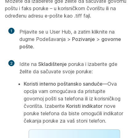
Možete da izaberete gde želite da sačuvate govornu
poštu i faks poruke – u korisničkom čvorištu ili na
određenu adresu e-pošte kao .tiff fajl.
1
Prijavite se u User Hub, a zatim kliknite na
dugme Podešavanja
>
Pozivanje
>
govorne
pošte
.
2
Idite na
Skladištenje
poruka i izaberite gde
želite da sačuvate svoje poruke:
Koristi interno poštansko sanduče—
Ova
opcija vam omogućava da pristupite
govornoj pošti sa telefona ili iz korisničkog
čvorišta. Izaberite
Koristi indikator
nove
poruke telefona da biste omogućili indikator
čekanja poruke za vaš stoni telefon.