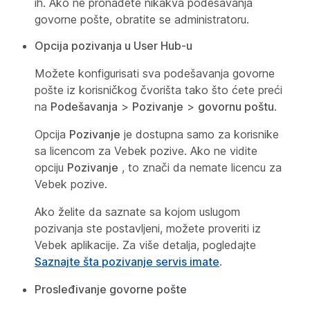
ih. Ako ne pronađete nikakva podešavanja
govorne pošte, obratite se administratoru.
Opcija pozivanja u User Hub-u
Možete konfigurisati sva podešavanja govorne
pošte iz korisničkog čvorišta tako što ćete preći
na
Podešavanja
>
Pozivanje
>
govornu poštu
.
Opcija
Pozivanje
je dostupna samo za korisnike
sa licencom za Vebek pozive. Ako ne vidite
opciju
Pozivanje
, to znači da nemate licencu za
Vebek pozive.
Ako želite da saznate sa kojom uslugom
pozivanja ste postavljeni, možete proveriti iz
Vebek aplikacije. Za više detalja, pogledajte
Saznajte šta pozivanje servis imate
.
Prosleđivanje govorne pošte