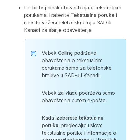
Da biste primali obaveštenja o tekstualnim
porukama, izaberite
Tekstualna poruka
i
unesite važeći telefonski broj u SAD ili
Kanadi za slanje obaveštenja.
Vebek Calling podržava
obaveštenja o tekstualnim
porukama samo za telefonske
brojeve u SAD-u i Kanadi.
Vebek za vladu podržava samo
obaveštenja putem e-pošte.
Kada izaberete
tekstualnu
poruku
, pregledajte uslove
tekstualne poruke i informacije o