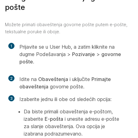
pošte
Možete primati obaveštenja govorne pošte putem e-pošte,
tekstualne poruke ili oboje.
1
Prijavite se u User Hub, a zatim kliknite na
dugme Podešavanja
>
Pozivanje
>
govorne
pošte
.
2
Idite na
Obaveštenja
i uključite
Primajte
obaveštenja
govorne pošte.
3
Izaberite jednu ili obe od sledećih opcija:
Da biste primali obaveštenja e-poštom,
izaberite
E-pošta
i unesite adresu e-pošte
za slanje obaveštenja. Ova opcija je
izabrana podrazumevano.