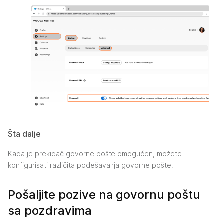
Šta dalje
Kada je prekidač govorne pošte omogućen, možete
konfigurisati različita podešavanja govorne pošte.
Pošaljite pozive na govornu poštu
sa pozdravima