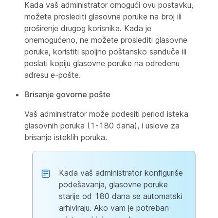
Kada vaš administrator omogući ovu postavku,
možete proslediti glasovne poruke na broj ili
proširenje drugog korisnika. Kada je
onemogućeno, ne možete proslediti glasovne
poruke, koristiti spoljno poštansko sanduče ili
poslati kopiju glasovne poruke na određenu
adresu e-pošte.
Brisanje govorne pošte
Vaš administrator može podesiti period isteka
glasovnih poruka (1-180 dana), i uslove za
brisanje isteklih poruka.
Kada vaš administrator konfiguriše
podešavanja, glasovne poruke
starije od 180 dana se automatski
arhiviraju. Ako vam je potreban