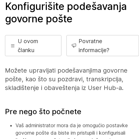
Konfigurišite podešavanja
govorne pošte
U ovom
Povratne
članku
informacije?
Možete upravljati podešavanjima govorne
pošte, kao što su pozdravi, transkripcija,
skladištenje i obaveštenja iz User Hub-a.
Pre nego što počnete
Vaš administrator mora da je omogućio postavke
govorne pošte da biste im pristupili i konfigurisali