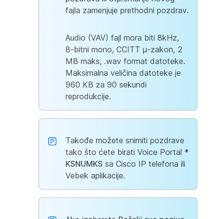
fajla zamenjuje prethodni pozdrav.
Audio (VAV) fajl mora biti 8kHz,
8-bitni mono, CCITT μ-zakon, 2
MB maks, .wav format datoteke.
Maksimalna veličina datoteke je
960 KB za 90 sekundi
reprodukcije.
Takođe možete snimiti pozdrave
tako što ćete birati Voice Portal
*
KSNUMKS
sa Cisco IP telefona ili
Vebek aplikacije.