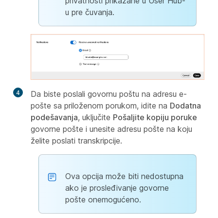
privatnosti prikazane u User Hub-
u pre čuvanja.
4
Da biste poslali govornu poštu na adresu e-
pošte sa priloženom porukom, idite na
Dodatna
podešavanja
, uključite
Pošaljite kopiju poruke
govorne pošte i unesite adresu pošte na koju
želite poslati transkripcije.
Ova opcija može biti nedostupna
ako je prosleđivanje govorne
pošte onemogućeno.