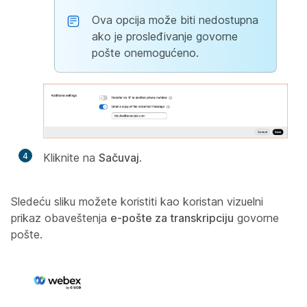
Ova opcija može biti nedostupna
ako je prosleđivanje govorne
pošte onemogućeno.
4
Kliknite na
Sačuvaj
.
Sledeću sliku možete koristiti kao koristan vizuelni
prikaz obaveštenja
e-pošte za transkripciju
govorne
pošte.