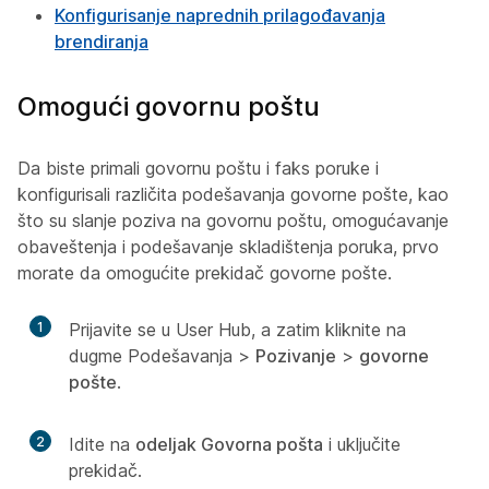
Konfigurisanje naprednih prilagođavanja
brendiranja
Omogući govornu poštu
Da biste primali govornu poštu i faks poruke i
konfigurisali različita podešavanja govorne pošte, kao
što su slanje poziva na govornu poštu, omogućavanje
obaveštenja i podešavanje skladištenja poruka, prvo
morate da omogućite prekidač govorne pošte.
1
Prijavite se u User Hub, a zatim kliknite na
dugme Podešavanja
>
Pozivanje
>
govorne
pošte
.
2
Idite na
odeljak Govorna pošta
i uključite
prekidač.