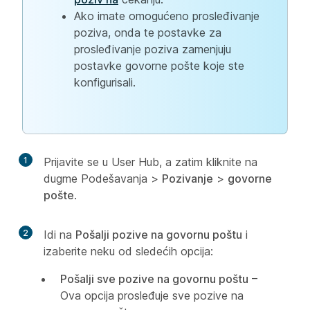
Ako imate omogućeno prosleđivanje
poziva, onda te postavke za
prosleđivanje poziva zamenjuju
postavke govorne pošte koje ste
konfigurisali.
1
Prijavite se u User Hub, a zatim kliknite na
dugme Podešavanja
>
Pozivanje
>
govorne
pošte
.
2
Idi na
Pošalji pozive na govornu poštu
i
izaberite neku od sledećih opcija:
Pošalji sve pozive na govornu poštu
–
Ova opcija prosleđuje sve pozive na