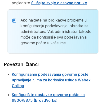
pogledajte
Slušajte svoje glasovne poruke
.
Ako naiđete na bilo kakve probleme u
konfigurisanju podešavanja, obratite se
administratoru. Vaš administrator takođe
može da konfiguriše sva podešavanja
govorne pošte u vaše ime.
Povezani članci
Konfigurisanje podešavanja govorne pošte i
upravljanje njima za korisnika usluge Webex
Calling
Konfigurišite postavke govorne pošte na
9800/8875 (BroadVorks)