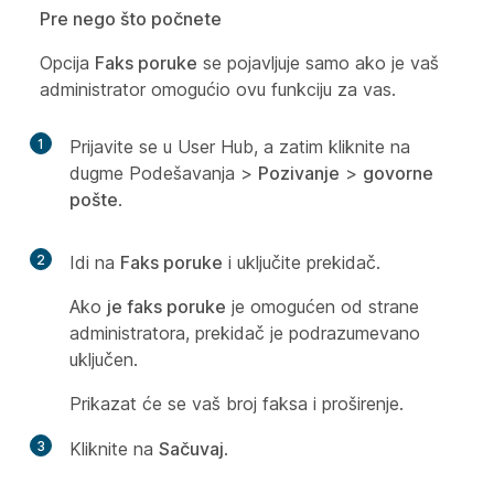
Pre nego što počnete
Opcija
Faks poruke
se pojavljuje samo ako je vaš
administrator omogućio ovu funkciju za vas.
1
Prijavite se u User Hub, a zatim kliknite na
dugme Podešavanja
>
Pozivanje
>
govorne
pošte
.
2
Idi na
Faks poruke
i uključite prekidač.
Ako
je faks poruke
je omogućen od strane
administratora, prekidač je podrazumevano
uključen.
Prikazat će se vaš broj faksa i proširenje.
3
Kliknite na
Sačuvaj
.