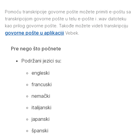
Pomoću transkripcije govorne pošte možete primiti e-poštu sa
transkripcijom govorne pošte u telu e-pošte i .wav datoteku
kao prilog govorne pošte. Takođe možete videti transkripciju
govorne pošte u aplikaciji
Vebek.
Pre nego što počnete
Podržani jezici su:
engleski
francuski
nemački
italijanski
japanski
španski