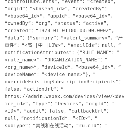
“controlHubAlerts”，“event”：“created”，
“orgId”：“<base64_id>”，“createdBy”：
“<base64_id>”，“appId”：“<base64_id>”，
“ownedBy”：“org”，“status”：“active”，
“created”：“1970-01-01T00:00:00.000Z”，
“data”：{“summary”：“<alert_summary>”，“严
重性”：“<高 |中 |LOW>“，”emailIds“：null，”
notificationAttributes“：{”RULE_NAME“：”
<rule_name>“，”ORGANIZATION_NAME“：”
<org_name>“，”deviceId“：”<base64_id>“，”
deviceName“：”<device_name>“}，”
overrideExistingSubscriptionRecipients“：
false，”actionUrl“：”
https://admin.webex.com/devices/view/<dev
ice_id>“，”type“：”Devices“，”orgId“：”
<ID>“，”audit“：false，”callbackUrl“：
null，”notificationId“：”<ID>“，”
subType“：”离线和在线活动“，”ruleId“：”