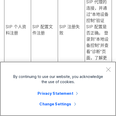
SIP 代理的
连接，并通
过“本地设备
控制”验证
SIP 个人资
SIP 配置文
SIP 注册失
SIP 配置是
料注册
件注册
败
否正确。 登
录到“本地设
备控制”并查
看“诊断”页
面，了解更
多详细信
息。
By continuing to use our website, you acknowledge
此设备在呼
the use of cookies.
叫时可能有
问题，因为
Privacy Statement
SIP 类型为
{{profile}}，
Change Settings
而供应商为