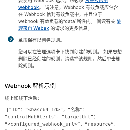
要使用 webhook 选项，您必须
为警报启用
webhook
。 请注意，Webhook 有效负载应包含
在 Webhook 信封有效负载中，并且位于
webhook 有效负载的“data”属性内。 阅读有关
处
理来自 Webex
的请求的更多信息。
6
单击
保存
以创建规则。
您可以在
管理
选项卡下找到创建的规则。 如果您想
删除已经创建的规则，请选择该规则，然后单击
删
除规则
。
Webhook 解析示例
线上和线下活动：
{“ID”：“<base64_id>”，“名称”：
“controlHubAlerts”，“targetUrl”：
“<configured_webhook_url>”，“resource”：