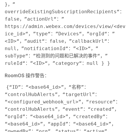
}，”
overrideExistingSubscriptionRecipients“：
false，”actionUrl“：”
https://admin.webex.com/devices/view/<dev
ice_id>“，”type“：”Devices“，”orgId“：”
<ID>“，”audit“：false，”callbackUrl“：
null，”notificationId“：”<ID>“，”
subType“：”检测到的问题和已解决的事件“，”
ruleId“：”<ID>“，”category“：null } } 
RoomOS 操作警告：
{“ID”：“<base64_id>”，“名称”：
“controlHubAlerts”，“targetUrl”：
“<configured_webhook_url>”，“resource”：
“controlHubAlerts”，“event”：“created”，
“orgId”：“<base64_id>”，“createdBy”：
“<base64_id>”，“appId”：“<base64_id>”，
“ownedBy”：“org”，“status”：“active”，