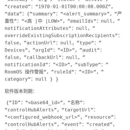
“created”：“1970-01-01T00:00:00.000Z”，
“data”：{“summary”：“<alert_summary>”，“严
重性”：“<高 |中 |LOW>“，”emailIds“：null，”
notificationAttributes“：null，”
overrideExistingSubscriptionRecipients“：
false，”actionUrl“：null，”type“：”
Devices“，”orgId“：”<ID>“，”audit“：
false，”callbackUrl“：null，”
notificationId“：”<ID>“，”subType“：”
RoomOS 操作警报“，”ruleId“：”<ID>“，”
category“：null } }
软件版本到期：
{“ID”：“<base64_id>”，“名称”：
“controlHubAlerts”，“targetUrl”：
“<configured_webhook_url>”，“resource”：
“controlHubAlerts”，“event”：“created”，