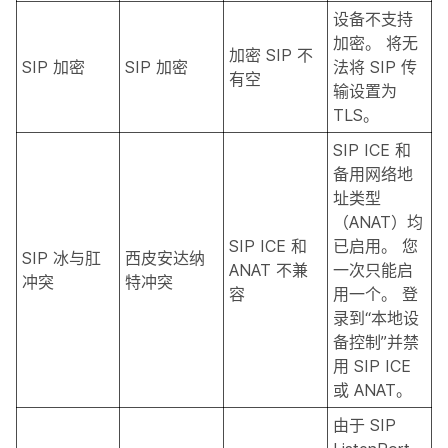
设备不支持
加密。 将无
加密 SIP 不
SIP 加密
SIP 加密
法将 SIP 传
有空
输设置为
TLS。
SIP ICE 和
备用网络地
址类型
（ANAT）均
SIP ICE 和
已启用。 您
SIP 冰与肛
西皮安达纳
ANAT 不兼
一次只能启
冲突
特冲突
容
用一个。 登
录到“本地设
备控制”并禁
用 SIP ICE
或 ANAT。
由于 SIP