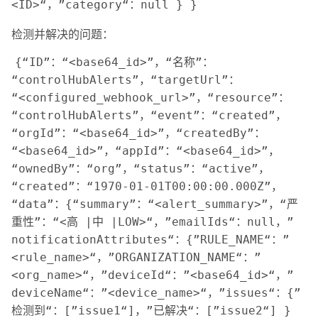
<ID>“，”category“：null } } 
检测并解决的问题：
{“ID”：“<base64_id>”，“名称”：
“controlHubAlerts”，“targetUrl”：
“<configured_webhook_url>”，“resource”：
“controlHubAlerts”，“event”：“created”，
“orgId”：“<base64_id>”，“createdBy”：
“<base64_id>”，“appId”：“<base64_id>”，
“ownedBy”：“org”，“status”：“active”，
“created”：“1970-01-01T00:00:00.000Z”，
“data”：{“summary”：“<alert_summary>”，“严
重性”：“<高 |中 |LOW>“，”emailIds“：null，”
notificationAttributes“：{”RULE_NAME“：”
<rule_name>“，”ORGANIZATION_NAME“：”
<org_name>“，”deviceId“：”<base64_id>“，”
deviceName“：”<device_name>“，”issues“：{”
检测到“：[”issue1“]，”已解决“：[”issue2“] } 