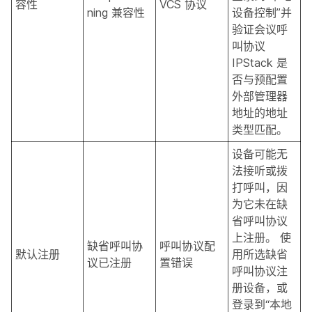
容性
VCS 协议
ning 兼容性
设备控制”并
验证会议呼
叫协议
IPStack 是
否与预配置
外部管理器
地址的地址
类型匹配。
设备可能无
法接听或拨
打呼叫，因
为它未在缺
省呼叫协议
上注册。 使
缺省呼叫协
呼叫协议配
默认注册
用所选缺省
议已注册
置错误
呼叫协议注
册设备，或
登录到“本地