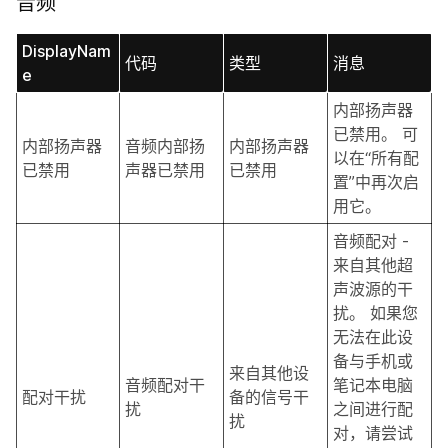
音频
DisplayNam
代码
类型
消息
e
内部扬声器
已禁用。 可
内部扬声器
音频内部扬
内部扬声器
以在“所有配
已禁用
声器已禁用
已禁用
置”中再次启
用它。
音频配对 -
来自其他超
声波源的干
扰。 如果您
无法在此设
备与手机或
来自其他设
音频配对干
笔记本电脑
配对干扰
备的信号干
扰
之间进行配
扰
对，请尝试