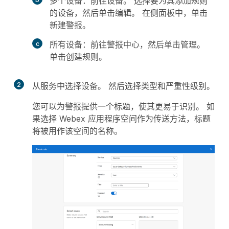
多个设备：
前往
设备
。 选择要为其添加规则
的设备，然后单击
编辑
。 在侧面板中，单击
新建警报
。
所有设备：
前往
警报中心
，然后单击
管理
。
单击
创建规则
。
2
从
服务
中选择
设备
。 然后选择
类型
和
严重性
级别。
您可以为警报提供一个
标题
，使其更易于识别。 如
果选择 Webex 应用程序空间作为传送方法，标题
将被用作该空间的名称。