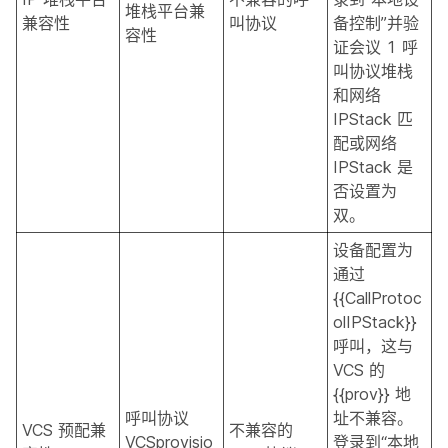
堆栈平台兼
兼容性
叫协议
备控制”并验
容性
证会议 1 呼
叫协议堆栈
和网络
IPStack 匹
配或网络
IPStack 是
否设置为
双。
设备配置为
通过
{{CallProtoc
olIPStack}}
呼叫，这与
VCS 的
{{prov}} 地
呼叫协议
址不兼容。
VCS 预配兼
不兼容的
VCSprovisio
登录到“本地