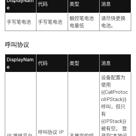
DisplayNam
代码
类型
消息
e
触控笔电池
请尽快更换
手写笔电池
手写笔电池
电量低
电池。
呼叫协议
DisplayNam
代码
类型
消息
e
设备配置为
使用
{{CallProtoc
olIPStack}}
呼叫，但只
有
{{IPStack}}
被有空。 登
呼叫协议 IP
IP 堆栈平台
不兼容的呼
录到“本地设