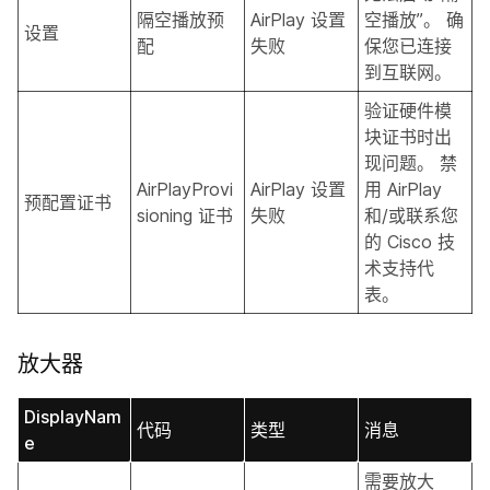
隔空播放预
AirPlay 设置
空播放”。 确
设置
配
失败
保您已连接
到互联网。
验证硬件模
块证书时出
现问题。 禁
AirPlayProvi
AirPlay 设置
用 AirPlay
预配置证书
sioning 证书
失败
和/或联系您
的 Cisco 技
术支持代
表。
放大器
DisplayNam
代码
类型
消息
e
需要放大