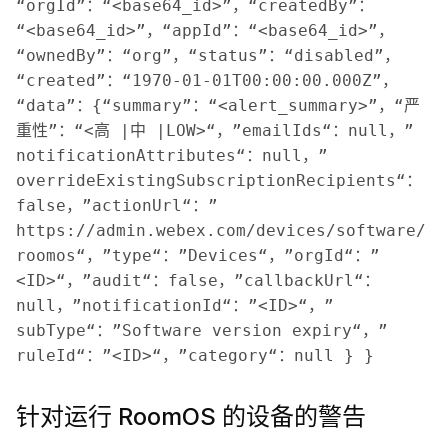
“orgId”：“<base64_id>”，“createdBy”：
“<base64_id>”，“appId”：“<base64_id>”，
“ownedBy”：“org”，“status”：“disabled”，
“created”：“1970-01-01T00:00:00.000Z”，
“data”：{“summary”：“<alert_summary>”，“严
重性”：“<高 |中 |LOW>“，”emailIds“：null，”
notificationAttributes“：null，”
overrideExistingSubscriptionRecipients“：
false，”actionUrl“：”
https://admin.webex.com/devices/software/
roomos“，”type“：”Devices“，”orgId“：”
<ID>“，”audit“：false，”callbackUrl“：
null，”notificationId“：”<ID>“，”
subType“：”Software version expiry“，”
ruleId“：”<ID>“，”category“：null } } 
针对运行 RoomOS 的设备的警告