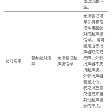
备上的超声
波。
无法验证可
与手机和笔
记本电脑配
对的超声波
信号。 这可
能是由于扬
声器缺失或
音频配对速
无法验证超
故障、外部
配对速率
率
声波信号
扬声器不支
持超声波、
外部扬声器
音量太低、
麦克风放置
欠佳或来自
其他超声波
源的干扰。