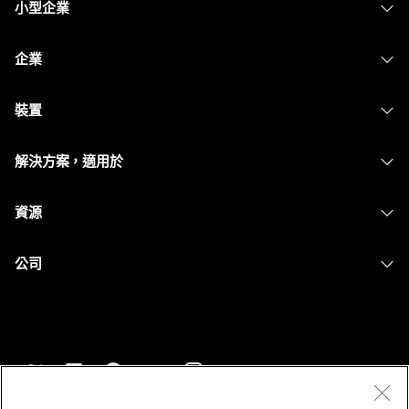
小型企業
定價
企業
Webex 應用程式
Webex Suite
裝置
Meetings
Calling
耳機
Calling
解決方案，適用於
Meetings
攝影機
Messaging
教育
Messaging
資源
Desk 系列
螢幕共用
醫療保健
Slido
下載
Room 系列
公司
政府
Webinars
加入測驗會議
Board 系列
Cisco
財務
Events
線上課程
電話系列
聯絡技術支援
運動與娛樂
Contact Center
整合
配件
聯絡銷售人員
前線
CPaaS
協助工具
條款和條件
Webex 部落格